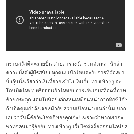
กราบสวัสดีค่ะสายปั่น สายล่ารางวัล รวมทั้งเหล่านักล่า
ความมั่งคั่งผู้มีรสนิยมทุกคน! เบื่อไหมคะกับการที่ต้องมา
นั่งลุ้นนั่งเสียวว่าเงินที่ฝากเข้าไปในเว็บ ทางเข้าpg จะ
โดนบิดไหม? หรืออ่อนล้าไหมกับการเล่นเกมสล็อตที่ภาพ
ค้าง กระตุก แถมโบนัสยังล่องหนเหมือนหน้ากากทักซิโด้?
ถ้าเกิดคุณกำลังเจอหน้ากับความเบื่อหน่ายเหล่านั้น บอก
เลยว่าวันนี้คือวันโชคดีของคุณจ้ะ! เพราะว่าพวกเราจะ
พาทุกคนมารู้จักกับ ทางเข้าpg เว็บไซต์สล็อตออนไลน์ยุค