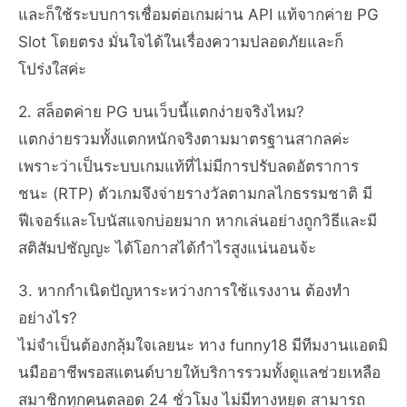
และก็ใช้ระบบการเชื่อมต่อเกมผ่าน API แท้จากค่าย PG
Slot โดยตรง มั่นใจได้ในเรื่องความปลอดภัยและก็
โปร่งใสค่ะ
2. สล็อตค่าย PG บนเว็บนี้แตกง่ายจริงไหม?
แตกง่ายรวมทั้งแตกหนักจริงตามมาตรฐานสากลค่ะ
เพราะว่าเป็นระบบเกมแท้ที่ไม่มีการปรับลดอัตราการ
ชนะ (RTP) ตัวเกมจึงจ่ายรางวัลตามกลไกธรรมชาติ มี
ฟีเจอร์และโบนัสแจกบ่อยมาก หากเล่นอย่างถูกวิธีและมี
สติสัมปชัญญะ ได้โอกาสได้กำไรสูงแน่นอนจ้ะ
3. หากกำเนิดปัญหาระหว่างการใช้แรงงาน ต้องทำ
อย่างไร?
ไม่จำเป็นต้องกลุ้มใจเลยนะ ทาง funny18 มีทีมงานแอดมิ
นมืออาชีพรอสแตนด์บายให้บริการรวมทั้งดูแลช่วยเหลือ
สมาชิกทุกคนตลอด 24 ชั่วโมง ไม่มีทางหยุด สามารถ