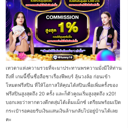
เทวดาแห่งความรวยที่จะมาประทานพรความมั่งมีให้ท่าน
ถึงที่ เกมนี้ขึ้นชื่อลือชาเรื่องฟีพบร์ ลุ้นวงล้อ ก่อนเข้า
โหมดฟรีสปิน ที่ให้โอกาสให้คุณได้สปินเพื่อเพิ่มครั้งของ
ฟรีสปินสูงสุดถึง 20 ครั้ง และก็ตัวคูณเริ่มสูงสุดถึง x20!
บอกเลยว่าหากดวงดีกดสุ่มได้เต็มแม็กซ์ เตรียมพร้อมเปิด
กระเป๋ารอคอยรับเงินแสนเงินล้านกลับไปอยู่บ้านได้เลย
คะ