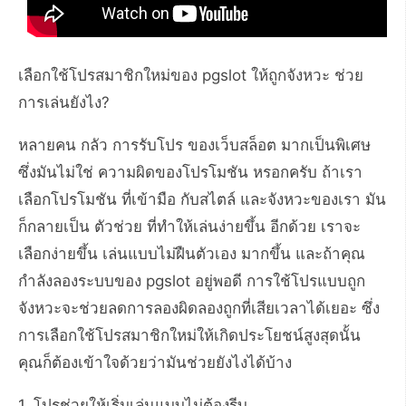
เลือกใช้โปรสมาชิกใหม่ของ pgslot ให้ถูกจังหวะ ช่วย
การเล่นยังไง?
หลายคน กลัว การรับโปร ของเว็บสล็อต มากเป็นพิเศษ
ซึ่งมันไม่ใช่ ความผิดของโปรโมชัน หรอกครับ ถ้าเรา
เลือกโปรโมชัน ที่เข้ามือ กับสไตล์ และจังหวะของเรา มัน
ก็กลายเป็น ตัวช่วย ที่ทำให้เล่นง่ายขึ้น อีกด้วย เราจะ
เลือกง่ายขึ้น เล่นแบบไม่ฝืนตัวเอง มากขึ้น และถ้าคุณ
กำลังลองระบบของ pgslot อยู่พอดี การใช้โปรแบบถูก
จังหวะจะช่วยลดการลองผิดลองถูกที่เสียเวลาได้เยอะ ซึ่ง
การเลือกใช้โปรสมาชิกใหม่ให้เกิดประโยชน์สูงสุดนั้น
คุณก็ต้องเข้าใจด้วยว่ามันช่วยยังไงได้บ้าง
1. โปรช่วยให้เริ่มเล่นแบบไม่ต้องรีบ