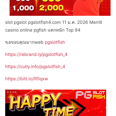
slot pgslot pgslotfish4.com 11 ม.ค. 2026 Merrill
casino online pgfish แตกหนัก Top 94
ขอขอบคุณมากweb
pgslotfish
https://rebrand.ly/pgslotfish_4
https://cutly.info/pgslotfish_4
https://bitt.to/lf0qxw