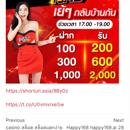
https://shorturl.asia/8By0z
https://t.co/U0vmvrxeSw
แนะแนว
Previous
Next
casino สล็อต สล็อตแตกง่าย
Happy168 happy168.ai 28
เรื่อง