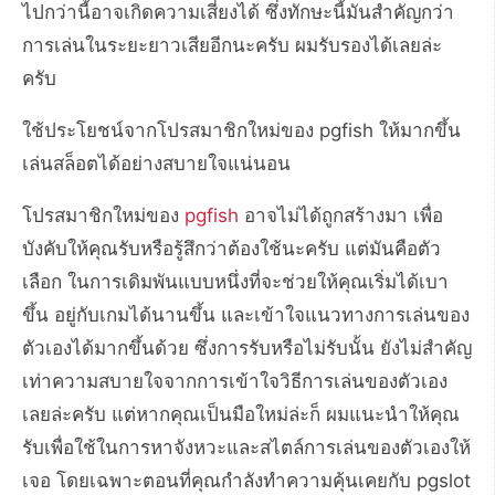
ไปกว่านี้อาจเกิดความเสี่ยงได้ ซึ่งทักษะนี้มันสำคัญกว่า
การเล่นในระยะยาวเสียอีกนะครับ ผมรับรองได้เลยล่ะ
ครับ
ใช้ประโยชน์จากโปรสมาชิกใหม่ของ pgfish ให้มากขึ้น
เล่นสล็อตได้อย่างสบายใจแน่นอน
โปรสมาชิกใหม่ของ
pgfish
อาจไม่ได้ถูกสร้างมา เพื่อ
บังคับให้คุณรับหรือรู้สึกว่าต้องใช้นะครับ แต่มันคือตัว
เลือก ในการเดิมพันแบบหนึ่งที่จะช่วยให้คุณเริ่มได้เบา
ขึ้น อยู่กับเกมได้นานขึ้น และเข้าใจแนวทางการเล่นของ
ตัวเองได้มากขึ้นด้วย ซึ่งการรับหรือไม่รับนั้น ยังไม่สำคัญ
เท่าความสบายใจจากการเข้าใจวิธีการเล่นของตัวเอง
เลยล่ะครับ แต่หากคุณเป็นมือใหม่ล่ะก็ ผมแนะนำให้คุณ
รับเพื่อใช้ในการหาจังหวะและสไตล์การเล่นของตัวเองให้
เจอ โดยเฉพาะตอนที่คุณกำลังทำความคุ้นเคยกับ pgslot