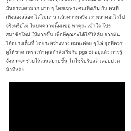
มันธรรมดามาก มาก ๆ โดยเฉพาะคนเพิ่งเริ่ม กับ คนที่
เพิ่งลองสล็อต ได้ไม่นาน แล้วความจริง เราพลาดอะไรไป
จริงหรือไม่ ในบทความนี้ผมขอ พาคุณ เข้าใจ โปร
สมาชิกใหม่ ให้มากขึ้น เพื่อที่คุณจะได้ใช้ให้คุ้ม จากมัน
ได้อย่างเต็มที่ โดยระหว่างทาง ผมจะค่อย ๆ ไล่ จุดที่ควร
ดูให้ขาด เพราะถ้าคุณกำลังเริ่มกับ pgslot อยู่แล้ว การรู้
จังหวะจะช่วยให้เล่นสบายขึ้น ไม่ใช่รีบรับแล้วค่อยปวด
หัวทีหลัง