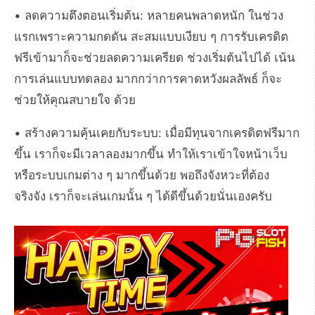
• ลดความตึงตอนเริ่มต้น: หลายคนพลาดหนัก ในช่วง
แรกเพราะความกดดัน สะสมแบบเงียบ ๆ การรับเครดิต
ฟรีเข้ามาก็จะช่วยลดความเครียด ช่วงเริ่มต้นไปได้ เน้น
การเล่นแบบทดลอง มากกว่าการคาดหวังผลลัพธ์ ก็จะ
ช่วยให้คุณสบายใจ ด้วย
• สร้างความคุ้นเคยกับระบบ: เมื่อมีทุนจากเครดิตฟรีมาก
ขึ้น เราก็จะมีเวลาลองมากขึ้น ทำให้เราเข้าใจหน้าเว็บ
หรือระบบเกมต่าง ๆ มากขึ้นด้วย พอถึงจังหวะที่ต้อง
จริงจัง เราก็จะเล่นเกมนั้น ๆ ได้ดีขึ้นด้วยนั่นเองครับ