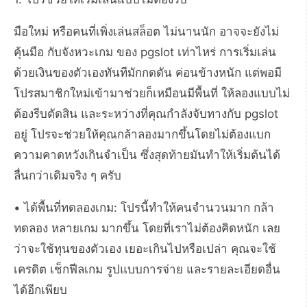
มือใหม่ หรือคนที่เพิ่งเล่นสล็อต ไม่นานนัก อาจจะยังไม่
คุ้นมือ กับจังหวะเกม ของ pgslot เท่าไหร่ การเริ่มเล่น
ด้วยเงินของตัวเองทันทีมักกดดัน ค่อนข้างหนัก แต่พอมี
โปรสมาชิกใหม่เข้ามาช่วยก็เหมือนมีพื้นที่ ให้ลองแบบไม่
ต้องรีบตัดสิน และระหว่างที่คุณกำลังจับทางกับ pgslot
อยู่ โปรจะช่วยให้คุณกล้าลองมากขึ้นโดยไม่ต้องแบก
ความคาดหวังเกินจำเป็น ซึ่งสุดท้ายมันทำให้เริ่มต้นได้
ลื่นกว่าเดิมจริง ๆ ครับ
• ได้พื้นที่ทดลองเกม: โปรนี้ทำให้คนจำนวนมาก กล้า
ทดลอง หลายเกม มากขึ้น โดยที่เราไม่ต้องคิดหนัก เลย
ว่าจะใช้ทุนของตัวเอง เยอะเกินไปหรือเปล่า คุณจะใช้
เครดิต เช็กฟีลเกม รูปแบบการจ่าย และรายละเอียดอื่น
ได้อีกเพียบ