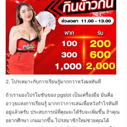
2. โปรเหมาะกับการเรียนรู้มากกว่าหวังผลทันที
ถ้าเรามองโปรโมชันของ pgslot เป็นเครื่องมือ มันคือ
อาวุธแห่งการเรียนรู้ มากกว่าการเล่นเพื่อหวังกำไรทันที
อยู่แล้วครับ ประสบการณ์ที่คุณจะได้รับจะเพิ่มขึ้น ถ้าคุณ
อยากศึกษา เกมมากขึ้น โปรสมาชิกใหม่ช่วยคุณได้