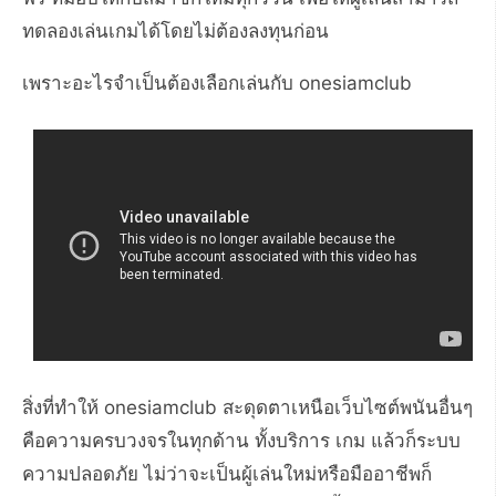
ทดลองเล่นเกมได้โดยไม่ต้องลงทุนก่อน
เพราะอะไรจำเป็นต้องเลือกเล่นกับ onesiamclub
สิ่งที่ทำให้ onesiamclub สะดุดตาเหนือเว็บไซต์พนันอื่นๆ
คือความครบวงจรในทุกด้าน ทั้งบริการ เกม แล้วก็ระบบ
ความปลอดภัย ไม่ว่าจะเป็นผู้เล่นใหม่หรือมืออาชีพก็