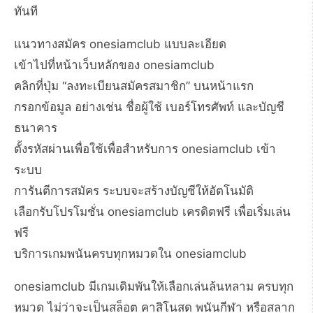
ทันที
แนวทางสมัคร onesiamclub แบบละเอียด
เข้าไปที่หน้าเว็บหลักของ onesiamclub
คลิกที่ปุ่ม “ลงทะเบียนสมัครสมาชิก” บนหน้าแรก
กรอกข้อมูล อย่างเช่น ชื่อผู้ใช้ เบอร์โทรศัพท์ และบัญชี
ธนาคาร
ตั้งรหัสผ่านเพื่อใช้เพื่อสำหรับการ onesiamclub เข้า
ระบบ
การันตีการสมัคร ระบบจะสร้างบัญชีให้อัตโนมัติ
เลือกรับโปรโมชั่น onesiamclub เครดิตฟรี เพื่อเริ่มเล่น
ฟรี
บริการเกมพนันครบทุกหมวดใน onesiamclub
onesiamclub มีเกมเดิมพันให้เลือกเล่นล้นหลาม ครบทุก
หมวด ไม่ว่าจะเป็นสล็อต คาสิโนสด พนันกีฬา หรือสลาก