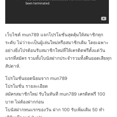
เว็บไซต์ mun789 แจกโปรโมชั่นสุดคุ้มให้สมาชิกทุก
ระดับ ไม่ว่าจะเป็นผู้เล่นใหม่หรือสมาชิกเดิม โดยเฉพาะ
อย่างยิ่งโปรต้อนรับสมาชิกใหม่ที่ให้เครดิตฟรีตั้งแต่วัน
แรกที่สมัคร รวมทั้งโบนัสฝากประจำรวมทั้งคืนยอดเสียทุก
สัปดาห์.
โปรโมชั่นยอดนิยมจาก mun789
โปรโมชั่น รายละเอียด
สมัครสมาชิกใหม่ รับในทันที mun789 เครดิตฟรี 100
บาท ไม่ต้องฝากก่อน
โบนัสฝากหนแรกของวัน ฝาก 100 รับเพิ่มเติม 50 ทำ