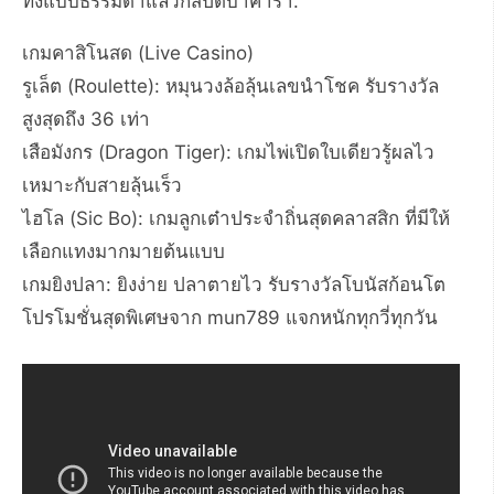
ทั้งแบบธรรมดาแล้วก็สปีดบาคาร่า.
เกมคาสิโนสด (Live Casino)
รูเล็ต (Roulette): หมุนวงล้อลุ้นเลขนำโชค รับรางวัล
สูงสุดถึง 36 เท่า
เสือมังกร (Dragon Tiger): เกมไพ่เปิดใบเดียวรู้ผลไว
เหมาะกับสายลุ้นเร็ว
ไฮโล (Sic Bo): เกมลูกเต๋าประจำถิ่นสุดคลาสสิก ที่มีให้
เลือกแทงมากมายต้นแบบ
เกมยิงปลา: ยิงง่าย ปลาตายไว รับรางวัลโบนัสก้อนโต
โปรโมชั่นสุดพิเศษจาก mun789 แจกหนักทุกวี่ทุกวัน