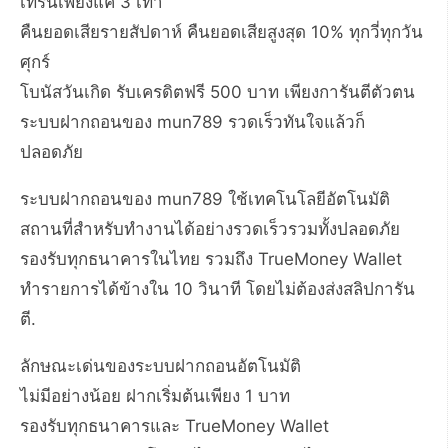
เทิร์นเพียงแค่ 3 เท่า
คืนยอดเสียรายสัปดาห์ คืนยอดเสียสูงสุด 10% ทุกวี่ทุกวัน
ศุกร์
โบนัสวันเกิด รับเครดิตฟรี 500 บาท เพียงการันตีตัวตน
ระบบฝากถอนของ mun789 รวดเร็วทันใจแล้วก็
ปลอดภัย
ระบบฝากถอนของ mun789 ใช้เทคโนโลยีอัตโนมัติ
สถานที่สำหรับทำงานได้อย่างรวดเร็วรวมทั้งปลอดภัย
รองรับทุกธนาคารในไทย รวมถึง TrueMoney Wallet
ทำรายการได้ข้างใน 10 วินาที โดยไม่ต้องส่งสลิปการัน
ตี.
ลักษณะเด่นของระบบฝากถอนอัตโนมัติ
ไม่มีอย่างน้อย ฝากเริ่มต้นเพียง 1 บาท
รองรับทุกธนาคารและ TrueMoney Wallet