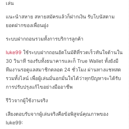
เล่น
แนะนำสหาย สหายสมัครแล้วก็ฝากเงิน รับโบนัสตาม
ยอดฝากของเพื่อนฝูง
ระบบฝากถอนรวมทั้งการบริการลูกค้า
luke99
ใช้ระบบฝากถอนอัตโนมัติที่รวดเร็วทันใจด้านใน
30 วินาที รองรับทั้งธนาคารและก็ True Wallet ทั้งยังมี
ทีมงานรอดูแลสมาชิกตลอด 24 ชั่วโมง ผ่านทางแชทสด
รวมทั้งไลน์ เพื่อผู้เล่นมั่นอกมั่นใจได้ว่าทุกปัญหาจะได้รับ
การปรับปรุงแก้ไขอย่างมืออาชีพ
รีวิวจากผู้ใช้งานจริง
เสียงตอบรับจากผู้เล่นจริงคือข้อพิสูจน์คุณภาพของ
luke99: