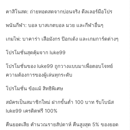
คาสิโนสด: ถ่ายทอดสดจากบ่อนจริง ดีลเลอร์มือโปร
พนันกีฬา: บอล บาสเกตบอล มวย และกีฬาอื่นๆ
เกมไพ่: บาคาร่า เสือมังกร ป๊อกเด้ง และเกมการ์ดต่างๆ
โปรโมชั่นสุดคุ้มจาก luke99
โปรโมชั่นของ luke99 ถูกวางแบบมาเพื่อตอบโจทย์
ความต้องการของผู้เล่นทุกระดับ
โปรโมชั่น ข้อแม้ สิทธิพิเศษ
สมัครเป็นสมาชิกใหม่ ฝากขั้นต่ำ 100 บาท รับโบนัส
luke99 เครดิตฟรี 100%
คืนยอดเสีย คำนวณรายสัปดาห์ คืนสูงสุด 5% ของยอด