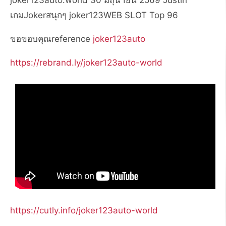
เกมJokerสนุกๆ joker123WEB SLOT Top 96
ขอขอบคุณreference
joker123auto
https://rebrand.ly/joker123auto-world
https://cutly.info/joker123auto-world