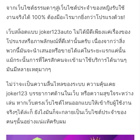
จากเว็บไซต์ธรรมดาๆสู่เว็บไซต์ประจำของหญิงรับใช้
งานจริงได้ 100% ต้องมีอะไรมากยิ่งกว่าโปรแรงด้วย!
เว็บสล็อตแบบ joker123auto ไม่ได้มีดีเพียงแค่เรื่องของ
โปรแรงหรือภาพลักษณ์ที่ดีเท่านั้นครับ เนื่องจากว่าสิ่ง
พวกนี้มันจะนำเสนอหรือขายได้แค่ในระยะแรกแค่นั้น
แม้กระนั้นการที่ใครสักคนจะเข้ามาใช้บริการได้นานๆ
มันมีหลายเหตุมากๆ
ไม่ว่าจะเป็นความลื่นไหลของระบบ ความคุ้นเคย
joker123 บรรยากาศด้านในเว็บ หรือความสุขใจระหว่าง
เล่น หากเว็บตรงเว็บไซต์ไหนออกแบบให้เข้ากับผู้ใช้งาน
จริงๆได้ล่ะก็ ยังไงมันก็จะกลายเป็นเว็บไซต์ประจำของ
คนๆนั้นอย่างแน่แท้ครับผม