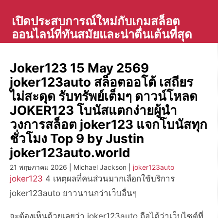
Skip
to
เปิดประสบการณ์ใหม่กับเกมสล็อต
content
ออนไลน์ที่ทันสมัยและน่าตื่นเต้นที่สุด
Joker123 15 May 2569
joker123auto สล็อตออโต้ เสถียร
ไม่สะดุด รับทรัพย์เต็มๆ ดาวน์โหลด
JOKER123 โบนัสแตกง่ายผู้นำ
วงการสล็อต joker123 แจกโบนัสทุก
ชั่วโมง Top 9 by Justin
joker123auto.world
21 พฤษภาคม 2026 | Michael Jackson |
joker123auto
joker123
4 เหตุผลที่คนส่วนมากเลือกใช้บริการ
joker123auto ยาวนานกว่าเว็บอื่นๆ
จะต้องเห็นด้วยเลยว่า joker123auto ถือได้ว่าเว็บไซต์ที่