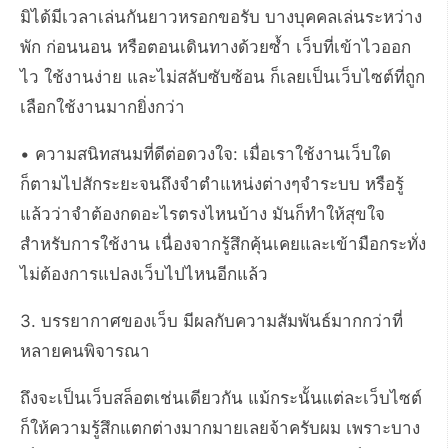
มิได้มีเวลาเล่นกันยาวหรอกขอรับ บางบุคคลเล่นระหว่าง
พัก ก่อนนอน หรือตอนเดินทางด้วยซ้ำ เว็บที่เข้าไวออก
ไว ใช้งานง่าย และไม่สลับซับซ้อน ก็เลยเป็นเว็บไซต์ที่ถูก
เลือกใช้งานมากยิ่งกว่า
• ความสนิทสนมที่ดีต่อดวงใจ: เมื่อเราใช้งานเว็บใด
ก็ตามไปสักระยะจนถึงจำตำแหน่งต่างๆจำระบบ หรือรู้
แล้วว่าจำต้องกดอะไรตรงไหนบ้าง มันก็ทำให้สุขใจ
สำหรับการใช้งาน เนื่องจากรู้สึกคุ้นเคยและเข้ามือกระทั่ง
ไม่ต้องการแปลงเว็บไปไหนอีกแล้ว
3. บรรยากาศของเว็บ มีผลกับความสัมพันธ์มากกว่าที่
หลายคนพิจารณา
ถึงจะเป็นเว็บสล็อตเช่นเดียวกัน แม้กระนั้นแต่ละเว็บไซต์
ก็ให้ความรู้สึกแตกต่างมากมายเลยจ้าครับผม เพราะบาง