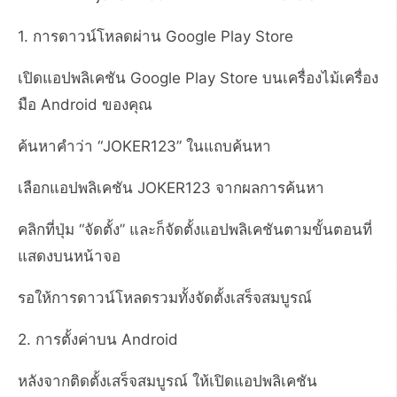
1. การดาวน์โหลดผ่าน Google Play Store
เปิดแอปพลิเคชัน Google Play Store บนเครื่องไม้เครื่อง
มือ Android ของคุณ
ค้นหาคำว่า “JOKER123” ในแถบค้นหา
เลือกแอปพลิเคชัน JOKER123 จากผลการค้นหา
คลิกที่ปุ่ม “จัดตั้ง” และก็จัดตั้งแอปพลิเคชันตามขั้นตอนที่
แสดงบนหน้าจอ
รอให้การดาวน์โหลดรวมทั้งจัดตั้งเสร็จสมบูรณ์
2. การตั้งค่าบน Android
หลังจากติดตั้งเสร็จสมบูรณ์ ให้เปิดแอปพลิเคชัน