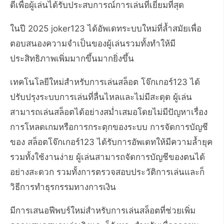
ดีเพื่อผู้เล่นได้รับประสบการณ์การเล่นที่เยี่ยมที่สุด
ในปี 2025 joker123 ได้อัพเดทระบบใหม่ที่ล้ำสมัยเพื่อ
ตอบสนองความจำเป็นของผู้เล่นรวมทั้งทำให้มี
ประสิทธิภาพเพิ่มมากขึ้นมากยิ่งขึ้น
เทคโนโลยีใหม่สำหรับการเล่นสล็อต โจ๊กเกอร์123 ได้
ปรับปรุงระบบการเล่นที่ลื่นไหลและไม่มีสะดุด ผู้เล่น
สามารถเล่นสล็อตได้อย่างสม่ำเสมอโดยไม่มีปัญหาเรื่อง
การโหลดเกมหรือการกระตุกของระบบ การจัดการบัญชี
ของ สล็อตโจ๊กเกอร์123 ได้รับการอัพเดทให้มีความล้ำยุค
รวมทั้งใช้งานง่าย ผู้เล่นสามารถจัดการบัญชีของตนได้
อย่างสะดวก รวมทั้งการตรวจสอบประวัติการเล่นและก็
วิธีการทำธุรกรรมทางการเงิน
มีการเสนอฟีพบร์ใหม่สำหรับการเล่นสล็อตที่ช่วยเพิ่ม