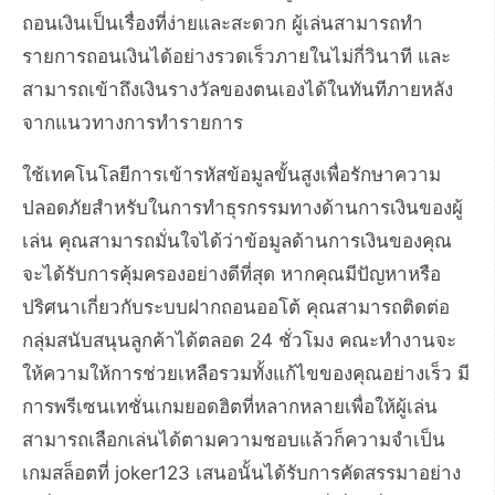
ถอนเงินเป็นเรื่องที่ง่ายและสะดวก ผู้เล่นสามารถทำ
รายการถอนเงินได้อย่างรวดเร็วภายในไม่กี่วินาที และ
สามารถเข้าถึงเงินรางวัลของตนเองได้ในทันทีภายหลัง
จากแนวทางการทำรายการ
ใช้เทคโนโลยีการเข้ารหัสข้อมูลขั้นสูงเพื่อรักษาความ
ปลอดภัยสำหรับในการทำธุรกรรมทางด้านการเงินของผู้
เล่น คุณสามารถมั่นใจได้ว่าข้อมูลด้านการเงินของคุณ
จะได้รับการคุ้มครองอย่างดีที่สุด หากคุณมีปัญหาหรือ
ปริศนาเกี่ยวกับระบบฝากถอนออโต้ คุณสามารถติดต่อ
กลุ่มสนับสนุนลูกค้าได้ตลอด 24 ชั่วโมง คณะทำงานจะ
ให้ความให้การช่วยเหลือรวมทั้งแก้ไขของคุณอย่างเร็ว มี
การพรีเซนเทชั่นเกมยอดฮิตที่หลากหลายเพื่อให้ผู้เล่น
สามารถเลือกเล่นได้ตามความชอบแล้วก็ความจำเป็น
เกมสล็อตที่ joker123 เสนอนั้นได้รับการคัดสรรมาอย่าง