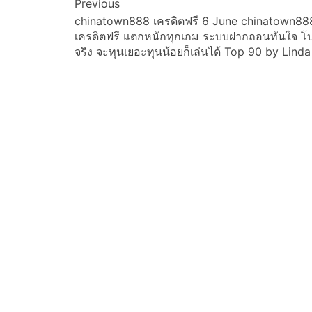
แนะแนว
Previous
chinatown888 เครดิตฟรี 6 June chinatown88
เรื่อง
เครดิตฟรี แตกหนักทุกเกม ระบบฝากถอนทันใจ โ
จริง จะทุนเยอะทุนน้อยก็เล่นได้ Top 90 by Linda