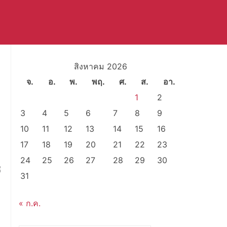
สิงหาคม 2026
จ.
อ.
พ.
พฤ.
ศ.
ส.
อา.
1
2
3
4
5
6
7
8
9
10
11
12
13
14
15
16
17
18
19
20
21
22
23
24
25
26
27
28
29
30
31
« ก.ค.