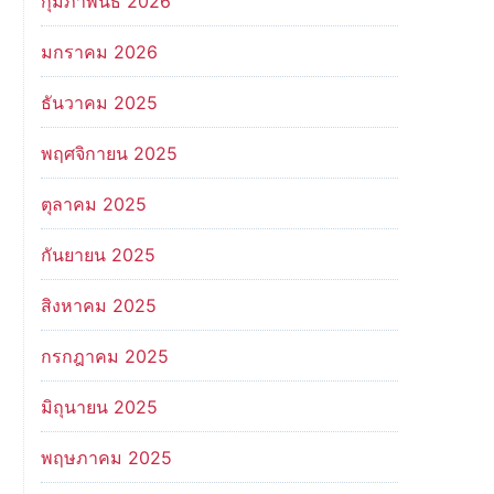
กุมภาพันธ์ 2026
มกราคม 2026
ธันวาคม 2025
พฤศจิกายน 2025
ตุลาคม 2025
กันยายน 2025
สิงหาคม 2025
กรกฎาคม 2025
มิถุนายน 2025
พฤษภาคม 2025