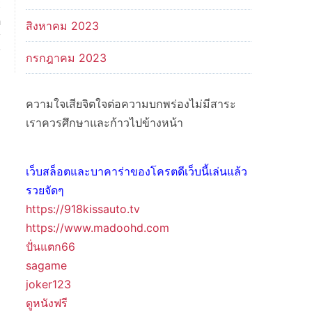
t
ต
สิงหาคม 2023
y
y
กรกฎาคม 2023
ความใจเสียจิตใจต่อความบกพร่องไม่มีสาระ
เราควรศึกษาและก้าวไปข้างหน้า
เว็บสล็อตและบาคาร่าของโครตดีเว็บนี้เล่นแล้ว
รวยจัดๆ
https://918kissauto.tv
https://www.madoohd.com
ปั่นแตก66
sagame
joker123
ดูหนังฟรี