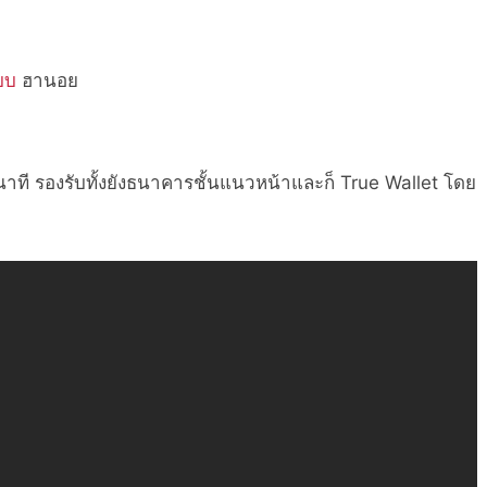
บบ
ฮานอย
ินาที รองรับทั้งยังธนาคารชั้นแนวหน้าและก็ True Wallet โดย