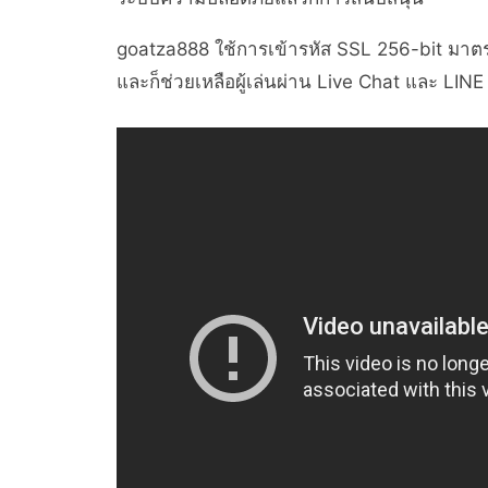
goatza888 ใช้การเข้ารหัส SSL 256-bit มาต
และก็ช่วยเหลือผู้เล่นผ่าน Live Chat และ LINE