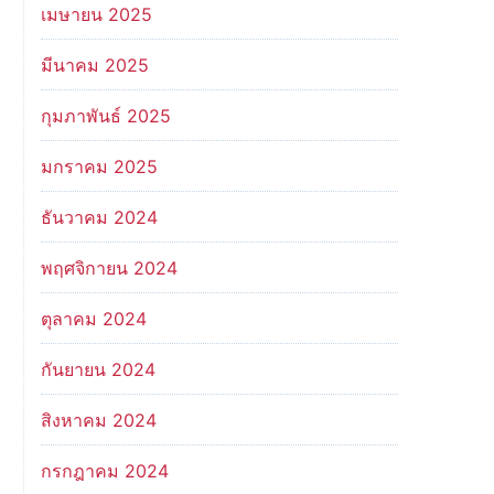
เมษายน 2025
มีนาคม 2025
กุมภาพันธ์ 2025
มกราคม 2025
ธันวาคม 2024
พฤศจิกายน 2024
ตุลาคม 2024
กันยายน 2024
สิงหาคม 2024
กรกฎาคม 2024