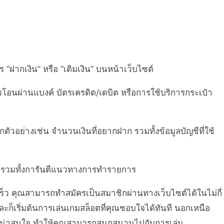
 “ฝากเงิน” หรือ “เติมเงิน” บนหน้าเว็บไซต์
การโอนผ่านแบงค์ บัตรเครดิต/เดบิต หรือการใช้บริการกระเป๋า
วอย่างเช่น จำนวนเงินที่อยากฝาก รวมทั้งข้อมูลบัญชีที่ใช้
ารวมทั้งการันตีแนวทางการทำรายการ
ร็ว คุณสามารถทำสมัครเป็นสมาชิกผ่านทางเว็บไซต์ได้ในไม่กี่
ะก็เริ่มต้นการเล่นเกมสล็อตที่คุณชอบใจได้ทันที นอกเหนือ
ๆที่น่าสนใจ ทำให้คุณสามารถสนุกสนานไปกับการเล่น