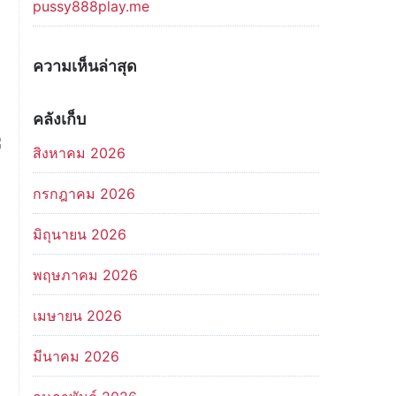
pussy888play.me
ความเห็นล่าสุด
คลังเก็บ
สิงหาคม 2026
กรกฎาคม 2026
มิถุนายน 2026
พฤษภาคม 2026
เมษายน 2026
มีนาคม 2026