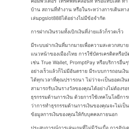
คอมพิวเตอร์ โทรศัพท์เคลื่อนที่ หรือแท็บเล็ต ทำ
บ้าน สถานที่ทำงาน หรือในระหว่างการเดินทาง
เล่นpgslot888ได้อย่างไม่มีข้อจำกัด
การฝากเงินรวมทั้งเบิกเงินที่ง่ายแล้วก็รวดเร็ว
มีระบบฝากเงินที่มากมายเพื่อความสะดวกสบายข
แนวหน้าของเมืองไทย การใช้บัตรเครดิตหรือบัตร
เช่น True Wallet, PromptPay หรือบริการอื่น
อย่างเร็วแล้วก็ไม่มีอันตราย มีระบบการถอนเงิ
ได้ทุกเวลาที่คุณปรารถนา ไม่ว่าจะเป็นยอดเงิ
สามารถรับเงินรางวัลของคุณได้อย่างไม่ต้องร
ธุรกรรมด้านการเงิน ด้วยการใช้เทคโนโลยีการเข
ว่าการทำธุรกรรมด้านการเงินของคุณจะไม่เป็นอั
ข้อมูลการเงินของคุณให้กับบุคคลภายนอก
ประสบการณ์การเล่นเกมที่ไม่มีวันเบื่อ การอัป