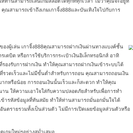
ให้ท่านสามารถเล่นเกมสล็อตได้ทุกที่ทุกเวลา ไม่ว่าคุณจะอยู่ที่
 คุณสามารถเข้าถึงเกมเกาจิ้ง888และบันเทิงใจไปกับการ
องผู้เล่น เกาจิ้ง888คุณสามารถฝากเงินผ่านทางแบงค์ชั้น
เดบิต หรือการใช้บริการกระเป๋าเงินอิเล็กทรอนิกส์ อาทิ
ๆที่รองรับการฝากเงิน ทำให้คุณสามารถฝากเงินเข้าระบบได้
นที่รวดเร็วและไม่มีขั้นต่ำสำหรับการถอน คุณสามารถถอนเงิน
นมากหรือน้อย การถอนเงินนั้นเร็วและก็สะดวก ทำให้คุณ
อนาน ให้ความเอาใจใส่กับความปลอดภัยสำหรับเพื่อการทำ
้ารหัสข้อมูลที่ทันสมัย ทำให้ท่านสามารถมั่นอกมั่นใจได้
นตรายรวมทั้งเป็นส่วนตัว ไม่มีการเปิดเผยข้อมูลส่วนตัวหรือ
เดตเกมใหม่ๆอย่างสม่ำเสมอ