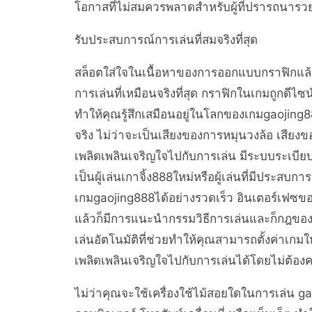
โอกาสที่ไม่สมควรพลาดสำหรับผู้ที่ปรารถนารว
รับประสบการณ์การเล่นที่สมจริงที่สุด
สล็อตใส่ใจในเนื้อหาของการออกแบบกราฟิกแล้วก็
การเล่นที่เหมือนจริงที่สุด กราฟิกในเกมถูกดีไซ
ทำให้คุณรู้สึกเสมือนอยู่ในโลกของเกมgaojing8
จริง ไม่ว่าจะเป็นเสียงของการหมุนวงล้อ เสีย
เพลิดเพลินเจริญใจไปกับการเล่น มีระบบระเบียบ
เป็นผู้เล่นเกาจิ้ง888ใหม่หรือผู้เล่นที่มีประสบ
เกมgaojing888ได้อย่างรวดเร็ว อินเตอร์เฟซของเ
แล้วก็มีการแนะนำกรรมวิธีการเล่นและก็กฎของ
เล่นอัตโนมัติที่ช่วยทำให้คุณสามารถตั้งค่าเก
เพลิดเพลินเจริญใจไปกับการเล่นได้โดยไม่ต้อ
ไม่ว่าคุณจะใช้เครื่องใช้ไม้สอยใดในการเล่น ga