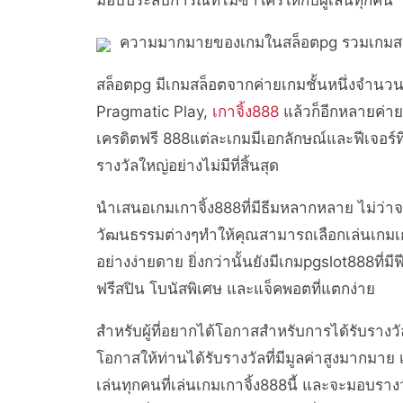
มอบประสบการณ์ที่ไม่ซ้ำใครให้กับผู้เล่นทุกคน
ความมากมายของเกมในสล็อตpg รวมเกมสล
สล็อตpg มีเกมสล็อตจากค่ายเกมชั้นหนึ่งจำนวน
Pragmatic Play,
เกาจิ้ง888
แล้วก็อีกหลายค่า
เครดิตฟรี 888แต่ละเกมมีเอกลักษณ์และฟีเจอร์ท
รางวัลใหญ่อย่างไม่มีที่สิ้นสุด
นำเสนอเกมเกาจิ้ง888ที่มีธีมหลากหลาย ไม่ว่าจะ
วัฒนธรรมต่างๆทำให้คุณสามารถเลือกเล่นเกมเ
อย่างง่ายดาย ยิ่งกว่านั้นยังมีเกมpgslot888ที่มี
ฟรีสปิน โบนัสพิเศษ และแจ็คพอตที่แตกง่าย
สำหรับผู้ที่อยากได้โอกาสสำหรับการได้รับราง
โอกาสให้ท่านได้รับรางวัลที่มีมูลค่าสูงมากมา
เล่นทุกคนที่เล่นเกมเกาจิ้ง888นี้ และจะมอบราง