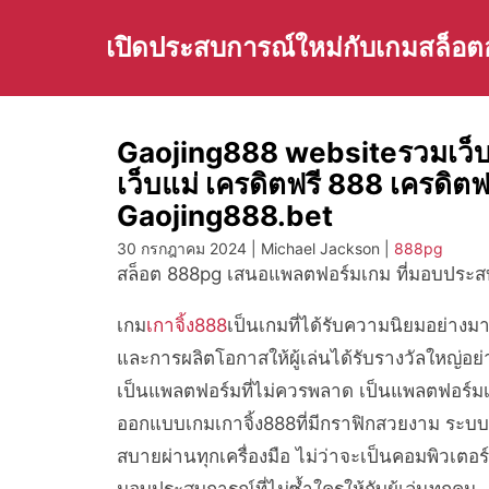
Skip
to
เปิดประสบการณ์ใหม่กับเกมสล็อตออน
content
Gaojing888 websiteรวมเว็บ
เว็บแม่ เครดิตฟรี 888 เครดิตฟ
Gaojing888.bet
30 กรกฎาคม 2024 | Michael Jackson |
888pg
สล็อต 888pg เสนอแพลตฟอร์มเกม ที่มอบประสบ
เกม
เกาจิ้ง888
เป็นเกมที่ได้รับความนิยมอย่าง
และการผลิตโอกาสให้ผู้เล่นได้รับรางวัลใหญ่อ
เป็นแพลตฟอร์มที่ไม่ควรพลาด เป็นแพลตฟอร์
ออกแบบเกมเกาจิ้ง888ที่มีกราฟิกสวยงาม ระบบเ
สบายผ่านทุกเครื่องมือ ไม่ว่าจะเป็นคอมพิวเตอร์