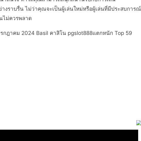
งราบรื่น ไม่ว่าคุณจะเป็นผู้เล่นใหม่หรือผู้เล่นที่มีประสบการณ์
คุณไม่ควรพลาด
 กรกฎาคม 2024 Basil คาสิโน pgslot888แตกหนัก Top 59