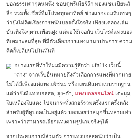
บอลธรรมดาๆคนหนึ่ง ชอบดูพรีเมียร์ลีก มองแชมเปียนส์
ลีก รวมทั้งเชียร์ทีมโปรดทุกอาทิตย์ ช่วงแรกยอมรับตรงๆ
ว่ายังไม่คิดเรื่องการพนันบอลตั้งใจจริง เพียงแค่ลองเล่น
บันเทิงใจๆตามเพื่อนฝูง แต่พอใช้เจอกับ เว็บไซต์แทงบอล
ที่เหมาะสมที่สุด ที่มีตัวเลือกการแทงนานาประการ ความ
คิดก็เปลี่ยนไปในทันที
อย่างแรกที่ทำให้ผมมีความรู้สึกว่า ufa11k เว็บนี้
“ต่าง” จากเว็บอื่นหมายถึงตัวเลือกการแทงที่มากมาย
ไม่ได้มีเพียงแค่แทงแพ้ชนะ หรือแฮนดิแคปแบบรากฐาน
แต่ว่ายังมีแทงบอลสด, สูง-ต่ำ,
แทงบอลออนไลน์
เตะมุม,
ใบเหลืองใบแดง ไปจนกระทั่งสกอร์รวมครึ่งแรกครึ่งหลัง
สำหรับผู้ที่ดูบอลเป็นอยู่แล้ว บอกเลยว่าสนุกขึ้นหลายเท่า
เพราะว่าสามารถเลือกแทงตามรูปเกมจริงๆได้
จากประสบการณ์ส่วนตัว การแทงบอลสดนับว่าเป็น