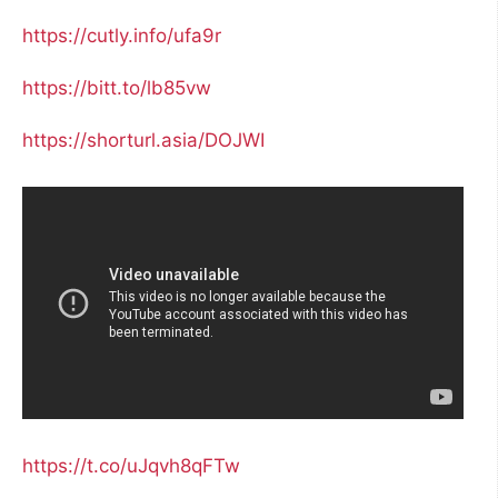
https://cutly.info/ufa9r
https://bitt.to/lb85vw
https://shorturl.asia/DOJWI
https://t.co/uJqvh8qFTw