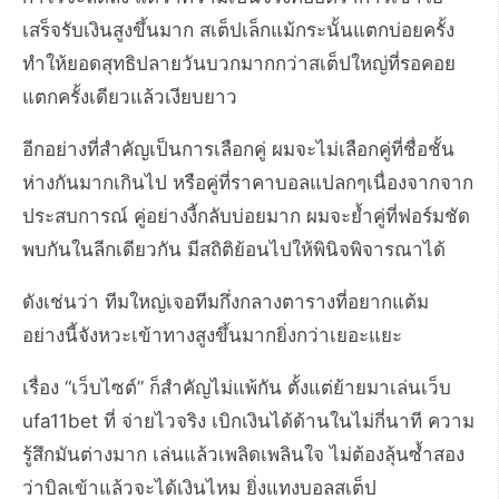
เสร็จรับเงินสูงขึ้นมาก สเต็ปเล็กแม้กระนั้นแตกบ่อยครั้ง
ทำให้ยอดสุทธิปลายวันบวกมากกว่าสเต็ปใหญ่ที่รอคอย
แตกครั้งเดียวแล้วเงียบยาว
อีกอย่างที่สำคัญเป็นการเลือกคู่ ผมจะไม่เลือกคู่ที่ชื่อชั้น
ห่างกันมากเกินไป หรือคู่ที่ราคาบอลแปลกๆเนื่องจากจาก
ประสบการณ์ คู่อย่างงี้กลับบ่อยมาก ผมจะย้ำคู่ที่ฟอร์มชัด
พบกันในลีกเดียวกัน มีสถิติย้อนไปให้พินิจพิจารณาได้
ดังเช่นว่า ทีมใหญ่เจอทีมกึ่งกลางตารางที่อยากแต้ม
อย่างนี้จังหวะเข้าทางสูงขึ้นมากยิ่งกว่าเยอะแยะ
เรื่อง “เว็บไซต์” ก็สำคัญไม่แพ้กัน ตั้งแต่ย้ายมาเล่นเว็บ
ufa11bet ที่ จ่ายไวจริง เบิกเงินได้ด้านในไม่กี่นาที ความ
รู้สึกมันต่างมาก เล่นแล้วเพลิดเพลินใจ ไม่ต้องลุ้นซ้ำสอง
ว่าบิลเข้าแล้วจะได้เงินไหม ยิ่งแทงบอลสเต็ป