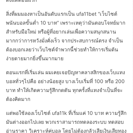
ตั้งแต่ตอนแรก
สิ่งที่ผมมองหาเป็นอันดับแรกเป็น ufa11bet “เว็บไซต์
พนันบอลขั้นต่ำ 10 บาท” เพราะเหตุว่ามันตอบโจทย์มาก
สำหรับมือใหม่ หรือผู้ที่อยากเล่นเพื่อความสนุกสนาน
มากกว่าการหวังมั่งคั่งเร็ว จากประสบการณ์ตรง จำเป็น
ต้องบอกเลยว่าเว็บไซต์จำพวกนี้ช่วยทำให้การเริ่มต้น
ง่ายดายมากยิ่งขึ้นมากมาย
ตอนแรกที่เริ่มเล่น ผมเคยเจอปัญหาคลาสสิกของเว็บแทง
บอลทั่วๆไปคือ อย่างน้อยสูง บางเว็บเริ่มที่ 100 หรือ 200
บาท ทำให้เกิดความรู้สึกกดดัน ทุกครั้งที่แทงจำเป็นที่จะ
ต้องคิดมาก
แต่พอใช้ลองเว็บไซต์ ufa11k ที่เริ่มแค่ 10 บาท ความรู้สึก
มันต่างออกไปเลย พวกเราสามารถทดลองระบบ ทดสอบ
อ่านราคา วิเคราะห์คู่บอล โดยไม่ต้องกลัวเสียเงินเสียทอง