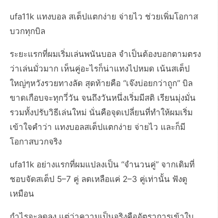
ufa11k แทงบอล สเต็ปแตกง่าย จ่ายไว ช่วยเพิ่มโอกาส
บวกทุกบิล
ระยะแรกที่ผมเริ่มเล่นพนันบอล จำเป็นต้องบอกตามตรง
ว่าเล่นมั่วมาก เห็นคู่อะไรก็น่าแทงไปหมด เน้นสเต็ป
ใหญ่ๆหวังรวยทางลัด สุดท้ายคือ “เจ๊งบ่อยกว่าถูก” บิล
ขาดเกือบจะทุกวี่วัน จนถึงวันหนึ่งเริ่มมีสติ เรียนมุ่งมั่น
รวมทั้งปรับวิธีเล่นใหม่ นั่นคือจุดเปลี่ยนที่ทำให้ผมเริ่ม
เข้าใจคำว่า แทงบอลสเต็ปแตกง่าย จ่ายไว และก็มี
โอกาสบวกจริง
ufa11k อย่างแรกที่ผมแปลงเป็น “จำนวนคู่” จากเดิมที่
ชอบจัดสเต็ป 5–7 คู่ ลดเหลือแค่ 2–3 คู่เท่านั้น ฟังดู
เหมือน
กำไรจะลดลง แต่ว่าความเป็นจริงคืออัตราการเข้าใบ