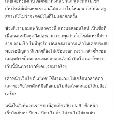
เคยเจอทั้งยังเว็บไซต์ที่ฝากเงินเข้าแล้วเครดิตไม่เข้า
เว็บไซต์ที่เพียงพอเราเล่นได้แต่ว่าไม่ให้ถอน เว็บที่ล็อคยู
สกระทั่งไม่ว่าจะกดยังไงก็ไม่แตกสักครั้ง
ช่วงที่เรายอมแพ้กับแวดวงนี้ แทงบอลออนไลน์ เป็นชื่อที่
เพื่อนคนหนึ่งพูดถึงบ่อยมาก เขาพูดว่าเว็บไซต์แห่งนี้ฝาก
ง่าย ถอนเร็ว ไม่มีทุจริต เล่นเองมานานแล้วไม่เคยประสบ
พบเจอปัญหา ทีแรกๆก็ยังไม่เชื่อหรอก เพราะกลัวซ้ำรอย
แต่สุดท้ายก็ทดลองแทงบอลออนไลน์ เปิดใจ และก็พบว่า
เว็บนี้มันต่างจากที่เคยเจอมาจริงๆ
เค้าหน้าเว็บไซต์ ufa9r ใช้งานง่าย ไม่เกลื่อนกลาดตา
และรองรับโทรศัพท์มือถือแบบไม่ต้องโหลดแอปให้เปลือง
เครื่อง
หนึ่งในสิ่งที่พวกเราชอบที่สุดเกี่ยวกับ ufa9r คือหน้า
เว็บไซต์มองเป็นระเบียบ ไม่มั่ว ไม่รก ไม่ใส่ลูกเล่น