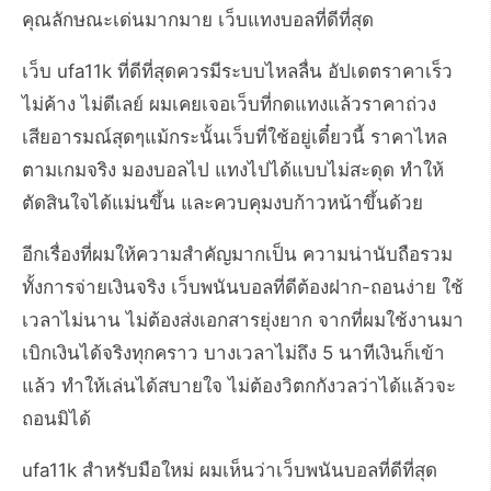
คุณลักษณะเด่นมากมาย เว็บแทงบอลที่ดีที่สุด
เว็บ ufa11k ที่ดีที่สุดควรมีระบบไหลลื่น อัปเดตราคาเร็ว
ไม่ค้าง ไม่ดีเลย์ ผมเคยเจอเว็บที่กดแทงแล้วราคาถ่วง
เสียอารมณ์สุดๆแม้กระนั้นเว็บที่ใช้อยู่เดี๋ยวนี้ ราคาไหล
ตามเกมจริง มองบอลไป แทงไปได้แบบไม่สะดุด ทำให้
ตัดสินใจได้แม่นขึ้น และควบคุมงบก้าวหน้าขึ้นด้วย
อีกเรื่องที่ผมให้ความสำคัญมากเป็น ความน่านับถือรวม
ทั้งการจ่ายเงินจริง เว็บพนันบอลที่ดีต้องฝาก-ถอนง่าย ใช้
เวลาไม่นาน ไม่ต้องส่งเอกสารยุ่งยาก จากที่ผมใช้งานมา
เบิกเงินได้จริงทุกคราว บางเวลาไม่ถึง 5 นาทีเงินก็เข้า
แล้ว ทำให้เล่นได้สบายใจ ไม่ต้องวิตกกังวลว่าได้แล้วจะ
ถอนมิได้
ufa11k สำหรับมือใหม่ ผมเห็นว่าเว็บพนันบอลที่ดีที่สุด