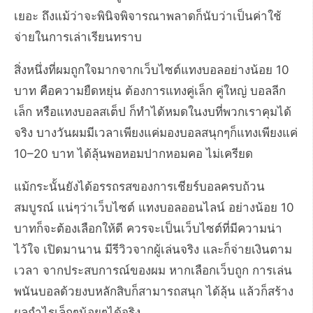
เยอะ ถึงแม้ว่าจะพินิจพิจารณาพลาดก็นับว่าเป็นค่าใช้
จ่ายในการเล่าเรียนทราบ
สิ่งหนึ่งที่ผมถูกใจมากจากเว็บไซต์แทงบอลอย่างน้อย 10
บาท คือความยืดหยุ่น ต้องการแทงคู่เล็ก คู่ใหญ่ บอลลีก
เล็ก หรือแทงบอลสเต็ป ก็ทำได้หมดในงบที่พวกเราคุมได้
จริง บางวันผมมีเวลาเพียงแค่มองบอลสนุกๆก็แทงเพียงแค่
10–20 บาท ได้ลุ้นพอหอมปากหอมคอ ไม่เครียด
แม้กระนั้นยังได้อรรถรสของการเชียร์บอลครบถ้วน
สมบูรณ์ แน่ๆว่าเว็บไซต์ แทงบอลออนไลน์ อย่างน้อย 10
บาทก็จะต้องเลือกให้ดี ควรจะเป็นเว็บไซต์ที่มีความน่า
ไว้ใจ เปิดมานาน มีรีวิวจากผู้เล่นจริง และก็จ่ายเงินตาม
เวลา จากประสบการณ์ของผม หากเลือกเว็บถูก การเล่น
พนันบอลด้วยงบหลักสิบก็สามารถสนุก ได้ลุ้น แล้วก็สร้าง
ผลกำไรเล็กๆน้อยๆได้จริง