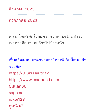
สิงหาคม 2023
กรกฎาคม 2023
ความใจเสียจิตใจต่อความบกพร่องไม่มีสาระ
เราควรศึกษาและก้าวไปข้างหน้า
เว็บสล็อตและบาคาร่าของโครตดีเว็บนี้เล่นแล้ว
รวยจัดๆ
https://918kissauto.tv
https://www.madoohd.com
ปั่นแตก66
sagame
joker123
ดูหนังฟรี