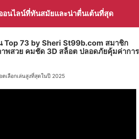
ไลน์ที่ทันสมัยและน่าตื่นเต้นที่สุด
ายฝัน Top 73 by Sheri St99b.com สมาชิก
าพสวย คมชัด 3D สล็อต ปลอดภัยคุ้มค่าการ
ตเลือกเล่นสูงที่สุดในปี 2025