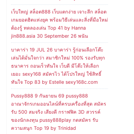
เว็บใหญ่ สล็อต888 เว็บแตกง่าย เจาะลึก สล็อต
เกมยอดฮิตแห่งยุค พร้อมวิธีเล่นและสิ่งที่มือใหม่
ต้องรู้ ทดลองเล่น Top 41 by Hanna
jin888.asia 30 September 26 พนัน
บาคาร่า 19 JUL 26 บาคาร่า รู้ก่อนเลือกโต๊ะ
เล่นได้มั่นใจกว่า สมาชิกใหม่ 100% รองรับทุก
ธนาคาร ถอนเร็วทันใจ เว็บดี มีโต๊ะให้เลือก
เยอะ sexy168 สมัครไว ได้โปรใหญ่ ใช้สิทธิ์
ทันใจ Top 83 by Estelle sexy168c.com
Pussy888 9 กันยายน 69 pussy888
อาณาจักรเกมออนไลน์ที่ครบเครื่องที่สุด สมัคร
รับ 500 สมจริง เสียงดี กราฟฟิค 3D สวรรค์
ของนักลงทุน pussy888play กดสมัคร รับ
ความสนุก Top 19 by Trinidad