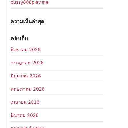
pussy888play.me
ความเห็นล่าสุด
คลังเก็บ
สิงหาคม 2026
กรกฎาคม 2026
มิถุนายน 2026
พฤษภาคม 2026
เมษายน 2026
มีนาคม 2026