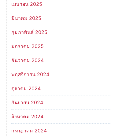
เมษายน 2025
มีนาคม 2025
กุมภาพันธ์ 2025
มกราคม 2025
ธันวาคม 2024
พฤศจิกายน 2024
ตุลาคม 2024
กันยายน 2024
สิงหาคม 2024
กรกฎาคม 2024