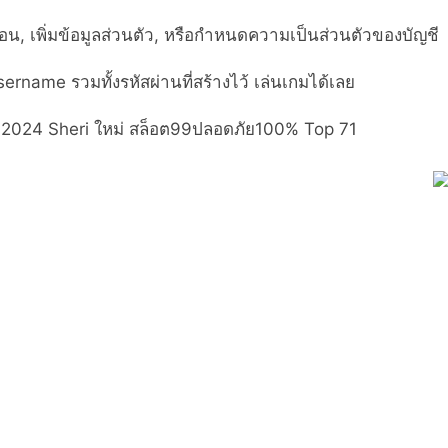
้งเตือน, เพิ่มข้อมูลส่วนตัว, หรือกำหนดความเป็นส่วนตัวของบัญชี
sername รวมทั้งรหัสผ่านที่สร้างไว้ เล่นเกมได้เลย
2024 Sheri ใหม่ สล็อต99ปลอดภัย100% Top 71