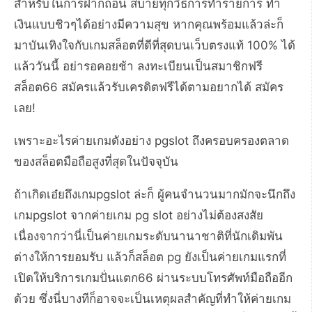
สำหรับในการฝากถอน สบายทุกวิธีการทำรายการ ทำ
เงินแบบชิวๆได้อย่างมีความสุข หากคุณพร้อมแล้วล่ะก็
มาบันเทิงใจกับเกมสล็อตที่ดีที่สุดบนเว็บตรงแท้ 100% ได้
แล้ววันนี้ อย่ารอคอยช้า ลงทะเบียนเป็นสมาชิกฟรี
สล็อต66 สมัครแล้วรับเครดิตฟรีได้ตามอยากได้ สมัคร
เลย!
เพราะอะไรค่ายเกมดังอย่าง pgslot ถึงครอบครองตลาด
ของสล็อตมือถือสูงที่สุดในปัจจุบัน
ถ้าเกิดเอ๋ยถึงเกมpgslot ล่ะก็ ผู้คนจำนวนมากมักจะนึกถึง
เกมpgslot จากค่ายเกม pg slot อย่างไม่ต้องสงสัย
เนื่องจากว่านี่เป็นค่ายเกมระดับนานาชาติที่นักเดิมพัน
ต่างให้การยอมรับ แล้วก็สล็อต pg ยังเป็นค่ายเกมแรกที่
เปิดให้บริการเกมปั่นแตก66 ผ่านระบบโทรศัพท์มือถืออีก
ด้วย ซึ่งนี่บางทีก็อาจจะเป็นเหตุผลสำคัญที่ทำให้ค่ายเกม