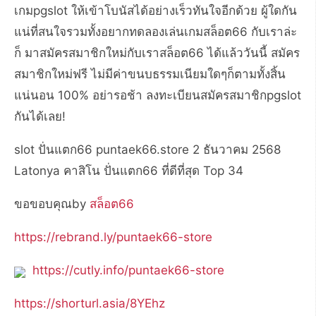
เกมpgslot ให้เข้าโบนัสได้อย่างเร็วทันใจอีกด้วย ผู้ใดกัน
แน่ที่สนใจรวมทั้งอยากทดลองเล่นเกมสล็อต66 กับเราล่ะ
ก็ มาสมัครสมาชิกใหม่กับเราสล็อต66 ได้แล้ววันนี้ สมัคร
สมาชิกใหม่ฟรี ไม่มีค่าขนบธรรมเนียมใดๆก็ตามทั้งสิ้น
แน่นอน 100% อย่ารอช้า ลงทะเบียนสมัครสมาชิกpgslot
กันได้เลย!
slot ปั่นแตก66 puntaek66.store 2 ธันวาคม 2568
Latonya คาสิโน ปั่นแตก66 ที่ดีที่สุด Top 34
ขอขอบคุณby
สล็อต66
https://rebrand.ly/puntaek66-store
https://cutly.info/puntaek66-store
https://shorturl.asia/8YEhz