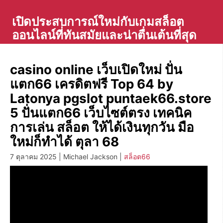
Skip
to
เปิดประสบการณ์ใหม่กับเกมสล็อต
content
ออนไลน์ที่ทันสมัยและน่าตื่นเต้นที่สุด
casino online เว็บเปิดใหม่ ปั่น
แตก66 เครดิตฟรี Top 64 by
Latonya pgslot puntaek66.store
5 ปั่นแตก66 เว็บไซต์ตรง เทคนิค
การเล่น สล็อต ให้ได้เงินทุกวัน มือ
ใหม่ก็ทำได้ ตุลา 68
7 ตุลาคม 2025 | Michael Jackson |
สล็อต66