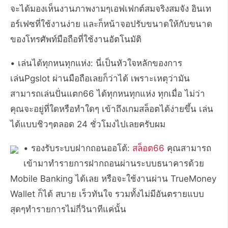
จะได้มองเห็นงานภาพงามๆเอฟเฟกต์สมจริงสมจัง อินเท
อร์เฟซที่ใช้งานง่าย และก็หน้าจอปรับขนาดให้กับขนาด
ของโทรศัพท์มือถือที่ใช้งานอัตโนมัติ
• เล่นได้ทุกหนทุกแห่ง: นี่เป็นหัวใจหลักของการ
เล่นPgslot ผ่านมือถือเลยก็ว่าได้ เพราะเหตุว่ามัน
สามารถเล่นปั่นแตก66 ได้ทุกหนทุกแห่ง ทุกเมื่อ ไม่ว่า
คุณจะอยู่ที่ใดหรือทำใดๆ เข้าถึงเกมสล็อตได้ง่ายขึ้น เล่น
ได้แบบชิวๆตลอด 24 ชั่วโมงไปเลยครับผม
• รองรับระบบฝากถอนออโต้:
สล็อต66
คุณสามารถ
เข้ามาทำรายการฝากถอนผ่านระบบธนาคารด้วย
Mobile Banking ได้เลย หรือจะใช้งานผ่าน TrueMoney
Wallet ก็ได้ สบาย เร็วทันใจ รวมทั้งไม่มีอันตรายแบบ
สุดๆทำรายการไม่กี่วินาทีแค่นั้น