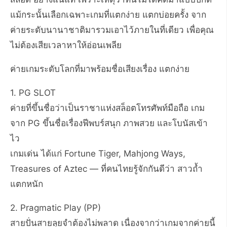
แม้กระนั้นเลือกเฉพาะเกมที่แตกง่าย แตกบ่อยครั้ง จาก
ค่ายระดับนานาชาติมารวมเอาไว้ภายในที่เดียว เพื่อคุณ
ไม่ต้องเสียเวลาหาให้อ่อนเพลีย
ค่ายเกมระดับโลกที่มาพร้อมชื่อเสียงเรื่อง แตกง่าย
1. PG SLOT
ค่ายที่ขึ้นชื่อว่าเป็นราชาแห่งสล็อตโทรศัพท์มือถือ เกม
จาก PG ขึ้นชื่อเรื่องฟีพบร์สนุก ภาพสวย และโบนัสเข้า
ไว
เกมเด่น ได้แก่ Fortune Tiger, Mahjong Ways,
Treasures of Aztec — ที่คนไทยรู้จักกันดีว่า สาวถ้ำ
แตกหนัก
2. Pragmatic Play (PP)
สายปั่นสายลุยจำต้องไม่พลาด เนื่องจากว่าเกมจากค่ายนี้