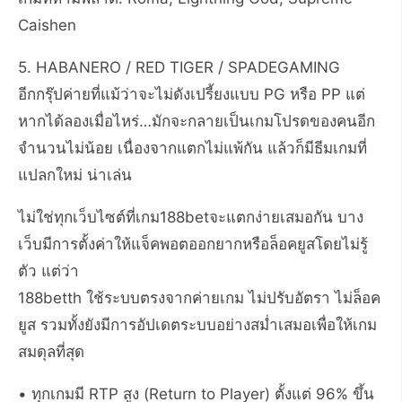
Caishen
5. HABANERO / RED TIGER / SPADEGAMING
อีกกรุ๊ปค่ายที่แม้ว่าจะไม่ดังเปรี้ยงแบบ PG หรือ PP แต่
หากได้ลองเมื่อไหร่…มักจะกลายเป็นเกมโปรดของคนอีก
จำนวนไม่น้อย เนื่องจากแตกไม่แพ้กัน แล้วก็มีธีมเกมที่
แปลกใหม่ น่าเล่น
ไม่ใช่ทุกเว็บไซต์ที่เกม188betจะแตกง่ายเสมอกัน บาง
เว็บมีการตั้งค่าให้แจ็คพอตออกยากหรือล็อคยูสโดยไม่รู้
ตัว แต่ว่า
188betth ใช้ระบบตรงจากค่ายเกม ไม่ปรับอัตรา ไม่ล็อค
ยูส รวมทั้งยังมีการอัปเดตระบบอย่างสม่ำเสมอเพื่อให้เกม
สมดุลที่สุด
• ทุกเกมมี RTP สูง (Return to Player) ตั้งแต่ 96% ขึ้น