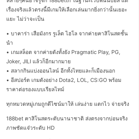
หลายๆคนอาจรู้จัก 188betth ในฐานะเว็บพนันบอล แต่
เรื่องจริงแล้วตรงนี้มีเกมให้เลือกเล่นมากยิ่งกว่านั้นเยอะ
แยะ ไม่ว่าจะเป็น
• บาคาร่า เสือมังกร รูเล็ต ไฮโล จากค่ายคาสิโนสดชั้น
นำ
• เกมสล็อต จากค่ายดังทั้งยัง Pragmatic Play, PG,
Joker, JILI แล้วก็อีกมากมาย
• สลากกินแบ่งออนไลน์ อีกทั้งไทยและก็เมืองนอก
• อีสปอร์ต เกมดังอย่าง Dota2, LOL, CS:GO พร้อม
ราคาต่อรองแบบเรียลไทม์
ทุกหมวดหมู่เกมถูกดีไซน์มาให้ เล่นง่าย แตกไว จ่ายจริง
188bet คาสิโนสดระดับนานาชาติ ส่งตรงจากบ่อนจริง
ภาพชัดแจ๋วระดับ HD