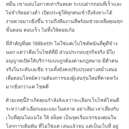
หมื่น เขามอบโอกาสเท่ากันหมด ระบบฝากถอนที่เร็วและ
ไม่จำกัดอย่างต่ำ เปิดประตูให้ทุกคนเข้าถึงจังหวะได้
ง่ายดายมากยิ่งขึ้น รวมถึงทีมงานที่พร้อมช่วยเหลือคุณทุก
ขั้นตอน ตอบเร็ว ไม่ทิ้งให้คอยเก้อ
ที่สำคัญที่สุด 188betth ไม่ใช่แค่เว็บไซต์พนันที่ดูดีข้าง
นอก แต่ว่าคือเว็บไซต์ที่มี ส่วนประกอบธุรกิจจริง มีใบ
อนุญาตเปิดให้บริการแบบถูกต้องตามกฎหมาย มีตัวตน
จริงในระดับเอเชีย รวมทั้งยังคงปรับปรุงอย่างสม่ำเสมอ
เพื่อตอบโจทย์ความต้องการของผู้เล่นรุ่นใหม่ที่คาดหวัง
มากยิ่งกว่าแค่ โชคดี
ด้วยเหตุนี้ถ้าเกิดคุณกำลังลังเลว่าจะเลือกเว็บไซต์ไหนดี
ระหว่างตัวเลือกเยอะแยะในตลาด อย่าเสียเวลาเสี่ยงกับ
เว็บที่คุณไม่แน่ใจ ให้ สล็อต เป็นจุดเริ่มแรกของคุณใน
โลกการเดิมพัน ที่ไม่ใช่แค่ เล่นแล้วจบ แต่เป็นเว็บที่ อยู่