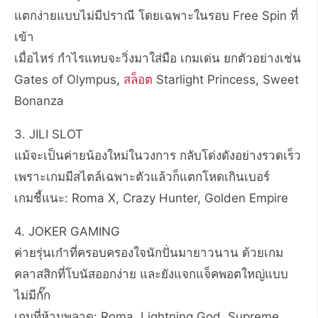
แตกง่ายแบบไม่มีปราณี โดยเฉพาะในรอบ Free Spin ที่
เข้า
เมื่อไหร่ กำไรแทบจะวิ่งมาใส่มือ เกมเด่น ยกตัวอย่างเช่น
Gates of Olympus,
สล็อต
Starlight Princess, Sweet
Bonanza
3. JILI SLOT
แม้จะเป็นค่ายน้องใหม่ในวงการ กลับโด่งดังอย่างรวดเร็ว
เพราะเกมมีสไตล์เฉพาะตัวแล้วก็แตกโหดเกินเบอร์
เกมชี้แนะ: Roma X, Crazy Hunter, Golden Empire
4. JOKER GAMING
ค่ายรุ่นเก๋าที่ครอบครองใจนักปั่นมายาวนาน ด้วยเกม
คลาสสิกที่โบนัสออกง่าย และยังแจกแจ็คพอตใหญ่แบบ
ไม่มีกั๊ก
เกมที่ห้ามพลาด: Roma, Lightning God, Supreme