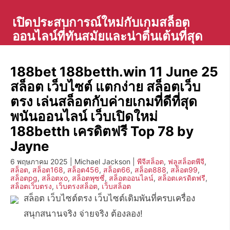
Skip
to
เปิดประสบการณ์ใหม่กับเกมสล็อต
content
ออนไลน์ที่ทันสมัยและน่าตื่นเต้นที่สุด
188bet 188betth.win 11 June 25
สล็อต เว็บไซต์ แตกง่าย สล็อตเว็บ
ตรง เล่นสล็อตกับค่ายเกมที่ดีที่สุด
พนันออนไลน์ เว็บเปิดใหม่
188betth เครดิตฟรี Top 78 by
Jayne
6 พฤษภาคม 2025 | Michael Jackson |
พีจีสล็อต
,
ฟลูสล็อตพีจี
,
สล็อต
,
สล็อต168
,
สล็อต456
,
สล็อต66
,
สล็อต888
,
สล็อต99
,
สล็อตpg
,
สล็อตxo
,
สล็อตพุซซี่
,
สล็อตออนไลน์
,
สล็อตเครดิตฟรี
,
สล็อตเว็บตรง
,
เว็บตรงสล็อต
,
เว็บสล็อต
สล็อต เว็บไซต์ตรง เว็บไซต์เดิมพันที่ครบเครื่อง
สนุกสนานจริง จ่ายจริง ต้องลอง!