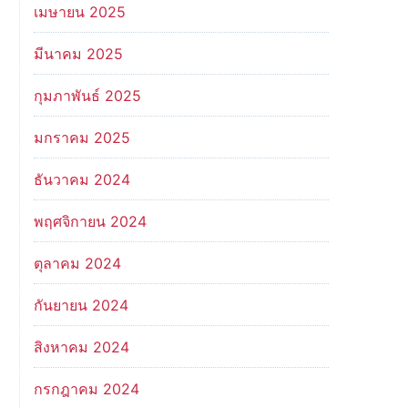
เมษายน 2025
มีนาคม 2025
กุมภาพันธ์ 2025
มกราคม 2025
ธันวาคม 2024
พฤศจิกายน 2024
ตุลาคม 2024
กันยายน 2024
สิงหาคม 2024
กรกฎาคม 2024