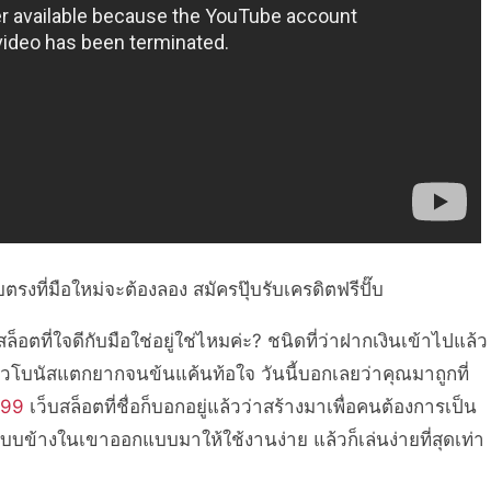
รงที่มือใหม่จะต้องลอง สมัครปุ๊บรับเครดิตฟรีปั๊บ
ตที่ใจดีกับมือใช่อยู่ใช่ไหมค่ะ? ชนิดที่ว่าฝากเงินเข้าไปแล้ว
นแล้วโบนัสแตกยากจนข้นแค้นท้อใจ วันนี้บอกเลยว่าคุณมาถูกที่
i99
เว็บสล็อตที่ชื่อก็บอกอยู่แล้วว่าสร้างมาเพื่อคนต้องการเป็น
ะบบข้างในเขาออกแบบมาให้ใช้งานง่าย แล้วก็เล่นง่ายที่สุดเท่า