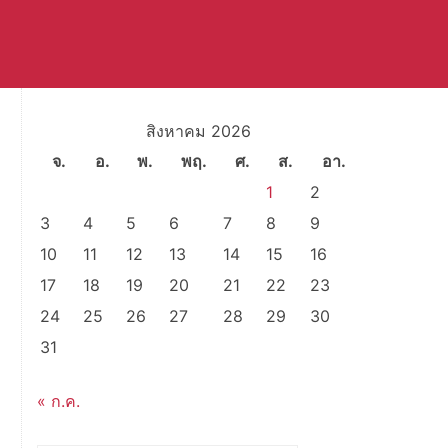
สิงหาคม 2026
จ.
อ.
พ.
พฤ.
ศ.
ส.
อา.
1
2
3
4
5
6
7
8
9
10
11
12
13
14
15
16
17
18
19
20
21
22
23
24
25
26
27
28
29
30
31
« ก.ค.