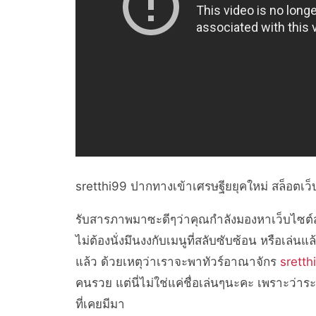
sretthi99 ปากทางเข้าเศรษฐียยุคใหม่ สล็อตเว็บต
รับสารภาพมาซะดีๆว่าคุณกำลังมองหาเว็บไซต์สล็อ
ไม่ต้องนั่งมึนงงกับเมนูที่สลับซับซ้อน หรือเล่
แล้ว ด้วยเหตุว่าเราจะพาทัวร์อาณาจักร
sretth
คนรวย แต่นี่ไม่ใช่แค่ชื่อเล่นๆนะคะ เพราะว่าร
ที่เคยมีมา