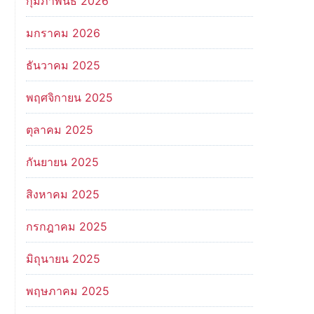
กุมภาพันธ์ 2026
มกราคม 2026
ธันวาคม 2025
พฤศจิกายน 2025
ตุลาคม 2025
กันยายน 2025
สิงหาคม 2025
กรกฎาคม 2025
มิถุนายน 2025
พฤษภาคม 2025