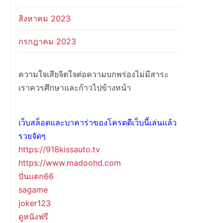
สิงหาคม 2023
กรกฎาคม 2023
ความใจเสียจิตใจต่อความบกพร่องไม่มีสาระ
เราควรศึกษาและก้าวไปข้างหน้า
เว็บสล็อตและบาคาร่าของโครตดีเว็บนี้เล่นแล้ว
รวยจัดๆ
https://918kissauto.tv
https://www.madoohd.com
ปั่นแตก66
sagame
joker123
ดูหนังฟรี