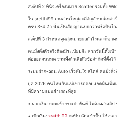
สเต็ปที่ 2 พินิจเครื่องหมาย Scatter รวมทั้ง Wil
ใน sretthi99 เกมส่วนใหญ่จะมีสัญลักษณ์เหล่านี
ครบ 3-4 ตัว นั่นเป็นสัญญาณบอกว่าฟรีสปินใกล้
สเต็ปที่ 3 กำหนดจุดมุ่งหมายผลกำไรและก็ขาด
คนมั่งคั่งตัวจริงต้องมีระเบียบจ้ะ หากวันนี้ตั้งเ
ต่อยอดจนหมด รวมทั้งถ้าเสียถึงข้อจำกัดที่ตั้งไว้ 
ระบบฝาก-ถอน Auto เร็วทันใจ สไตล์ คนมั่งคั่
ยุค 2026 คนไหนกันแน่เขารอคอยแอดมินเพิ่มเคร
ที่มีความแม่นยำเยอะที่สุด
• ฝากเงิน: ยอดเข้ากระเป๋าทันที ไม่ต้องส่งสลิ
• เบิกเงิน:
sretthi99
กดปุ๊บ เงินเข้าปั๊บ ใช้เวลา