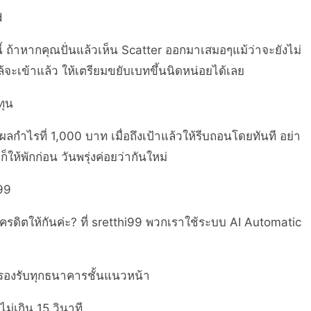
d
้ ถ้าหากคุณปั่นแล้วเห็น Scatter ออกมาเสมอๆแม้ว่าจะยังไม่
จะเข้าแล้ว ให้เตรียมขยับเบทขึ้นนิดหน่อยได้เลย
ทุน
ป้าผลกำไรที่ 1,000 บาท เมื่อถึงเป้าแล้วให้รีบถอนโดยทันที อย่า
ก็ให้พักก่อน วันพรุ่งค่อยว่ากันใหม่
ง99
ดิตให้กันค่ะ? ที่ sretthi99 พวกเราใช้ระบบ AI Automatic
ป รองรับทุกธนาคารชั้นแนวหน้า
ไม่เกิน 15 วินาที