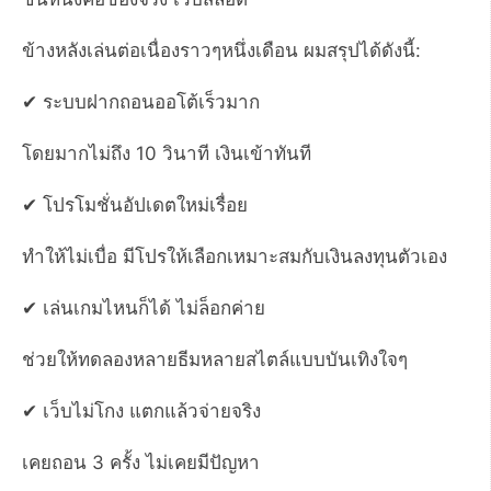
ข้างหลังเล่นต่อเนื่องราวๆหนึ่งเดือน ผมสรุปได้ดังนี้:
✔ ระบบฝากถอนออโต้เร็วมาก
โดยมากไม่ถึง 10 วินาที เงินเข้าทันที
✔ โปรโมชั่นอัปเดตใหม่เรื่อย
ทำให้ไม่เบื่อ มีโปรให้เลือกเหมาะสมกับเงินลงทุนตัวเอง
✔ เล่นเกมไหนก็ได้ ไม่ล็อกค่าย
ช่วยให้ทดลองหลายธีมหลายสไตล์แบบบันเทิงใจๆ
✔ เว็บไม่โกง แตกแล้วจ่ายจริง
เคยถอน 3 ครั้ง ไม่เคยมีปัญหา