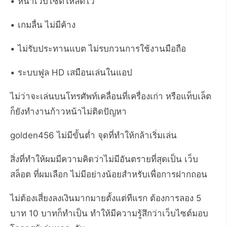
• หน้าเว็บไซต์โหลดไว
• เกมลื่น ไม่มีค้าง
• ไม่รับประทานแบต ไม่รบกวนการใช้งานมือถือ
• ระบบฟูล HD เสมือนเล่นในแอป
ไม่ว่าจะเล่นบนโทรศัพท์เคลื่อนที่เครื่องเก่า หรือแท็บเล็ต
ก็ยังทำงานก้าวหน้าไม่ติดปัญหา
golden456 ไม่มีขั้นต่ำ จุดที่ทำให้กล้าเริ่มเล่น
สิ่งที่ทำให้ผมมีความคิดว่าไม่มีอันตรายที่สุดเป็น เว็บ
สล็อต ที่ผมเลือก ไม่มีอย่างน้อยสำหรับเพื่อการฝากถอน
ไม่ต้องเสี่ยงลงเงินมากมายตั้งแต่ทีแรก ต้องการลอง 5
บาท 10 บาทก็ทำเป็น ทำให้มีความรู้สึกว่าเว็บไซต์มอบ