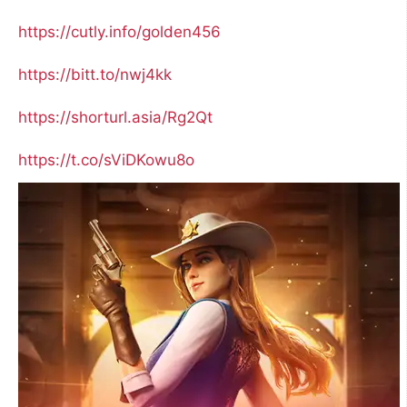
https://cutly.info/golden456
https://bitt.to/nwj4kk
https://shorturl.asia/Rg2Qt
https://t.co/sViDKowu8o