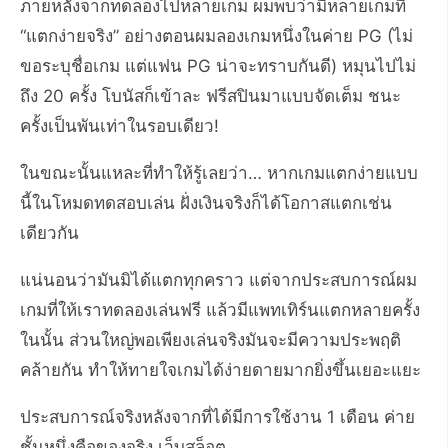
ภายหลังจากทดลองไปหลายเกม ผมพบว่ามีหลายเกมที่
“แตกง่ายจริง” อย่างตอนผมลองเกมหนึ่งในค่าย PG (ไม่
ขอระบุชื่อเกม แต่แฟน PG น่าจะทราบกันดี) หมุนไปไม่
ถึง 20 ครั้ง โบนัสก็เข้าละ ฟรีสปินมาแบบจัดเต็ม ชนะ
ครั้งเป็นพันเท่าในรอบเดียว!
ในขณะนั้นแหละที่ทำให้รู้เลยว่า… หากเกมแตกง่ายแบบ
นี้ในโหมดทดสอบเล่น ฝั่งเงินจริงก็ได้โอกาสแตกเช่น
เดียวกัน
แน่นอนว่ามันมิได้แตกทุกคราว แต่จากประสบการณ์ผม
เกมที่ให้เราทดลองเล่นฟรี แล้วมีแพทเทิร์นแตกหลายครั้ง
ในนั้น ส่วนใหญ่พอเพียงเล่นจริงมันจะมีความประพฤติ
คล้ายกัน ทำให้ทายใจเกมได้ง่ายดายมากยิ่งขึ้นเยอะแยะ
ประสบการณ์จริงหลังจากที่ได้มีการใช้งาน 1 เดือน ค่าย
ชั้นหนึ่งคือของจริง เว็บสล็อต