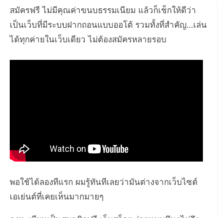
สมัครฟรี ไม่มีคุณค่าขนบธรรมเนียม แล้วก็เช็กให้ดีว่า
เป็นเว็บที่มีระบบฝากถอนแบบออโต้ รวมทั้งที่สำคัญ…เล่น
ได้ทุกค่ายในเว็บเดียว ไม่ต้องสมัครหลายรอบ
พอใช้ได้ลองทีแรก ผมรู้ทันทีเลยว่ามันต่างจากเว็บไซต์
เอเย่นต์ที่เคยเห็นมากมายๆ