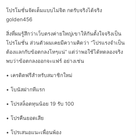
โปรโมชั่นจัดเต็มแบบไม่จิต กดรับจริงได้จริง
golden456
สิ่งที่ผมรู้สึกว่าเว็บตรงค่ายใหญ่เขาให้กันตั้งใจจริงเป็น
โปรโมชั่น ส่วนตัวผมเคยมีความคิดว่า “โปรแรงจำเป็น
ต้องแลกกับข้อตกลงโหๆแน่” แต่ว่าพอใช้ได้ทดลองจริง
พบว่าข้อตกลงออกจะแฟร์ อย่างเช่น
• เครดิตฟรีสำหรับสมาชิกใหม่
• โบนัสฝากทีแรก
• โปรสล็อตทุนน้อย 19 รับ 100
• โปรคืนยอดเสีย
• โปรเสนอแนะเพื่อนพ้อง