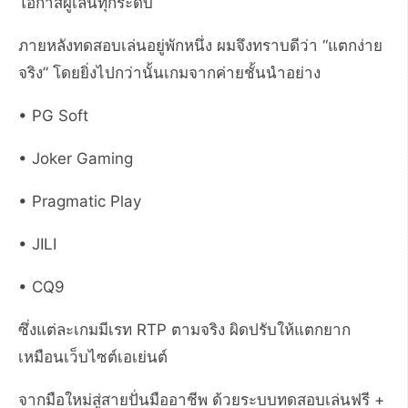
โอกาสผู้เล่นทุกระดับ
ภายหลังทดสอบเล่นอยู่พักหนึ่ง ผมจึงทราบดีว่า “แตกง่าย
จริง” โดยยิ่งไปกว่านั้นเกมจากค่ายชั้นนำอย่าง
• PG Soft
• Joker Gaming
• Pragmatic Play
• JILI
• CQ9
ซึ่งแต่ละเกมมีเรท RTP ตามจริง ผิดปรับให้แตกยาก
เหมือนเว็บไซต์เอเย่นต์
จากมือใหม่สู่สายปั่นมืออาชีพ ด้วยระบบทดสอบเล่นฟรี +