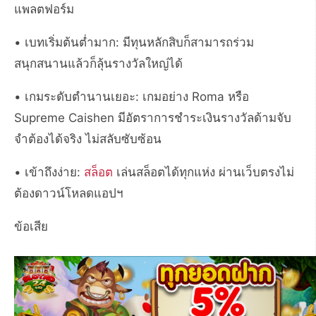
แพลตฟอร์ม
• เบทเริ่มต้นต่ำมาก: มีทุนหลักสิบก็สามารถร่วม
สนุกสนานแล้วก็ลุ้นรางวัลใหญ่ได้
• เกมระดับตำนานเยอะ: เกมอย่าง Roma หรือ
Supreme Caishen มีอัตราการชำระเงินรางวัลด้ามจับ
จำต้องได้จริง ไม่สลับซับซ้อน
• เข้าถึงง่าย:
สล็อต
เล่นสล็อตได้ทุกแห่ง ผ่านเว็บตรงไม่
ต้องดาวน์โหลดแอปฯ
ข้อเสีย