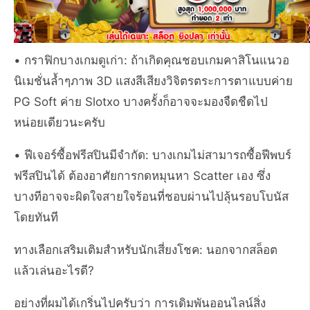
• กราฟิกบางเกมดูเก่า: ถ้าเกิดคุณชอบเกมคาสิโนแนวอ
นิเมชั่นล้ำๆภาพ 3D แสงสีเสียงวิจิตรตระการตาแบบค่าย
PG Soft ค่าย Slotxo บางครั้งก็อาจจะมองจืดชืดไป
หน่อยเดียวนะครับ
• ฟีเจอร์ซื้อฟรีสปินมีจำกัด: บางเกมไม่สามารถซื้อฟีพบร์
ฟรีสปินได้ ต้องอาศัยการกดหมุนหา Scatter เอง ซึ่ง
บางทีอาจจะผิดใจสายใจร้อนที่ชอบผ่านไปลุ้นรอบโบนัส
โดยทันที
ทางเลือกเสริมเติมสำหรับนักเสี่ยงโชค: นอกจากสล็อต
แล้วเล่นอะไรดี?
อย่างที่ผมได้เกริ่นไปครับว่า การเดิมพันออนไลน์สิ่ง