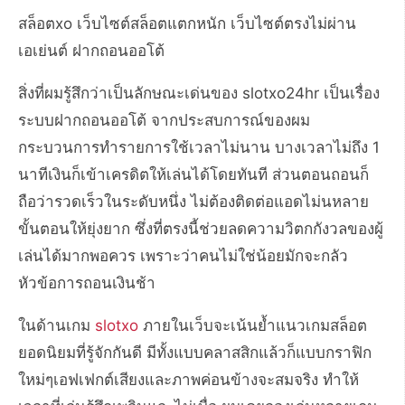
สล็อตxo เว็บไซต์สล็อตแตกหนัก เว็บไซต์ตรงไม่ผ่าน
เอเย่นต์ ฝากถอนออโต้
สิ่งที่ผมรู้สึกว่าเป็นลักษณะเด่นของ slotxo24hr เป็นเรื่อง
ระบบฝากถอนออโต้ จากประสบการณ์ของผม
กระบวนการทำรายการใช้เวลาไม่นาน บางเวลาไม่ถึง 1
นาทีเงินก็เข้าเครดิตให้เล่นได้โดยทันที ส่วนตอนถอนก็
ถือว่ารวดเร็วในระดับหนึ่ง ไม่ต้องติดต่อแอดไม่นหลาย
ขั้นตอนให้ยุ่งยาก ซึ่งที่ตรงนี้ช่วยลดความวิตกกังวลของผู้
เล่นได้มากพอควร เพราะว่าคนไม่ใช่น้อยมักจะกลัว
หัวข้อการถอนเงินช้า
ในด้านเกม
slotxo
ภายในเว็บจะเน้นย้ำแนวเกมสล็อต
ยอดนิยมที่รู้จักกันดี มีทั้งแบบคลาสสิกแล้วก็แบบกราฟิก
ใหม่ๆเอฟเฟกต์เสียงและภาพค่อนข้างจะสมจริง ทำให้