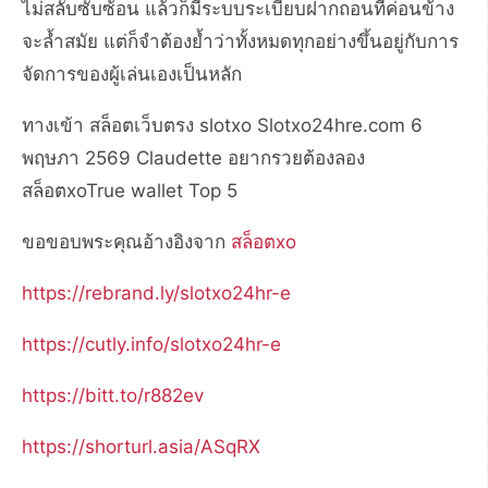
ไม่สลับซับซ้อน แล้วก็มีระบบระเบียบฝากถอนที่ค่อนข้าง
จะล้ำสมัย แต่ก็จำต้องย้ำว่าทั้งหมดทุกอย่างขึ้นอยู่กับการ
จัดการของผู้เล่นเองเป็นหลัก
ทางเข้า สล็อตเว็บตรง slotxo Slotxo24hre.com 6
พฤษภา 2569 Claudette อยากรวยต้องลอง
สล็อตxoTrue wallet Top 5
ขอขอบพระคุณอ้างอิงจาก
สล็อตxo
https://rebrand.ly/slotxo24hr-e
https://cutly.info/slotxo24hr-e
https://bitt.to/r882ev
https://shorturl.asia/ASqRX