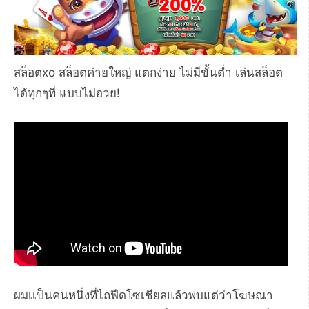
สล็อตxo สล็อตค่ายใหญ่ แตกง่าย ไม่มีขั้นต่ำ เล่นสล็อต
ได้ทุกๆที่ แบบไม่อวย!
ผมเเป็นคนหนึ่งที่ไถฟีดโซเชียลแล้วพบแต่ว่าโฆษณา