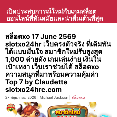
Skip
to
เปิดประสบการณ์ใหม่กับเกมสล็อต
content
ออนไลน์ที่ทันสมัยและน่าตื่นเต้นที่สุด
สล็อตxo 17 June 2569
slotxo24hr เว็บตรงตัวจริง ที่เดิมพัน
ได้แบบมั่นใจ สมาชิกใหม่รับสูงสุด
1,000 ค่ายดัง เกมเล่นง่าย เงินใน
เป๋าเหงา เว็บเราช่วยได้ สล็อตxo
ความสนุกที่มาพร้อมความคุ้มค่า
Top 7 by Claudette
slotxo24hre.com
27 พฤษภาคม 2026 | Michael Jackson |
สล็อตxo