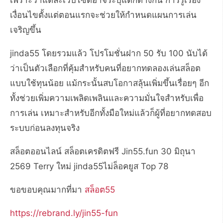
เพราะว่าแต่ละเว็บไซต์อาจระบุแตกต่างกัน การรู้เรื่อง
เงื่อนไขตั้งแต่ตอนแรกจะช่วยให้กำหนดแผนการเล่น
เจริญขึ้น
jinda55 โดยรวมแล้ว โปรโมชั่นฝาก 50 รับ 100 นับได้
ว่าเป็นตัวเลือกที่คุ้มสำหรับคนที่อยากทดลองเล่นสล็อต
แบบใช้ทุนน้อย แม้กระนั้นสบโอกาสลุ้นเพิ่มขึ้นเรื่อยๆ อีก
ทั้งช่วยเพิ่มความเพลิดเพลินและความมั่นใจสำหรับเพื่อ
การเล่น เหมาะสำหรับอีกทั้งมือใหม่แล้วก็ผู้ที่อยากทดสอบ
ระบบก่อนลงทุนจริง
สล็อตออนไลน์ สล็อตเครดิตฟรี Jin55.fun 30 มิถุนา
2569 Terry ใหม่ jinda55ไม่ล็อคยูส Top 78
ขอขอบคุณมากที่มา
สล็อต55
https://rebrand.ly/jin55-fun