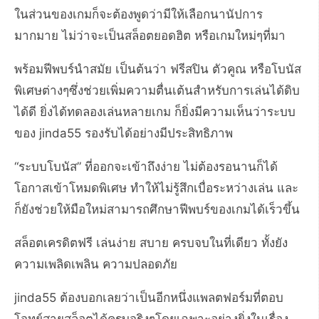
ในส่วนของเกมก็จะต้องพูดว่ามีให้เลือกนานัปการ
มากมาย ไม่ว่าจะเป็นสล็อตยอดฮิต หรือเกมใหม่ๆที่มา
พร้อมฟีพบร์นำสมัย เป็นต้นว่า ฟรีสปิน ตัวคูณ หรือโบนัส
พิเศษต่างๆซึ่งช่วยเพิ่มความตื่นเต้นสำหรับการเล่นได้ดิบ
ได้ดี ยิ่งได้ทดลองเล่นหลายเกม ก็ยิ่งมีความเห็นว่าระบบ
ของ jinda55 รองรับได้อย่างมีประสิทธิภาพ
“ระบบโบนัส” ที่ออกจะเข้าถึงง่าย ไม่ต้องรอนานก็ได้
โอกาสเข้าโหมดพิเศษ ทำให้ไม่รู้สึกเบื่อระหว่างเล่น และ
ก็ยังช่วยให้มือใหม่สามารถศึกษาฟีพบร์ของเกมได้เร็วขึ้น
สล็อตเครดิตฟรี เล่นง่าย สบาย ครบจบในที่เดียว ทั้งยัง
ความเพลิดเพลิน ความปลอดภัย
jinda55 ต้องบอกเลยว่าเป็นอีกหนึ่งแพลตฟอร์มที่ตอบ