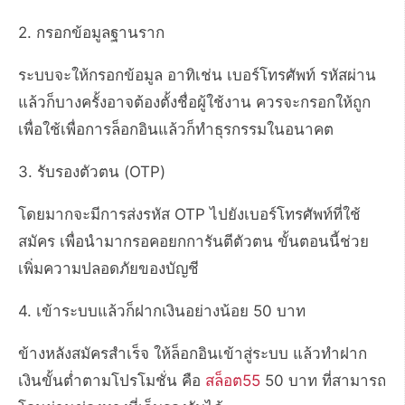
2. กรอกข้อมูลฐานราก
ระบบจะให้กรอกข้อมูล อาทิเช่น เบอร์โทรศัพท์ รหัสผ่าน
แล้วก็บางครั้งอาจต้องตั้งชื่อผู้ใช้งาน ควรจะกรอกให้ถูก
เพื่อใช้เพื่อการล็อกอินแล้วก็ทำธุรกรรมในอนาคต
3. รับรองตัวตน (OTP)
โดยมากจะมีการส่งรหัส OTP ไปยังเบอร์โทรศัพท์ที่ใช้
สมัคร เพื่อนำมากรอคอยกการันตีตัวตน ขั้นตอนนี้ช่วย
เพิ่มความปลอดภัยของบัญชี
4. เข้าระบบแล้วก็ฝากเงินอย่างน้อย 50 บาท
ข้างหลังสมัครสำเร็จ ให้ล็อกอินเข้าสู่ระบบ แล้วทำฝาก
เงินขั้นต่ำตามโปรโมชั่น คือ
สล็อต55
50 บาท ที่สามารถ