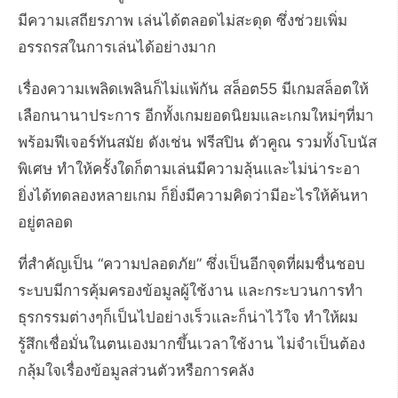
มีความเสถียรภาพ เล่นได้ตลอดไม่สะดุด ซึ่งช่วยเพิ่ม
อรรถรสในการเล่นได้อย่างมาก
เรื่องความเพลิดเพลินก็ไม่แพ้กัน สล็อต55 มีเกมสล็อตให้
เลือกนานาประการ อีกทั้งเกมยอดนิยมและเกมใหม่ๆที่มา
พร้อมฟีเจอร์ทันสมัย ดังเช่น ฟรีสปิน ตัวคูณ รวมทั้งโบนัส
พิเศษ ทำให้ครั้งใดก็ตามเล่นมีความลุ้นและไม่น่าระอา
ยิ่งได้ทดลองหลายเกม ก็ยิ่งมีความคิดว่ามีอะไรให้ค้นหา
อยู่ตลอด
ที่สำคัญเป็น “ความปลอดภัย” ซึ่งเป็นอีกจุดที่ผมชื่นชอบ
ระบบมีการคุ้มครองข้อมูลผู้ใช้งาน และกระบวนการทำ
ธุรกรรมต่างๆก็เป็นไปอย่างเร็วและก็น่าไว้ใจ ทำให้ผม
รู้สึกเชื่อมั่นในตนเองมากขึ้นเวลาใช้งาน ไม่จำเป็นต้อง
กลุ้มใจเรื่องข้อมูลส่วนตัวหรือการคลัง