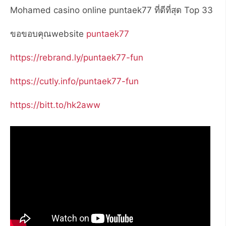
Mohamed casino online puntaek77 ที่ดีที่สุด Top 33
ขอขอบคุณwebsite
puntaek77
https://rebrand.ly/puntaek77-fun
https://cutly.info/puntaek77-fun
https://bitt.to/hk2aww