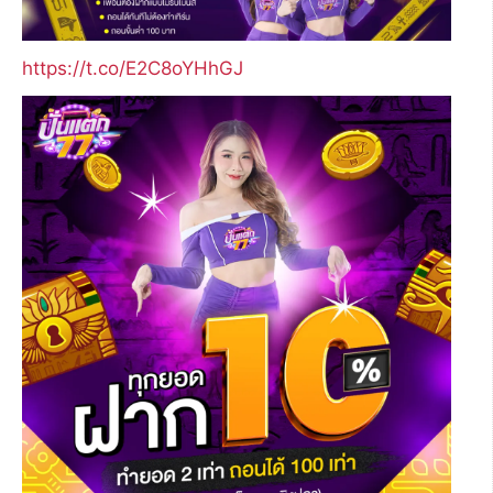
https://t.co/E2C8oYHhGJ