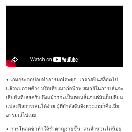
• เกมกระตุกบ่อยทำอารมณ์สะดุด: เวลาสปินสล็อตไป
แล้วพบภาพค้าง หรือเสียงมาก่อฟ้าพ สมาธิในการเล่นจะ
เสียทันทีเลยครับ ถึงแม้ว่าจะเป็นตอนสั้นๆแต่มันก็เปลี่ยน
แปลงฟีลการเล่นได้ง่าย ผู้ที่กำลังจับจังหวะเกมก็คือเสีย
อารมณ์ไปเลย
• การโหลดช้าทำให้รำคาญง่ายขึ้น: คนจำนวนไม่น้อย