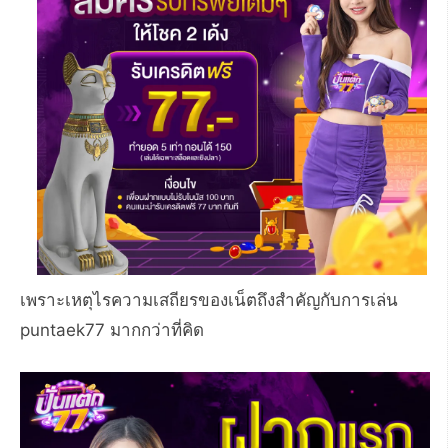
เพราะเหตุไรความเสถียรของเน็ตถึงสำคัญกับการเล่น
puntaek77 มากกว่าที่คิด