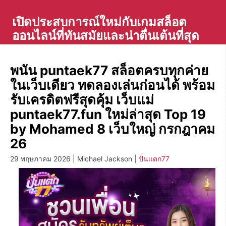
Skip
to
เปิดประสบการณ์ใหม่กับเกมสล็อต
content
ออนไลน์ที่ทันสมัยและน่าตื่นเต้นที่สุด
พนัน puntaek77 สล็อตครบทุกค่าย
ในเว็บเดียว ทดลองเล่นก่อนได้ พร้อม
รับเครดิตฟรีสุดคุ้ม เว็บแม่
puntaek77.fun ใหม่ล่าสุด Top 19
by Mohamed 8 เว็บใหญ่ กรกฎาคม
26
29 พฤษภาคม 2026 | Michael Jackson |
ปั่นแตก77