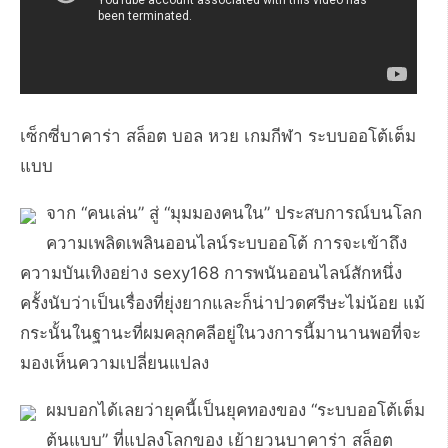
เซ็กซี่บาคาร่า สล็อต บอล หวย เกมกีฬา ระบบออโต้เต็ม
แบบ
จาก “คนเล่น” สู่ “มุมมองคนใน” ประสบการณ์บนโลก
ความเพลิดเพลินออนไลน์ระบบออโต้ การจะเข้าถึง
ความบันเทิงอย่าง sexy168 การพนันออนไลน์สักหนึ่ง
ครั้งนับว่าเป็นเรื่องที่ยุ่งยากและก็น่าปวดศรีษะไม่น้อย แม้
กระนั้นในฐานะที่ผมคลุกคลีอยู่ในวงการนี้มานานพอที่จะ
มองเห็นความเปลี่ยนแปลง
ผมบอกได้เลยว่ายุคนี้เป็นยุคทองของ “ระบบออโต้เต็ม
ต้นแบบ” ที่แปลงโลกของ เย้ายวนบาคาร่า สล็อต