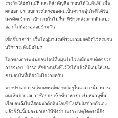
รางวัลให้อัตโนมัติ และที่สำคัญคือ “ถอนได้ในทันที” เมื่อ
ผลออก ประสบการณ์ตรงของผมเป็นความอุ่นใจที่ได้รับ
เครดิตเข้ากระเป๋าภายในไม่กี่นาทีข้างหลังสลากกินแบ่ง
ออก ไม่ต้องรอคอยข้ามวัน
เซ็กซี่บาคาร่า เว็บใหญ่มาแรงที่รวมเกมยอดฮิตไว้ครบจบ
บริการระดับมือโปร
โลกของการพนันออนไลน์ที่หมุนไปไวเหมือนกับติดจรวด
การจะหา “บ้าน” สักข้างหลังที่ไว้ใจได้แล้วก็มีเกมให้เล่น
ครบจบในที่เดียวไม่ใช่ง่ายครับ
จากประสบการณ์ของคนที่คลุกคลีอยู่ในแวดวงนี้มานาน
ผมเห็นด้วยเลยว่าชื่อของ เซ็กซี่บาคาร่า เริ่มหนาหูขึ้น
เรื่อยจนถึงในที่สุดผมก็ตัดสินใจเข้าไปสัมผัสด้วยตัวเอง
แล้วก็วันนี้ผมจะมาเล่าให้ฟังว่า เพราะเหตุใดตรงนี้ถึง