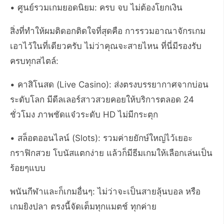
• ศูนย์รวมเกมยอดนิยม: ครบ จบ ไม่ต้องโยกเงิน
สิ่งที่ทำให้ผมติดอกติดใจที่สุดคือ การรวมอาณาจักรเกม
เอาไว้ในที่เดียวครับ ไม่ว่าคุณจะสายไหน ที่นี่มีรองรับ
ครบทุกสไตล์:
• คาสิโนสด (Live Casino): ส่งตรงบรรยากาศจากบ่อน
ระดับโลก มีดีลเลอร์สาวสวยคอยให้บริการตลอด 24
ชั่วโมง ภาพชัดแจ๋วระดับ HD ไม่มีกระตุก
• สล็อตออนไลน์ (Slots): รวมค่ายยักษ์ใหญ่ไว้เยอะ
กราฟิกสวย โบนัสแตกง่าย แล้วก็มีธีมเกมให้เลือกเล่นเป็น
ร้อยๆแบบ
พนันกีฬาและก็เกมอื่นๆ: ไม่ว่าจะเป็นสายลุ้นบอล หรือ
เกมยิงปลา ตรงนี้จัดเต็มทุกแมตช์ ทุกค่าย