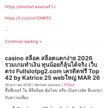
https://shorturl.asia/xeF1J
https://t.co/znnr1EMKPJ
…
Continue reading »
casino สล็อต สล็อตแตกง่าย 2026
รวมเกมทำเงิน ทุนน้อยก็ลุ้นได้จริง เว็บ
ตรง Fullslotpg2.com เครดิตฟรี Top
42 by Katrice 25 webใหญ่ MAR 26
29 มกราคม 2026 | Michael Jackson |
PGSlot
ซื้อฟีเจอร์ ใน พีจีสล็อต คุ้มไหม หรือ เป็นทางลัด ที่แลกมา
กับความเสี่ยง