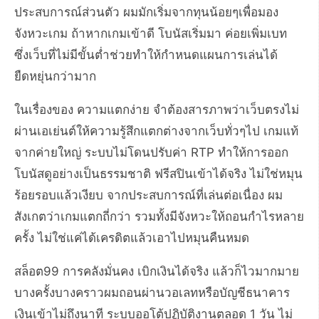
ประสบการณ์ส่วนตัว ผมมักเริ่มจากทุนน้อยๆเพื่อมอง
จังหวะเกม ถ้าหากเกมเข้าดี โบนัสเริ่มมา ค่อยเพิ่มเบท
ซึ่งเว็บที่ไม่มีขั้นต่ำช่วยทำให้กำหนดแผนการเล่นได้
ยืดหยุ่นกว่ามาก
ในเรื่องของ ความแตกง่าย จำต้องสารภาพว่าเว็บตรงไม่
ผ่านเอเย่นต์ให้ความรู้สึกแตกต่างจากเว็บทั่วๆไป เกมแท้
จากค่ายใหญ่ ระบบไม่โดนปรับค่า RTP ทำให้การออก
โบนัสดูอย่างเป็นธรรมชาติ ฟรีสปินเข้าได้จริง ไม่ใช่หมุน
ร้อยรอบแล้วเงียบ จากประสบการณ์ที่เล่นต่อเนื่อง ผม
สังเกตว่าเกมแตกถี่กว่า รวมทั้งมีจังหวะให้ถอนกำไรหลาย
ครั้ง ไม่ใช่แค่ได้เครดิตแล้วเอาไปหมุนคืนหมด
สล็อต99 การคลังมั่นคง เบิกเงินได้จริง แล้วก็ไวมากมาย
บางครั้งบางคราวผมถอนผ่านวอเลทหรือบัญชีธนาคาร
เงินเข้าไม่ถึงนาที ระบบออโต้ปฏิบัติงานตลอด 1 วัน ไม่