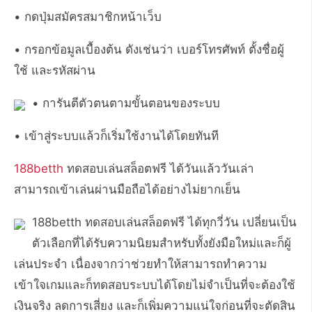
• กดปุ่มสมัครสมาชิกหน้าเว็บ
• กรอกข้อมูลเบื้องต้น ดังเช่นว่า เบอร์โทรศัพท์ ตั้งชื่อผู้
ใช้ และรหัสผ่าน
• การันตีตัวตนตามขั้นตอนของระบบ
• เข้าสู่ระบบแล้วก็เริ่มใช้งานได้โดยทันที
188betth
ทดสอบเล่นสล็อตฟรี ได้วันแล้ววันเล่า
สามารถเข้าเล่นผ่านมือถือได้อย่างไม่ยากเย็น
188betth ทดสอบเล่นสล็อตฟรี ได้ทุกวี่วัน เปลี่ยนเป็น
ตัวเลือกที่ได้รับความนิยมสำหรับทั้งยังมือใหม่และก็ผู้
เล่นประจำ เนื่องจากว่าช่วยทำให้สามารถทำความ
เข้าใจเกมและก็ทดสอบระบบได้โดยไม่จำเป็นที่จะต้องใช้
เงินจริง ลดการเสี่ยง และก็เพิ่มความแน่ใจก่อนที่จะตัดสิน