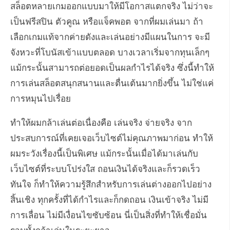
สล็อตหลายเกมออกแบบมาให้มีโอกาสแตกจริง ไม่ว่าจะ
เป็นฟรีสปิน ตัวคูณ หรือแจ็คพอต จากที่ผมเล่นมา ถ้า
เลือกเกมแท้จากค่ายดังและเล่นอย่างมีแผนในการ จะมี
จังหวะที่โบนัสเข้าแบบตลอด บางเวลาเริ่มจากทุนเล็กๆ
แม้กระนั้นสามารถต่อยอดเป็นผลกำไรได้จริง ซึ่งนี้ทำให้
การเล่นสล็อตสนุกสนานและตื่นเต้นมากยิ่งขึ้น ไม่ใช่แค่
การหมุนไปเรื่อย
ทำให้ผมกล้าเล่นต่อเนื่องคือ เล่นจริง จ่ายจริง จาก
ประสบการณ์ที่เคยเจอเว็บไซต์ไม่คุณภาพมาก่อน ทำให้
ผมระวังเรื่องนี้เป็นพิเศษ แม้กระนั้นเมื่อได้มาเล่นกับ
เว็บไซต์ที่ระบบโปร่งใส ถอนเงินได้จริงและก็รวดเร็ว
ทันใจ ก็ทำให้ความรู้สึกสำหรับการเล่นต่างออกไปอย่าง
สิ้นเชิง ทุกครั้งที่ได้กำไรและก็กดถอน เงินเข้าจริง ไม่มี
การเลื่อน ไม่มีเงื่อนไขซับซ้อน นี่เป็นสิ่งที่ทำให้เชื่อมั่น