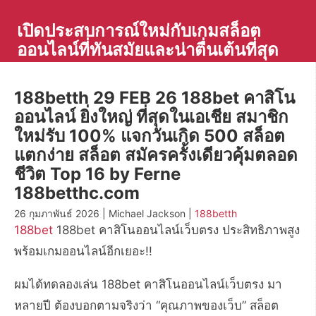
Skip
to
เปิดประสบการณ์ใหม่กับเกมสล็อต
content
ออนไลน์ที่ทันสมัยและน่าตื่นเต้นที่สุด
188betth 29 FEB 26 188bet คาสิโน
ออนไลน์ ยิ่งใหญ่ ที่สุดในเอเชีย สมาชิก
ใหม่รับ 100% แจกวันเกิด 500 สล็อต
แตกง่าย สล็อต สมัครครั้งเดียวคุ้มตลอด
ชีวิต Top 16 by Ferne
188betthc.com
26 กุมภาพันธ์ 2026 | Michael Jackson |
188betth
188bet
188bet คาสิโนออนไลน์เว็บตรง ประสิทธิภาพสูง
พร้อมเกมออนไลน์อีกเยอะ!!
ผมได้ทดลองเล่น 188bet คาสิโนออนไลน์เว็บตรง มา
หลายปี ต้องบอกตามจริงว่า “คุณภาพของเว็บ” สล็อต