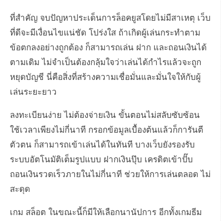
ที่สำคัญ จบปัญหาประเด็นการล็อคยูสโดยไม่มีสาเหตุ เว็บ
ที่ดีจะมีเงื่อนไขแน่ชัด โปร่งใส ถ้าเกิดผู้เล่นกระทำตาม
ข้อตกลงอย่างถูกต้อง ก็สามารถเล่น ฝาก และถอนเงินได้
ตามเดิม ไม่จำเป็นต้องกลุ้มใจว่าเล่นได้กำไรแล้วจะถูก
หยุดบัญชี นี่คือสิ่งที่สร้างความเชื่อมั่นและมั่นใจให้กับผู้
เล่นระยะยาว
ลงทะเบียนง่าย ไม่ต้องจ่ายเงิน ขั้นตอนไม่สลับซับซ้อน
ใช้เวลาเพียงไม่กี่นาที กรอกข้อมูลเบื้องต้นแล้วก็การันตี
ตัวตน ก็สามารถเข้าเล่นได้ในทันที บางเว็บยังรองรับ
ระบบอัตโนมัติเต็มรูปแบบ ฝากเงินปุ๊บ เครดิตเข้าปั๊บ
ถอนเงินรวดเร็วภายในไม่กี่นาที ช่วยให้การเล่นตลอด ไม่
สะดุด
เกม สล็อต ในขณะนี้ก็มีให้เลือกนานัปการ อีกทั้งเกมธีม