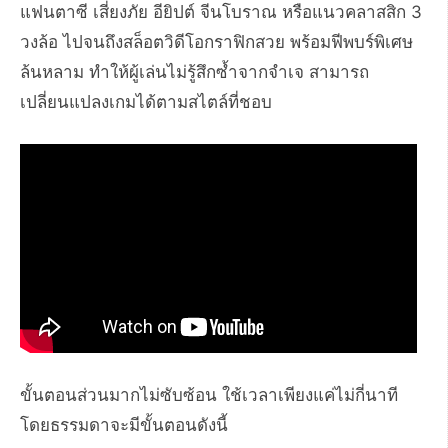
แฟนตาซี เสี่ยงภัย อียิปต์ จีนโบราณ หรือแนวคลาสสิก 3
วงล้อ ไปจนถึงสล็อตวิดีโอกราฟิกสวย พร้อมฟีพบร์พิเศษ
ล้นหลาม ทำให้ผู้เล่นไม่รู้สึกซ้ำจากจำเจ สามารถ
เปลี่ยนแปลงเกมได้ตามสไตล์ที่ชอบ
ขั้นตอนส่วนมากไม่ซับซ้อน ใช้เวลาเพียงแค่ไม่กี่นาที
โดยธรรมดาจะมีขั้นตอนดังนี้