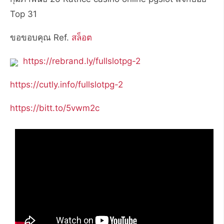
Top 31
ขอขอบคุณ Ref.
สล็อต
https://rebrand.ly/fullslotpg-2
https://cutly.info/fullslotpg-2
https://bitt.to/5vwm2c