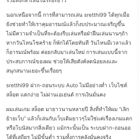
รวมทั้งกล้าเล่นในระยะยาว
นอกเหนือจากนี้ การที่สามารถเล่น sretthi99 ได้ทุกเมื่อ
ยังช่วยทำให้เราคุมอารมณ์แล้วก็งบประมาณเจริญขึ้น
ไม่มีความจำเป็นที่จะต้องรีบเล่นหรือฝ่าฝืนเล่นนานๆถ้า
หากวันไหนโชคร้าย ก็พักได้โดยทันที วันไหนมีเวลาแล้ว
ก็อารมณ์พร้อม ค่อยกลับมาเล่นใหม่ การเล่นแบบนี้จาก
ประสบการณ์ของผม ช่วยให้เสียตังค์ลดน้อยลงและ
สนุกสนานเยอะขึ้นเรื่อยๆ
sretthi99 ฝาก-ถอนระบบ Auto ไม่มีอย่างต่ำ เว็บไซต์
สล็อต แตกง่าย ไม่ผ่านเอเย่นต์ การเงินมั่นคง
ผมเล่นเกม สล็อต มายาวนานหลายปี สิ่งที่ทำให้ผม “เลิก
ย้ายเว็บ” แล้วก็เล่นกับเว็บเดิมยาวๆไม่ใช่แค่เรื่องเกมแตก
หรือโบนัสมากสิ่งเดียว แม้กระนั้นเป็น ระบบฝาก-ถอนออ
โต้ที่เสถียร ไม่มีขั้นต่ำ รวมทั้งการคลังมั่นคงจริง