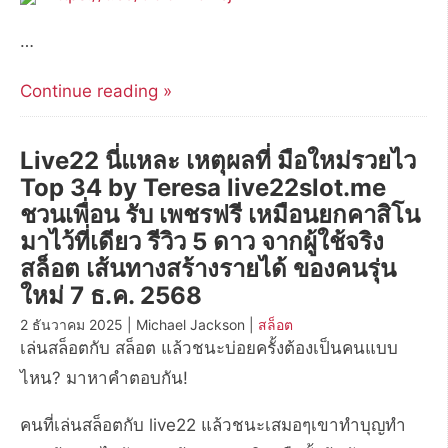
…
Continue reading »
Live22 นี่แหละ เหตุผลที่ มือใหม่รวยไว
Top 34 by Teresa live22slot.me
ชวนเพื่อน รับ เพชรฟรี เหมือนยกคาสิโน
มาไว้ที่เดียว รีวิว 5 ดาว จากผู้ใช้จริง
สล็อต เส้นทางสร้างรายได้ ของคนรุ่น
ใหม่ 7 ธ.ค. 2568
2 ธันวาคม 2025 | Michael Jackson |
สล็อต
เล่นสล็อตกับ สล็อต แล้วชนะบ่อยครั้งต้องเป็นคนแบบ
ไหน? มาหาคำตอบกัน!
คนที่เล่นสล็อตกับ live22 แล้วชนะเสมอๆเขาทำบุญทำ