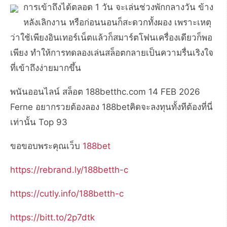
การเข้าถึงได้ตลอด 1 วัน จะเล่นช่วงพักกลางวัน ข้าง
หลังเลิกงาน หรือก่อนนอนก็สะดวกทั้งผอง เพราะเหตุ
ว่าใช้เพียงอินเทอร์เน็ตแล้วก็สมาร์ตโฟนเครื่องเดียวก็พอ
เพียง ทำให้การทดลองเล่นสล็อตกลายเป็นความรื่นเริงใจ
ที่เข้าถึงง่ายมากขึ้น
พนันออนไลน์ สล็อต 188betthc.com 14 FEB 2026
Ferne อยากรวยต้องลอง 188betคิดจะลงทุนทั้งทีต้องที่นี่
เท่านั้น Top 93
ขอขอบพระคุณเว็บ
188bet
https://rebrand.ly/188betth-c
https://cutly.info/188betth-c
https://bitt.to/2p7dtk