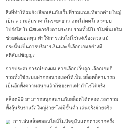
สิ่งที่ทำให้ผมยังเลือกเล่นกับเว็บที่รวมเกมแท้จากค่ายใหญ่
เป็น ความคุ้มราคาในระยะยาว เกมไม่คดโกง ระบบ
โปร่งใส โบนัสแตกจริงตามระบบ รวมทั้งมีโปรโมชั่นเสริม
ช่วยต่อยอดทุน ทำให้การเล่นไม่ใช่แค่เรื่องดวง แม้
กระนั้นเป็นการบริหารเงินและก็เลือกเกมอย่างมี
สติสัมปชัญญะ
จากประสบการณ์ของผม หากเลือกเว็บถูก เลือกเกมดี
รวมทั้งใช้ระบบฝากถอนวอเลทให้เป็น สล็อตก็สามารถ
เป็นอีกทั้งความสนุกแล้วก็ช่องทางทำกำไรได้จริง
สล็อต99 สามารถสนุกสนานกับสล็อตได้ตลอดเวลารวม
ทั้งลุ้นรับรางวัลใหญ่ง่ายๆไม่มีขั้นต่ำ เล่นจริงจ่ายจริง
การเล่นสล็อตออนไลน์ในปัจจุบันแตกต่างจากครั้ง