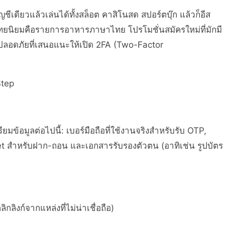
ดียวแล้วเล่นได้ทั้งสล็อต คาสิโนสด สปอร์ตบุ๊ก แล้วก็อีส
่นไทยนิยมคือรายการอาหารภาษาไทย โปรโมชั่นสมัครใหม่ที่มักมี
ลอดภัยที่เสนอแนะให้เปิด 2FA (Two-Factor
Step
ียมข้อมูลต่อไปนี้: เบอร์มือถือที่ใช้งานจริงสำหรับรับ OTP,
llet สำหรับฝาก-ถอน และเอกสารรับรองตัวตน (อาทิเช่น รูปบัตร
ิกลิงก์จากแหล่งที่ไม่น่าเชื่อถือ)