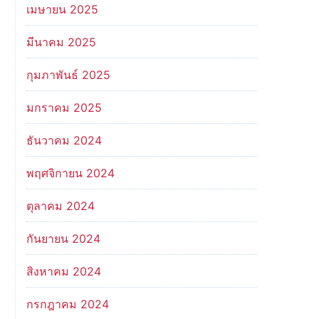
เมษายน 2025
มีนาคม 2025
กุมภาพันธ์ 2025
มกราคม 2025
ธันวาคม 2024
พฤศจิกายน 2024
ตุลาคม 2024
กันยายน 2024
สิงหาคม 2024
กรกฎาคม 2024