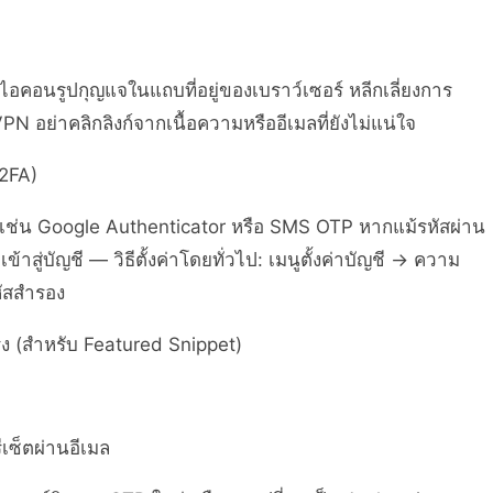
ีไอคอนรูปกุญแจในแถบที่อยู่ของเบราว์เซอร์ หลีกเลี่ยงการ
N อย่าคลิกลิงก์จากเนื้อความหรืออีเมลที่ยังไม่แน่ใจ
(2FA)
ญชี เช่น Google Authenticator หรือ SMS OTP หากแม้รหัสผ่าน
่อเข้าสู่บัญชี — วิธีตั้งค่าโดยทั่วไป: เมนูตั้งค่าบัญชี → ความ
หัสสำรอง
รุง (สำหรับ Featured Snippet)
รีเซ็ตผ่านอีเมล