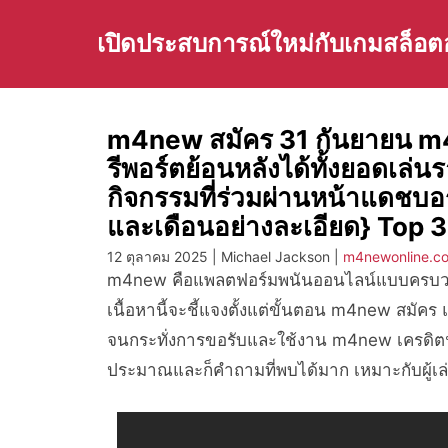
Skip
to
เปิดประสบการณ์ใหม่กับเกมสล็อตออน
content
m4new สมัคร 31 กันยายน m4n
รีพอร์ตย้อนหลังได้ทั้งยอดเล่
กิจกรรมที่ร่วมผ่านหน้าแดชบอ
และเดือนอย่างละเอียด} Top 
12 ตุลาคม 2025 | Michael Jackson |
m4newonline.c
m4new คือแพลตฟอร์มพนันออนไลน์แบบครบวงจรท
เนื้อหานี้จะชี้แจงตั้งแต่ขั้นตอน m4new สมั
จนกระทั่งการขอรับและใช้งาน m4new เครดิตฟร
ประมาณและก็คำถามที่พบได้มาก เหมาะกับผู้เล่น