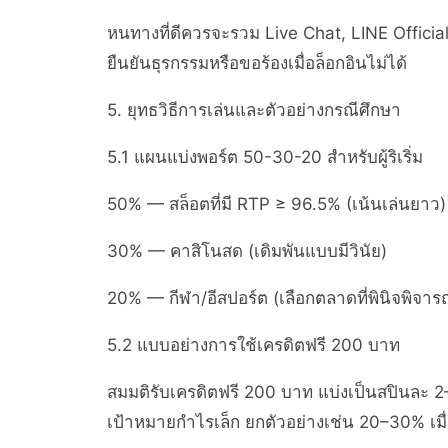
หนทางที่ดีควรจะรวม Live Chat, LINE Official
ยืนยันธุรกรรมหรือขอร้องเมื่อล็อกอินไม่ได้
5. ยุทธวิธีการเล่นและตัวอย่างกรณีศึกษา
5.1 แผนแบ่งพอร์ต 50-30-20 สำหรับผู้ริเริ่ม
50% — สล็อตที่มี RTP ≥ 96.5% (เน้นเล่นยาว)
30% — คาสิโนสด (เดิมพันแบบมีวินัย)
20% — กีฬา/อีสปอร์ต (เลือกตลาดที่พินิจพิจาร
5.2 แบบอย่างการใช้เครดิตฟรี 200 บาท
สมมติรับเครดิตฟรี 200 บาท แบ่งเป็นสปินละ 2
เป้าหมายกำไรเล็ก ยกตัวอย่างเช่น 20–30% เมื