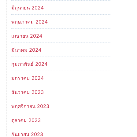
มิถุนายน 2024
พฤษภาคม 2024
เมษายน 2024
มีนาคม 2024
กุมภาพันธ์ 2024
มกราคม 2024
ธันวาคม 2023
พฤศจิกายน 2023
ตุลาคม 2023
กันยายน 2023