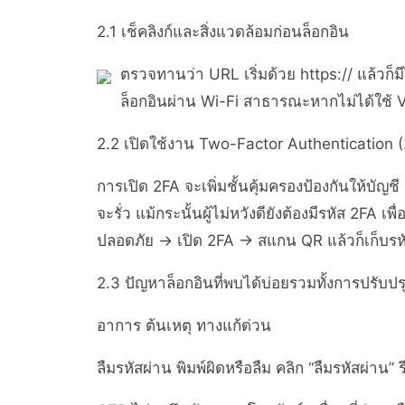
2.1 เช็คลิงก์และสิ่งแวดล้อมก่อนล็อกอิน
ตรวจทานว่า URL เริ่มด้วย https:// แล้วก็ม
ล็อกอินผ่าน Wi-Fi สาธารณะหากไม่ได้ใช้ VP
2.2 เปิดใช้งาน Two-Factor Authentication 
การเปิด 2FA จะเพิ่มชั้นคุ้มครองป้องกันให้บั
จะรั่ว แม้กระนั้นผู้ไม่หวังดียังต้องมีรหัส 2FA เพื
ปลอดภัย → เปิด 2FA → สแกน QR แล้วก็เก็บร
2.3 ปัญหาล็อกอินที่พบได้บ่อยรวมทั้งการปรับป
อาการ ต้นเหตุ ทางแก้ด่วน
ลืมรหัสผ่าน พิมพ์ผิดหรือลืม คลิก “ลืมรหัสผ่าน” 