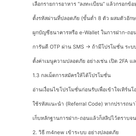
เลือกรายการอาหาร “ลงทะเบียน” แล้วกรอกข้อ
ตั้งรหัสผ่านที่ปลอดภัย (ขั้นต่ำ 8 ตัว ผสมตัวอั
ผูกบัญชีธนาคารหรือ e-Wallet ในการฝาก-ถอ
การันตี OTP ผ่าน SMS → ถ้ามีโปรโมชั่น ระบ
ตั้งค่าเมนูความปลอดภัย อย่างเช่น เปิด 2FA 
1.3 กลเม็ดการสมัครให้ได้โปรโมชั่น
อ่านเงื่อนไขโปรโมชั่นก่อนรับเพื่อเข้าใจเทิร์น
ใช้รหัสแนะนำ (Referral Code) หากปรารถนาโบ
เก็บหลักฐานการฝาก-ถอนแล้วก็สลิปไว้ตราบจน
2. วิธี m4new เข้าระบบ อย่างปลอดภัย