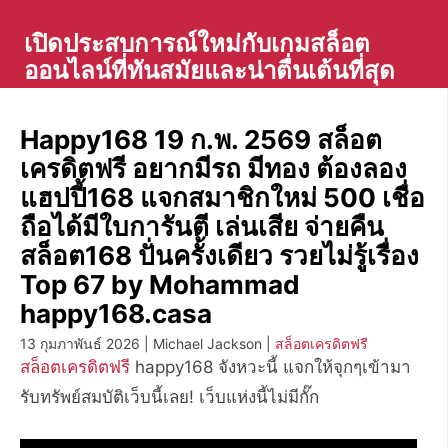
Skip
to
เปิดประสบการณ์ใหม่กับเกมสล็อต
content
ออนไลน์ที่ทันสมัยและน่าตื่นเต้นที่สุด
Happy168 19 ก.พ. 2569 สล็อต
เครดิตฟรี อยากมีรถ มีทอง ต้องลอง
แฮปปี้168 แจกสมาชิกใหม่ 500 เชื่อ
ถือได้มีใบการันตี เล่นเสีย จ่ายคืน
สล็อต168 ปั่นครั้งเดียว รวยไม่รู้เรื่อง
Top 67 by Mohammad
happy168.casa
13 กุมภาพันธ์ 2026 | Michael Jackson |
สล็อตเครดิตฟรี
สล็อตเครดิตฟรี
happy168 จังหวะนี้ แจกให้จุกๆเข้ามา
รับทรัพย์สมบัติเว็บนี้เลย! เว็บแห่งนี้ไม่มีกั๊ก