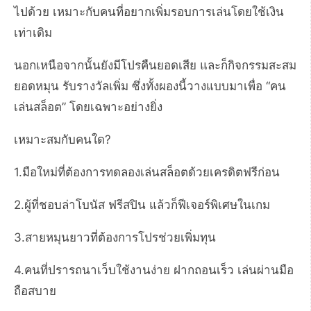
ไปด้วย เหมาะกับคนที่อยากเพิ่มรอบการเล่นโดยใช้เงิน
เท่าเดิม
นอกเหนือจากนั้นยังมีโปรคืนยอดเสีย และก็กิจกรรมสะสม
ยอดหมุน รับรางวัลเพิ่ม ซึ่งทั้งผองนี้วางแบบมาเพื่อ “คน
เล่นสล็อต” โดยเฉพาะอย่างยิ่ง
เหมาะสมกับคนใด?
1.มือใหม่ที่ต้องการทดลองเล่นสล็อตด้วยเครดิตฟรีก่อน
2.ผู้ที่ชอบล่าโบนัส ฟรีสปิน แล้วก็ฟีเจอร์พิเศษในเกม
3.สายหมุนยาวที่ต้องการโปรช่วยเพิ่มทุน
4.คนที่ปรารถนาเว็บใช้งานง่าย ฝากถอนเร็ว เล่นผ่านมือ
ถือสบาย