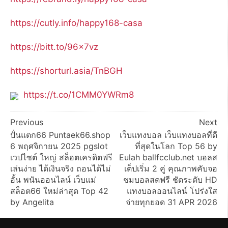
https://cutly.info/happy168-casa
https://bitt.to/96x7vz
https://shorturl.asia/TnBGH
https://t.co/1CMM0YWRm8
แนะแนว
Previous
Next
ปั่นแตก66 Puntaek66.shop
เว็บแทงบอล เว็บแทงบอลที่ดี
เรื่อง
6 พฤศจิกายน 2025 pgslot
ที่สุดในโลก Top 56 by
เวปไซต์ ใหญ่ สล็อตเครดิตฟรี
Eulah ballfcclub.net บอลส
เล่นง่าย ได้เงินจริง ถอนได้ไม่
เต็ปเริ่ม 2 คู่ คุณภาพคับจอ
อั้น พนันออนไลน์ เว็บแม่
ชมบอลสดฟรี ชัดระดับ HD
สล็อต66 ใหม่ล่าสุด Top 42
แทงบอลออนไลน์ โปร่งใส
by Angelita
จ่ายทุกยอด 31 APR 2026