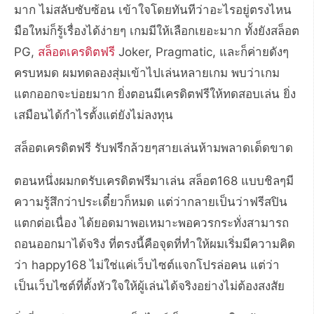
มาก ไม่สลับซับซ้อน เข้าใจโดยทันทีว่าอะไรอยู่ตรงไหน
มือใหม่ก็รู้เรื่องได้ง่ายๆ เกมมีให้เลือกเยอะมาก ทั้งยังสล็อต
PG,
สล็อตเครดิตฟรี
Joker, Pragmatic, และก็ค่ายดังๆ
ครบหมด ผมทดลองสุ่มเข้าไปเล่นหลายเกม พบว่าเกม
แตกออกจะบ่อยมาก ยิ่งตอนมีเครดิตฟรีให้ทดสอบเล่น ยิ่ง
เสมือนได้กำไรตั้งแต่ยังไม่ลงทุน
สล็อตเครดิตฟรี รับฟรีกล้วยๆสายเล่นห้ามพลาดเด็ดขาด
ตอนหนึ่งผมกดรับเครดิตฟรีมาเล่น สล็อต168 แบบชิลๆมี
ความรู้สึกว่าประเดี๋ยวก็หมด แต่ว่ากลายเป็นว่าฟรีสปิน
แตกต่อเนื่อง ได้ยอดมาพอเหมาะพอควรกระทั่งสามารถ
ถอนออกมาได้จริง ที่ตรงนี้คือจุดที่ทำให้ผมเริ่มมีความคิด
ว่า happy168 ไม่ใช่แค่เว็บไซต์แจกโปรล่อคน แต่ว่า
เป็นเว็บไซต์ที่ตั้งหัวใจให้ผู้เล่นได้จริงอย่างไม่ต้องสงสัย