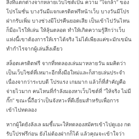
สิ่งที่แตกต่างจากหลายเว็บไซต์เป็น ความ “ใจกล้า” ของ
โปรโมชั่น บางวันมีแจกเครดิตฟรีหน้าเว็บ บางวันมีโปร
ฝากรับเพิ่ม บางช่วงมีโปรคืนยอดเสีย เป็นเข้าไปวันไหน
ก็มีอะไรให้เล่น ให้ลุ้นตลอด ทำให้เกิดความรู้สึกว่าเว็บ
แห่งนี้เขาต้องการให้เราได้จริง ไม่ได้เพียงแค่ขะมักเขม้น
ทำกำไรจากผู้เล่นสิ่งเดียว
สล็อตเครดิตฟรี จากที่ทดลองเล่นมาหลายวัน ผมคิดว่า
เป็นเว็บไซต์ที่เหมาะอีกทั้งมือใหม่และก็สายเล่นประจำ
เนื่องจากว่าระบบดี โปรแรง เกมมาก แล้วก็ที่สำคัญคือ
จ่ายไวมาก คนไหนที่กำลังมองหาเว็บไซต์ที่ “ให้จริง ไม่มี
กั๊ก” ขณะนี้ถือว่าเป็นจังหวะที่ดีเยี่ยมสำหรับเพื่อการ
เข้าไปทดลอง
หากผู้ใดยังลังเล ผมชี้แนะให้ทดลองสมัครเข้าไปดูเอง กด
รับโปรฟรีก่อน ยังไม่ต้องฝากก็ได้ แล้วคุณจะเข้าใจว่า