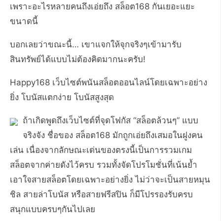
เพราะอะไรหลายคนถึงเอ่ยถึง สล็อต168 กันเยอะแยะ
ขนาดนี้
บอกเลยว่าขณะนี้… เขาแจกให้จุกจริงๆเข้ามารับ
สินทรัพย์ได้แบบไม่ต้องคิดมากนะครับ!
Happy168 เว็บไซต์พนันสล็อตออนไลน์โดยเฉพาะอย่าง
ยิ่ง โบนัสแตกง่าย โบนัสสูงสุด
ถ้าเกิดพูดถึงเว็บไซต์ที่จุดโฟกัส “สล็อตล้วนๆ” แบบ
จริงจัง ชื่อของ สล็อต168 มักถูกเอ่ยถึงเสมอในฝูงคน
เล่น เนื่องจากลักษณะเด่นของตรงนี้เป็นการรวมเกม
สล็อตจากค่ายดังไว้ครบ รวมทั้งจัดโปรโมชั่นที่เน้นย้ำ
เอาใจสายสล็อตโดยเฉพาะอย่างยิ่ง ไม่ว่าจะเป็นสายหมุน
ชิล สายล่าโบนัส หรือสายฟรีสปิน ก็มีโปรรองรับครบ
สนุกแบบครบๆกันไปเลย