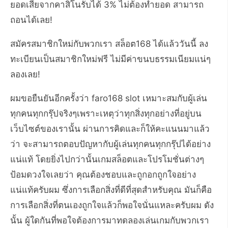
ยอดเสียจากคาสิโนรับได้ 3% ไม่ต้องทำยอด สามารถ
ถอนได้เลย!
สมัครสมาชิกใหม่กับพวกเรา สล็อต168 ได้แล้ววันนี้ ลง
ทะเบียนเป็นสมาชิกใหม่ฟรี ไม่มีค่าขนบธรรมเนียมแน่ๆ
ลองเลย!
ผมขอยืนยันอีกครั้งว่า faro168 slot เหมาะสมกับผู้เล่น
ทุกคนทุกกรุ๊ปจริงๆเพราะเหตุว่าทุกสิ่งทุกอย่างที่อยู่บน
เว็บไซต์ของเรานั้น ผ่านการคิดและก็ให้คะแนนมาแล้ว
ว่า จะสามารถตอบปัญหากับผู้เล่นทุกคนทุกกรุ๊ปได้อย่าง
แน่แท้ โดยยิ่งไปกว่านั้นเกมสล็อตและโปรโมชั่นต่างๆ
ป้อมดวงใจเลยว่า คุณต้องชอบและถูกอกถูกใจอย่าง
แน่แท้ครับผม ซึ่งการเลือกสิ่งที่ดีที่สุดสำหรับคุณ มันก็คือ
การเลือกสิ่งที่ตนเองถูกใจแล้วก็พอใจนั่นแหละครับผม ดัง
นั้น ผู้ใดกันที่พอใจต้องการมาทดลองเล่นเกมกับพวกเรา