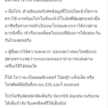
• มือโปร: ด้วยอินเทอร์เฟซข้อมูลที่โปร่งใสแล้วก็ตรวจ
ตราได้ มาพร้อมโปรโมชั่นแล้วก็โบนัสที่คุ้มสุดๆเหล่ามือ
อาชีพจึงสามารถทำเงินบนเว็บของพวกเราได้ง่ายดาย
มากยิ่งขึ้น เข้าถึงเกมสล็อตในแบบที่ต้องการได้แต่ละวัน
กันไปเลยขอรับ
• ผู้ที่อยากได้ความสะดวก: บอกเลยว่าตอบโจทย์แบบ
สุดๆเพราะเหตุว่าระบบเกมของเราสามารถเล่นผ่าน
เครื่องใช้ไม้สอยใด
ก็ได้ ไม่ว่าจะเป็นคอมพิวเตอร์ โน้ตบุ๊ก แท็ปเล็ต หรือ
โทรศัพท์มือถือทั้งระบบ iOS และก็ Android
โปรโมชั่นจัดหนักจัดเต็มกับ faro168 สนุกสนานกับเกม
ได้เต็มกำลัง รับเครดิตฟรีได้เต็มข้อ!