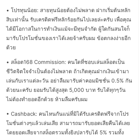
• โปรทุนน้อย: สายทุนน้อยต้องไม่พลาด ฝากเริ่มต้นหลัก
สิบเท่านั้น รับเครดิตฟรีหลักร้อยกันไปเลยล่ะครับ เพื่อคุณ
ได้มีโอกาสในการทำเงินแม้จะมีทุนจำกัด ผู้ใดกันสนใจก็
มารับโปรโมชั่นของเราได้เลยจ้าครับผม ข้อตกลงง่ายอีก
ด้วย
• สล็อต168 Commission: คนใดที่ชอบเล่นสล็อตเป็น
ชีวิตจิตใจจำเป็นต้องไม่พลาด ถ้าเกิดคุณฝากเงินเข้ามา
เล่นกับเราแต่ละวัน อย่าลืมมารับค่าคอมมิชชั่น 0.5% กัน
ด้วยนะครับ ยอมรับได้สูงสุด 5,000 บาท รับได้ทุกๆวัน
ไม่ต้องทำยอดอีกด้วย ห้ามลืมครับผม
• Cashback: คนไหนกันแน่ที่มิได้รับเครดิตฟรีจากโปร
โมชั่นต่างๆแล้วเล่นเสีย สามารถมารับยอดเสียคืนได้เลย
โดยยอดเสียจากสล็อตรวมทั้งยิงปลารับได้ 5% รวมทั้ง