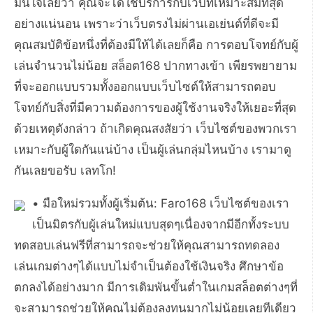
มั่นใจเลยว่า คุณจะได้ใช้บริการกับเว็บที่เหมาะสมที่สุด
อย่างแน่นอน เพราะว่าเว็บตรงไม่ผ่านเอเย่นต์ที่ดีจะมี
คุณสมบัติข้อหนึ่งที่ต้องมีให้ได้เลยก็คือ การตอบโจทย์กับผู้
เล่นจำนวนไม่น้อย สล็อต168 ปากทางเข้า เพียรพยายาม
ที่จะออกแบบรวมทั้งออกแบบเว็บไซต์ให้สามารถตอบ
โจทย์กับสิ่งที่มีความต้องการของผู้ใช้งานจริงให้เยอะที่สุด
ด้วยเหตุดังกล่าว ถ้าเกิดคุณสงสัยว่า เว็บไซต์ของพวกเรา
เหมาะกับผู้ใดกันแน่บ้าง เป็นผู้เล่นกลุ่มไหนบ้าง เรามาดู
กันเลยขอรับ เลทโก!
• มือใหม่รวมทั้งผู้เริ่มต้น: Faro168 เว็บไซต์ของเรา
เป็นมิตรกับผู้เล่นใหม่แบบสุดๆเนื่องจากมีอีกทั้งระบบ
ทดสอบเล่นฟรีที่สามารถจะช่วยให้คุณสามารถทดลอง
เล่นเกมต่างๆได้แบบไม่จำเป็นต้องใช้เงินจริง ศึกษาข้อ
ตกลงได้อย่างมาก มีการเดิมพันขั้นต่ำในเกมสล็อตต่างๆที่
จะสามารถช่วยให้คุณไม่ต้องลงทุนมากไม่น้อยเลยทีเดียว