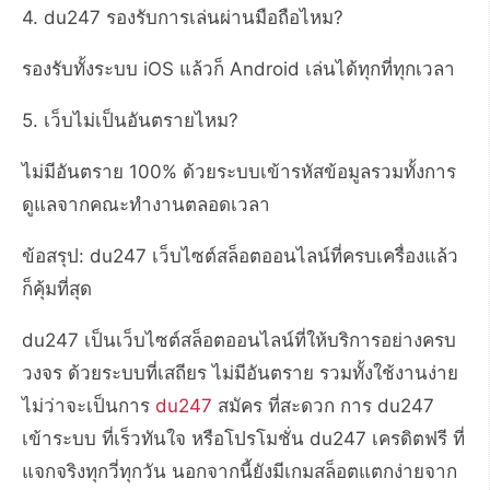
4. du247 รองรับการเล่นผ่านมือถือไหม?
รองรับทั้งระบบ iOS แล้วก็ Android เล่นได้ทุกที่ทุกเวลา
5. เว็บไม่เป็นอันตรายไหม?
ไม่มีอันตราย 100% ด้วยระบบเข้ารหัสข้อมูลรวมทั้งการ
ดูแลจากคณะทำงานตลอดเวลา
ข้อสรุป: du247 เว็บไซต์สล็อตออนไลน์ที่ครบเครื่องแล้ว
ก็คุ้มที่สุด
du247 เป็นเว็บไซต์สล็อตออนไลน์ที่ให้บริการอย่างครบ
วงจร ด้วยระบบที่เสถียร ไม่มีอันตราย รวมทั้งใช้งานง่าย
ไม่ว่าจะเป็นการ
du247
สมัคร ที่สะดวก การ du247
เข้าระบบ ที่เร็วทันใจ หรือโปรโมชั่น du247 เครดิตฟรี ที่
แจกจริงทุกวี่ทุกวัน นอกจากนี้ยังมีเกมสล็อตแตกง่ายจาก