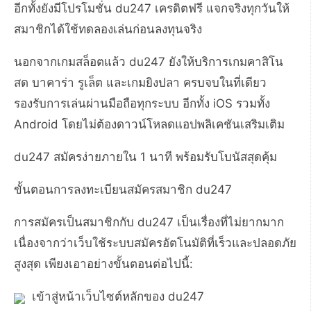
อีกทั้งยังมีโปรโมชั่น du247 เครดิตฟรี แจกจริงทุกวันให้
สมาชิกได้ใช้ทดลองเล่นก่อนลงทุนจริง
นอกจากเกมสล็อตแล้ว du247 ยังให้บริการเกมคาสิโน
สด บาคาร่า รูเล็ต และเกมยิงปลา ครบจบในที่เดียว
รองรับการเล่นผ่านมือถือทุกระบบ อีกทั้ง iOS รวมทั้ง
Android โดยไม่ต้องดาวน์โหลดแอปพลิเคชันเสริมเติม
du247 สมัครง่ายภายใน 1 นาที พร้อมรับโบนัสสุดคุ้ม
ขั้นตอนการลงทะเบียนสมัครสมาชิก du247
การสมัครเป็นสมาชิกกับ du247 เป็นเรื่องที่ไม่ยากมาก
เนื่องจากว่าเว็บใช้ระบบสมัครอัตโนมัติที่เร็วและปลอดภัย
สูงสุด เพียงเอาอย่างขั้นตอนต่อไปนี้:
เข้าสู่หน้าเว็บไซต์หลักของ du247