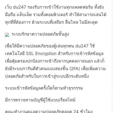
เว็บ du247 รองรับการเข้าใช้งานทุกแพลตฟอร์ม ทั้งยัง
มือถือ แท็บเล็ต รวมทั้งคอมพิวเตอร์ ทำให้สามารถเล่นได้
ทุกที่ที่ต้องการ ด้วยระบบที่เสถียร ลื่นไหล ไม่มีสะดุด
ระบบรักษาความปลอดภัยขั้นสูง
เพื่อให้มีความปลอดภัยของผู้เล่นทุกคน du247 ใช้
เทคโนโลยี SSL Encryption สำหรับการเข้ารหัสข้อมูล
เพื่อคุ้มครองปกป้องการเข้าถึงจากบุคคลภายนอก แล้วก็
ยังมีระบบการันตีตัวตนแบบสองชั้น (2FA) เพื่อเพิ่มความ
ปลอดภัยสำหรับในการเข้าสู่ระบบอีกระดับหนึ่ง
ระบบเข้ารหัสข้อมูลครั้งใดก็ตามทำธุรกรรม
มีการตรวจทานบัญชีผู้ใช้แบบเรียลไทม์
คณะทำงานดูแลความปลอดภัยตลอด 24 ชั่วโมง