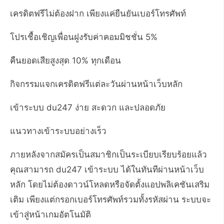
เครดิตฟรีไม่ต้องฝาก เพียงแค่ยืนยันเบอร์โทรศัพท์
โปรเชื้อเชิญเพื่อนฝูงรับค่าคอมมิชชั่น 5%
คืนยอดเสียสูงสุด 10% ทุกเดือน
กิจกรรมแจกเครดิตฟรีแต่ละวันผ่านหน้าเว็บหลัก
เข้าระบบ du247 ง่าย สะดวก และปลอดภัย
แนวทางเข้าระบบอย่างเร็ว
ภายหลังจากสมัครเป็นสมาชิกเป็นระเบียบเรียบร้อยแล้ว
คุณสามารถ du247 เข้าระบบ ได้ในทันทีผ่านหน้าเว็บ
หลัก โดยไม่ต้องดาวน์โหลดหรือจัดตั้งแอปพลิเคชันเสริม
เติม เพียงแต่กรอกเบอร์โทรศัพท์รวมทั้งรหัสผ่าน ระบบจะ
เข้าสู่หน้าเกมอัตโนมัติ