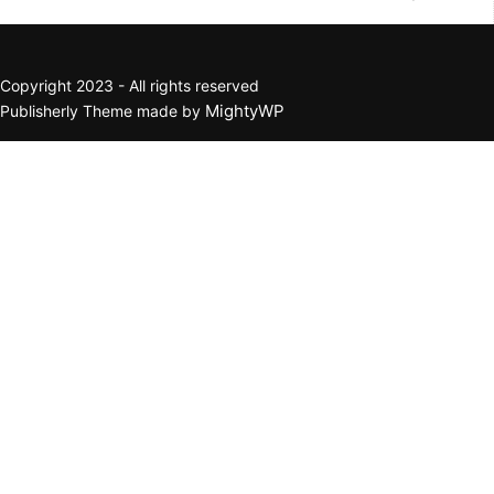
Copyright 2023 - All rights reserved
MightyWP
Publisherly Theme made by