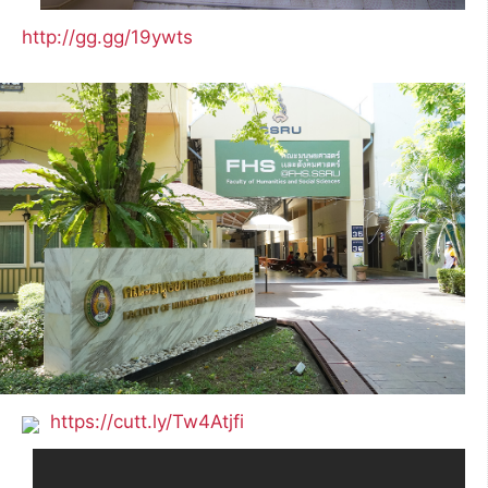
http://gg.gg/19ywts
https://cutt.ly/Tw4Atjfi