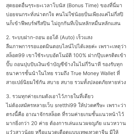
สุดยอดอื่นๆระยะเวลาโบนัส (Bonus Time) ของที่นี่มา
บ่อยจนกระทั่งน่าตกใจ คนไม่ใช่น้อยปั่นเพียงแค่ไม่กี่สปิ
นก็เข้าฟีพบร์ฟรีสปิน ไม่ถูกกันทีเป็นหลักหมื่นหลักแสน
2. ระบบฝาก-ถอน ออโต้ (Auto) เร็วแสง
ลืมภาพการรอแอดมินตอบไลน์ไปได้เลยค่ะ เพราะเหตุว่า
สล็อต99 เขาใช้ระบบอัตโนมัติ 100% ฝากปุ๊บเครดิตเข้า
ปั๊บ ถอนปุบปับเงินเข้าบัญชีข้างในไม่กี่วินาที รองรับทุก
ธนาคารชั้นนำในไทย รวมถึง True Money Wallet ที่
สายเปย์นิยมใช้กัน สบาย สบาย รวมทั้งปลอดภัยหายห่วง
3. รวมทุกค่ายเกมดังเอาไว้ภายในที่เดียว
ไม่ต้องสมัครหลายเว็บ sretthi99 ให้ปวดศรีษะ เพราะว่า
ตรงนี้คือ อาณาจักรสล็อต ที่รวมค่ายเกมชั้นแนวหน้าไว้
มากยิ่งกว่า 20 ค่าย ต้องการเล่นแนวผจญภัย แนวหวาน
แว๋วสาวน้อย หรือแนวดุเดือดแบบเทพเทวดาจีน มีให้