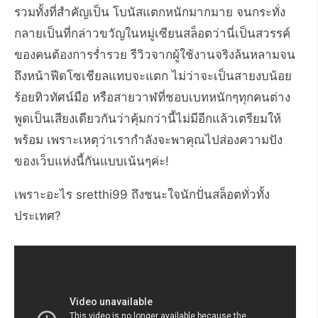
รวมทั้งที่สำคัญเป็น โบนัสแตกหนักมากมาย จนกระทั่ง
กลายเป็นที่กล่าวขวัญในหมู่เซียนสล็อตว่านี่เป็นสวรรค์
ของคนต้องการร่ำรวย รีวิวจากผู้ใช้งานจริงล้นหลามจน
ถึงหน้าฟีดโซเชียลแทบจะแตก ไม่ว่าจะเป็นสายงบน้อย
ร้อยทิวทัศน์มือ หรือสายวาฬที่ชอบเบทหนักๆทุกคนต่าง
พูดเป็นเสียงเดียวกันว่าคุ้มกว่านี้ไม่มีอีกแล้วเตรียมให้
พร้อม เพราะเหตุว่าเรากำลังจะพาคุณไปส่องความปัง
ของเว็บแห่งนี้กันแบบเน้นๆค่ะ!
เพราะอะไร sretthi99 ถึงชนะใจนักปั่นสล็อตทั่วทั้ง
ประเทศ?