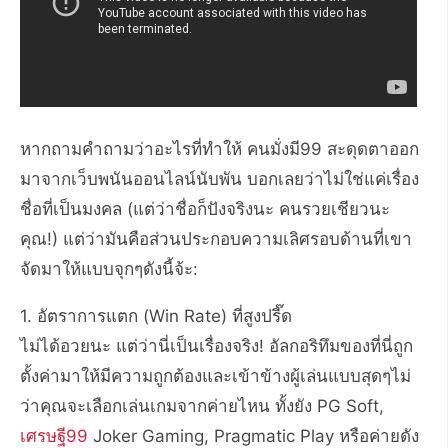
หากถามคำถามว่าอะไรที่ทำให้ คนมั่งมี99 สะดุดตาออก
มาจากเว็บพนันออนไลน์นับพัน บอกเลยว่าไม่ใช่แค่เรื่อง
ชื่อที่เป็นมงคล (แต่ว่าชื่อก็ปังจริงนะ คนรวยเชียวนะ
คุณ!) แต่ว่ามันคือส่วนประกอบความเลิศรอบด้านที่เขา
จัดมาให้แบบจุกๆดังนี้จ้ะ:
1. อัตราการแตก (Win Rate) ที่สูงปรี๊ด
ไม่ได้อวยนะ แต่ว่านี่เป็นเรื่องจริง! อัลกอริทึมของที่นี่ถูก
ตั้งค่ามาให้มีความถูกต้องและเข้าข้างผู้เล่นแบบสุดๆไม่
ว่าคุณจะเลือกเล่นเกมจากค่ายไหน ทั้งยัง PG Soft,
เศรษฐี99
Joker Gaming, Pragmatic Play หรือค่ายดัง