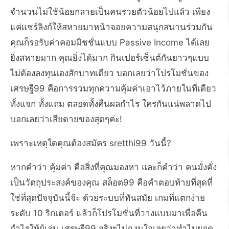
จำนวนไม่ใช้น้อยกลายเป็นคนรวยตัวน้อยไปแล้ว เพียง
แค่แชร์ลิงก์ให้สหายมาหน้าจอยความสนุกสนานร่วมกัน
คุณก็รอรับค่าคอมมิชชั่นแบบ Passive Income ได้เลย
ยิ่งสหายมาก คุณยิ่งได้มาก กินเปอร์เซ็นต์กันยาวๆแบบ
ไม่ต้องลงทุนเองสักบาทเดียว บอกเลยว่าโปรโมชั่นของ
เศรษฐี99 คือการรวมทุกความคุ้มค่าเอาไว้ภายในที่เดียว
ทั้งแจก ทั้งแถม ตลอดทั้งคืนผลกำไร ใครกันแน่พลาดไป
บอกเลยว่าเสียดายของสุดๆค่ะ!
เพราะเหตุใดคุณต้องสมัคร sretthi99 วันนี้?
หากคำว่า คุ้มค่า คือสิ่งที่คุณมองหา และก็คำว่า คนมั่งคั่ง
เป็นวัตถุประสงค์ของคุณ สล็อต99 คือคำตอบท้ายที่สุดที่
ใช่ที่สุดปัจจุบันนี้จ้ะ ด้วยระบบที่ทันสมัย เกมที่แตกง่าย
ระดับ 10 ริกเตอร์ แล้วก็โปรโมชั่นที่วางแบบมาเพื่อคืน
กำไรให้ผู้เล่น เศรษฐี99 จริงๆไม่ฉงนใจเลยว่าทำไมยอด