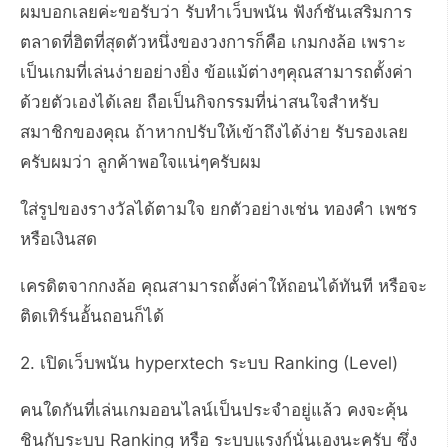
ผมบอกเลยค่ะขอรับว่า รับทำเว็บพนัน ฟังก์ชันเสริมการ
ตลาดที่ฮิตที่สุดตัวหนึ่งของวงการก็คือ เกมกงล้อ เพราะ
เป็นเกมที่เล่นง่ายอย่างยิ่ง ข้อแม้ต่างๆคุณสามารถตั้งค่า
ด้วยตัวเองได้เลย ถือเป็นกิจกรรมที่น่าสนใจสำหรับ
สมาชิกของคุณ ถ้าหากปรับให้เข้าถึงได้ง่าย รับรองเลย
ครับผมว่า ลูกค้าพอใจแน่ๆครับผม
ใส่รูปของรางวัลได้ตามใจ ยกตัวอย่างเช่น ทองคำ เพชร
หรือเงินสด
เครดิตจากกงล้อ คุณสามารถตั้งค่าให้ถอนได้ทันที หรือจะ
ติดเทิร์นอั้นถอนก็ได้
2. เปิดเว็บพนัน hyperxtech ระบบ Ranking (Level)
คนใดกันที่เล่นเกมออนไลน์เป็นประจำอยู่แล้ว คงจะคุ้น
ชินกับระบบ Ranking หรือ ระบบแรงก์นั่นเองนะครับ ซึ่ง