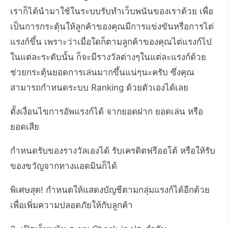
เราก็ได้นำมาใช้ในระบบรับทำเว็บพนันของเราด้วย เพื่อ
เป็นการกระตุ้นให้ลูกค้าของคุณมีการแข่งขันหรือการไต่
แรงก์ขึ้น เพราะว่าเมื่อใดก็ตามลูกค้าของคุณไต่แรงก์ไป
ในแต่ละระดับนั้น ก็จะมีรางวัลต่างๆในแต่ละแรงก์ด้วย
ช่วยกระตุ้นยอดการเล่นมากขึ้นแน่ๆนะครับ ซึ่งคุณ
สามารถกำหนดระบบ Ranking ด้วยตัวเองได้เลย
ตั้งเงื่อนไขการอัพแรงก์ได้ จากยอดฝาก ยอดเล่น หรือ
ยอดเสีย
กำหนดรับของรางวัลเองได้ รับเครดิตฟรีออโต้ หรือให้รับ
ของขวัญจากทางแอดมินก็ได้
พิเศษสุด! กำหนดให้แสดงบัญชีตามกลุ่มแรงก์ได้อีกด้วย
เพื่อเพิ่มความปลอดภัยให้กับลูกค้า