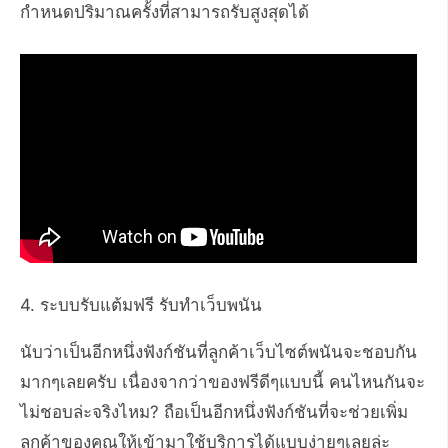
กำหนดปริมาณครั้งที่สามารถรับสูงสุดได้
4. ระบบรับแต้มฟรี รับทำเว็บพนัน
นับว่าเป็นอีกหนึ่งฟังก์ชันที่ลูกค้าเว็บไซต์พนันจะชอบกัน
มากๆเลยครับ เนื่องจากว่าของฟรีดีๆแบบนี้ คนไหนกันจะ
ไม่ชอบล่ะจริงไหม? ถือเป็นอีกหนึ่งฟังก์ชันที่จะช่วยเพิ่ม
ลูกค้าของคุณให้เข้ามาใช้บริการได้แบบง่ายๆเลยล่ะ