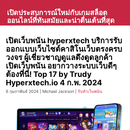
Skip
to
เปิดประสบการณ์ใหม่กับเกมสล็อต
content
ออนไลน์ที่ทันสมัยและน่าตื่นเต้นที่สุด
เปิดเว็บพนัน hyperxtech บริการรับ
ออกแบบเว็บไซต์คาสิโนเว็บตรงครบ
วงจร ผู้เชี่ยวชาญดูแลดึงดูดลูกค้า
เปิดเว็บพนัน อยากวางระบบเว็บดีๆ
ต้องที่นี่! Top 17 by Trudy
Hyperxtech.io 4 ก.พ. 2024
6 กุมภาพันธ์ 2024 | Michael Jackson |
รับทำเว็บพนัน