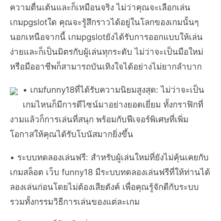
ความตื่นเต้นและก็เหมือนจริง ไม่ว่าคุณจะเลือกเล่น
เกมpgslotใด คุณจะรู้สึกราวได้อยู่ในโลกของเกมนั้นๆ
นอกเหนือจากนี้ เกมpgslotยังได้รับการออกแบบให้เล่น
ง่ายและก็เป็นมิตรกับผู้เล่นทุกระดับ ไม่ว่าจะเป็นมือใหม่
หรือมืออาชีพก็สามารถบันเทิงใจได้อย่างไม่ยากลำบาก
• เกมfunny18ที่ได้รับความนิยมสูงสุด: ไม่ว่าจะเป็น
เกมไหนก็มีการดีไซน์มาอย่างยอดเยี่ยม ทั้งกราฟิกที่
งามแล้วก็การเล่นที่สนุก พร้อมกับฟีเจอร์พิเศษที่เพิ่ม
โอกาสให้คุณได้รับโบนัสมากยิ่งขึ้น
• ระบบทดลองเล่นฟรี: สำหรับผู้เล่นใหม่ที่ยังไม่คุ้นเคยกับ
เกมสล็อต เว็บ funny18 มีระบบทดลองเล่นฟรีที่ให้ท่านได้
ลองเล่นก่อนโดยไม่ต้องเสียตังค์ เพื่อคุณรู้จักดีกับระบบ
รวมทั้งกรรมวิธีการเล่นของแต่ละเกม