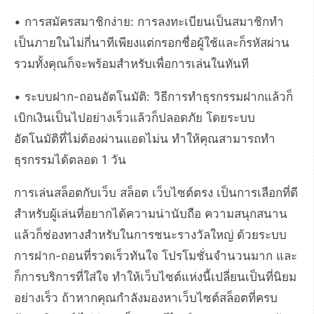
• การสมัครสมาชิกง่าย: การลงทะเบียนเป็นสมาชิกทำ
เป็นภายในไม่กี่นาทีเพียงแต่กรอกชื่อผู้ใช้และก็รหัสผ่าน
รวมทั้งคุณก็จะพร้อมสำหรับเพื่อการเล่นในทันที
• ระบบฝาก-ถอนอัตโนมัติ: วิธีการทำธุรกรรมฝากแล้วก็
เบิกเงินเป็นไปอย่างเร็วแล้วก็ปลอดภัย โดยระบบ
อัตโนมัติที่ไม่ต้องผ่านแอดไม่น ทำให้คุณสามารถทำ
ธุรกรรมได้ตลอด 1 วัน
การเล่นสล็อตกับเว็บ สล็อต เว็บไซต์ตรง เป็นการเลือกที่ดี
สำหรับผู้เล่นที่อยากได้ความน่านับถือ ความสนุกสนาน
แล้วก็ช่องทางสำหรับในการชนะรางวัลใหญ่ ด้วยระบบ
การฝาก-ถอนที่รวดเร็วทันใจ โปรโมชั่นจำนวนมาก และ
ก็การบริการที่ใส่ใจ ทำให้เว็บไซต์แห่งนี้เปลี่ยนเป็นที่นิยม
อย่างเร็ว ถ้าหากคุณกำลังมองหาเว็บไซต์สล็อตที่ครบ