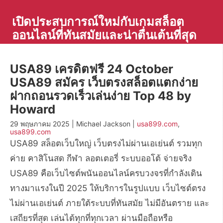
Skip
to
เปิดประสบการณ์ใหม่กับเกมสล็อต
content
ออนไลน์ที่ทันสมัยและน่าตื่นเต้นที่สุด
USA89 เครดิตฟรี 24 October
USA89 สมัคร เว็บตรงสล็อตแตกง่าย
ฝากถอนรวดเร็วเล่นง่าย Top 48 by
Howard
29 พฤษภาคม 2025 | Michael Jackson |
usa899.com
,
usa899.com
USA89 สล็อตเว็บใหญ่ เว็บตรงไม่ผ่านเอเย่นต์ รวมทุก
ค่าย คาสิโนสด กีฬา ลอตเตอรี่ ระบบออโต้ จ่ายจริง
USA89 คือเว็บไซต์พนันออนไลน์ครบวงจรที่กำลังเดิน
ทางมาแรงในปี 2025 ให้บริการในรูปแบบ เว็บไซต์ตรง
ไม่ผ่านเอเย่นต์ ภายใต้ระบบที่ทันสมัย ไม่มีอันตราย และ
เสถียรที่สุด เล่นได้ทุกที่ทุกเวลา ผ่านมือถือหรือ