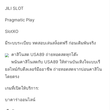
JILI SLOT
Pragmatic Play
SlotXO
มีระบบระเบียบ ทดสอบเล่นสล็อตฟรี ก่อนเดิมพันจริง
คาสิโนสด USA89 ถ่ายทอดสดทุกโต๊ะ
พนันคาสิโนสดกับ USA89 ให้ท่านบันเทิงใจแบบเรี
ยลไทม์กับดีลเลอร์มืออาชีพ ถ่ายทอดสดจากบ่อนคาสิโน
โดยตรง
เกมที่เปิดให้บริการ:
บาคาร่าออนไลน์