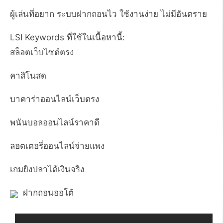
ผู้เล่นที่อยาก ระบบฝากถอนไว ใช้งานง่าย ไม่มีอันตราย
LSI Keywords ที่ใช้ในเนื้อหานี้:
สล็อตเว็บไซต์ตรง
คาสิโนสด
บาคาร่าออนไลน์เว็บตรง
พนันบอลออนไลน์ราคาดี
ลอตเตอรี่ออนไลน์จ่ายแพง
เกมยิงปลาได้เงินจริง
ฝากถอนออโต้