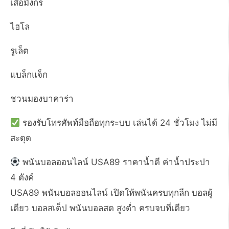
เสือมังกร
ไฮโล
รูเล็ต
แบล็กแจ็ก
ชวนมองบาคาร่า
รองรับโทรศัพท์มือถือทุกระบบ เล่นได้ 24 ชั่วโมง ไม่มี
สะดุด
พนันบอลออนไลน์ USA89 ราคาน้ำดี ค่าน้ำประปา
4 ตังค์
USA89 พนันบอลออนไลน์ เปิดให้พนันครบทุกลีก บอลผู้
เดียว บอลสเต็ป พนันบอลสด สูงต่ำ ครบจบที่เดียว