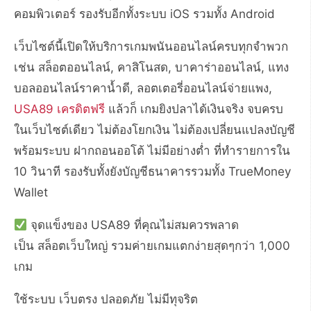
คอมพิวเตอร์ รองรับอีกทั้งระบบ iOS รวมทั้ง Android
เว็บไซต์นี้เปิดให้บริการเกมพนันออนไลน์ครบทุกจำพวก
เช่น สล็อตออนไลน์, คาสิโนสด, บาคาร่าออนไลน์, แทง
บอลออนไลน์ราคาน้ำดี, ลอตเตอรี่ออนไลน์จ่ายแพง,
USA89 เครดิตฟรี
แล้วก็ เกมยิงปลาได้เงินจริง จบครบ
ในเว็บไซต์เดียว ไม่ต้องโยกเงิน ไม่ต้องเปลี่ยนแปลงบัญชี
พร้อมระบบ ฝากถอนออโต้ ไม่มีอย่างต่ำ ที่ทำรายการใน
10 วินาที รองรับทั้งยังบัญชีธนาคารรวมทั้ง TrueMoney
Wallet
จุดแข็งของ USA89 ที่คุณไม่สมควรพลาด
เป็น สล็อตเว็บใหญ่ รวมค่ายเกมแตกง่ายสุดๆกว่า 1,000
เกม
ใช้ระบบ เว็บตรง ปลอดภัย ไม่มีทุจริต