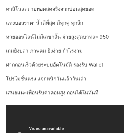
คาสิโนสดถ่ายทอดสดจริงจากบ่อนสุดยอด
แทงบอลราคาน้ำดีที่สุด มีทุกคู่ ทุกลีก
หวยออนไลน์ไม่มีเลขกลั้น จ่ายสูงสุดบาทละ 950
เกมยิงปลา ภาพคม ยิงง่าย กำไรงาม
ฝากถอนเร็วด้วยระบบอัตโนมัติ รองรับ Wallet
โปรโมชั่นแรง แจกหนักวันแล้ววันเล่า
เสนอแนะเพื่อนรับค่าคอมสูง ถอนได้ในทันที