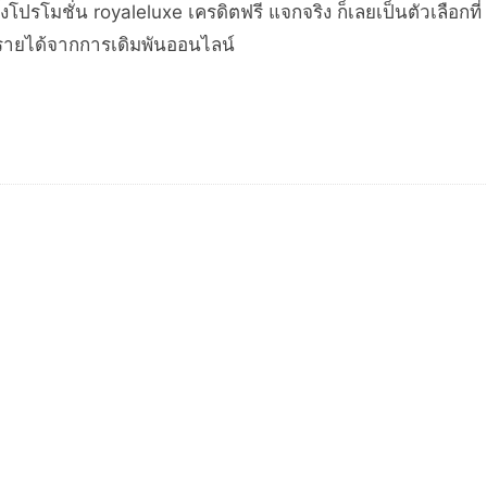
้งโปรโมชั่น royaleluxe เครดิตฟรี แจกจริง ก็เลยเป็นตัวเลือกที่
รายได้จากการเดิมพันออนไลน์