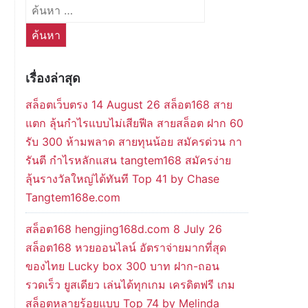
ค้นหา
สำหรับ:
เรื่องล่าสุด
สล็อตเว็บตรง 14 August 26 สล็อต168 สาย
แตก ลุ้นกำไรแบบไม่เสียฟีล สายสล็อต ฝาก 60
รับ 300 ห้ามพลาด สายทุนน้อย สมัครด่วน กา
รันตี กำไรหลักแสน tangtem168 สมัครง่าย
ลุ้นรางวัลใหญ่ได้ทันที Top 41 by Chase
Tangtem168e.com
สล็อต168 hengjing168d.com 8 July 26
สล็อต168 หวยออนไลน์ อัตราจ่ายมากที่สุด
ของไทย Lucky box 300 บาท ฝาก-ถอน
รวดเร็ว ยูสเดียว เล่นได้ทุกเกม เครดิตฟรี เกม
สล็อตหลายร้อยแบบ Top 74 by Melinda