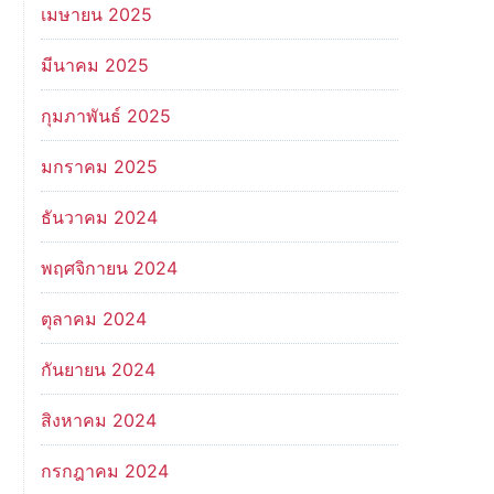
เมษายน 2025
มีนาคม 2025
กุมภาพันธ์ 2025
มกราคม 2025
ธันวาคม 2024
พฤศจิกายน 2024
ตุลาคม 2024
กันยายน 2024
สิงหาคม 2024
กรกฎาคม 2024