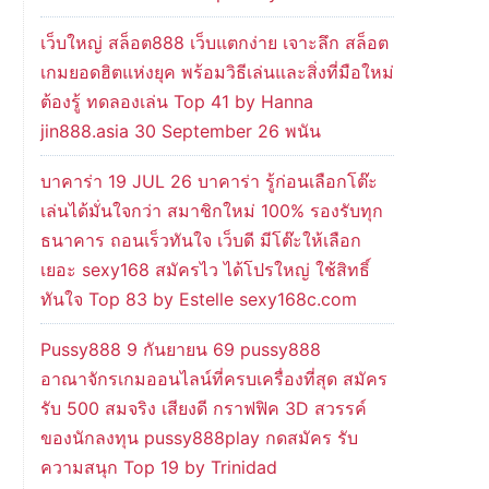
เว็บใหญ่ สล็อต888 เว็บแตกง่าย เจาะลึก สล็อต
เกมยอดฮิตแห่งยุค พร้อมวิธีเล่นและสิ่งที่มือใหม่
ต้องรู้ ทดลองเล่น Top 41 by Hanna
jin888.asia 30 September 26 พนัน
บาคาร่า 19 JUL 26 บาคาร่า รู้ก่อนเลือกโต๊ะ
เล่นได้มั่นใจกว่า สมาชิกใหม่ 100% รองรับทุก
ธนาคาร ถอนเร็วทันใจ เว็บดี มีโต๊ะให้เลือก
เยอะ sexy168 สมัครไว ได้โปรใหญ่ ใช้สิทธิ์
ทันใจ Top 83 by Estelle sexy168c.com
Pussy888 9 กันยายน 69 pussy888
อาณาจักรเกมออนไลน์ที่ครบเครื่องที่สุด สมัคร
รับ 500 สมจริง เสียงดี กราฟฟิค 3D สวรรค์
ของนักลงทุน pussy888play กดสมัคร รับ
ความสนุก Top 19 by Trinidad