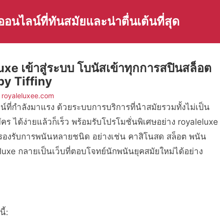
ไลน์ที่ทันสมัยและน่าตื่นเต้นที่สุด
xe เข้าสู่ระบบ โบนัสเข้าทุกการสปินสล็อต
by Tiffiny
,
royaleluxee.com
ี่กำลังมาแรง ด้วยระบบการบริการที่นำสมัยรวมทั้งไม่เป็น
ัคร ได้ง่ายแล้วก็เร็ว พร้อมรับโปรโมชั่นพิเศษอย่าง royaleluxe
งยังรองรับการพนันหลายชนิด อย่างเช่น คาสิโนสด สล็อต พนัน
luxe กลายเป็นเว็บที่ตอบโจทย์นักพนันยุคสมัยใหม่ได้อย่าง
ี้: