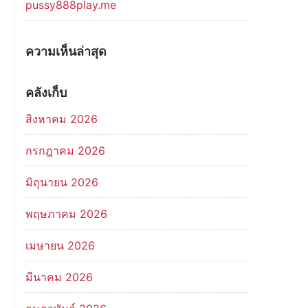
pussy888play.me
ความเห็นล่าสุด
คลังเก็บ
สิงหาคม 2026
กรกฎาคม 2026
มิถุนายน 2026
พฤษภาคม 2026
เมษายน 2026
มีนาคม 2026