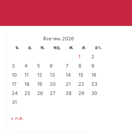
สิงหาคม 2026
จ.
อ.
พ.
พฤ.
ศ.
ส.
อา.
1
2
3
4
5
6
7
8
9
10
11
12
13
14
15
16
17
18
19
20
21
22
23
24
25
26
27
28
29
30
31
« ก.ค.