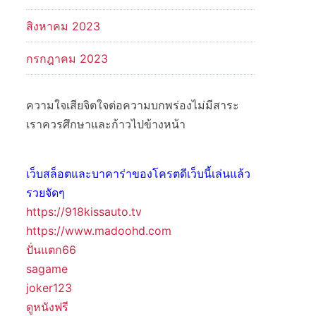
สิงหาคม 2023
กรกฎาคม 2023
ความใจเสียจิตใจต่อความบกพร่องไม่มีสาระ
เราควรศึกษาและก้าวไปข้างหน้า
เว็บสล็อตและบาคาร่าของโครตดีเว็บนี้เล่นแล้ว
รวยจัดๆ
https://918kissauto.tv
https://www.madoohd.com
ปั่นแตก66
sagame
joker123
ดูหนังฟรี