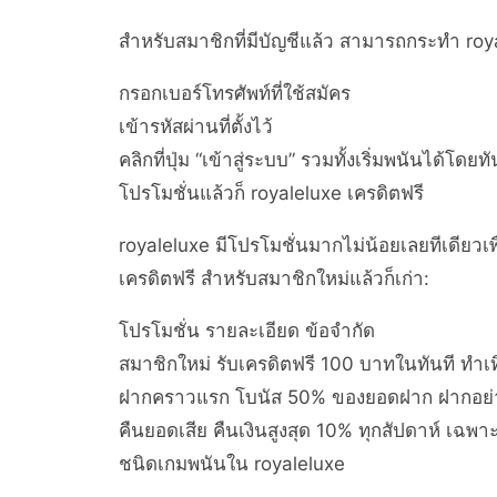
สำหรับสมาชิกที่มีบัญชีแล้ว สามารถกระทำ royal
กรอกเบอร์โทรศัพท์ที่ใช้สมัคร
เข้ารหัสผ่านที่ตั้งไว้
คลิกที่ปุ่ม “เข้าสู่ระบบ” รวมทั้งเริ่มพนันได้โดยทั
โปรโมชั่นแล้วก็ royaleluxe เครดิตฟรี
royaleluxe มีโปรโมชั่นมากไม่น้อยเลยทีเดียวเพื่
เครดิตฟรี สำหรับสมาชิกใหม่แล้วก็เก่า:
โปรโมชั่น รายละเอียด ข้อจำกัด
สมาชิกใหม่ รับเครดิตฟรี 100 บาทในทันที ทำเทิ
ฝากคราวแรก โบนัส 50% ของยอดฝาก ฝากอย่
คืนยอดเสีย คืนเงินสูงสุด 10% ทุกสัปดาห์ เฉพา
ชนิดเกมพนันใน royaleluxe