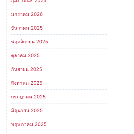
กุมภาพันธ์ 2026
มกราคม 2026
ธันวาคม 2025
พฤศจิกายน 2025
ตุลาคม 2025
กันยายน 2025
สิงหาคม 2025
กรกฎาคม 2025
มิถุนายน 2025
พฤษภาคม 2025