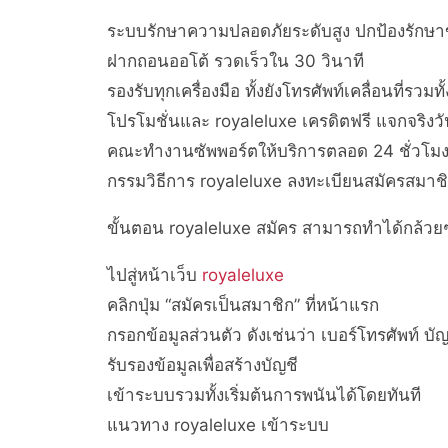
ระบบรักษาความปลอดภัยระดับสูง ปกป้องรักษาข้
ฝากถอนออโต้ รวดเร็วใน 30 วินาที
รองรับทุกเครื่องมือ ทั้งยังโทรศัพท์เคลื่อนที่รวมท
โปรโมชั่นและ royaleluxe เครดิตฟรี แจกจริงวั
คณะทำงานซัพพอร์ตให้บริการตลอด 24 ชั่วโม
กรรมวิธีการ royaleluxe ลงทะเบียนสมัครสมาช
ขั้นตอน royaleluxe สมัคร สามารถทำได้กล้วยๆด้
ไปสู่หน้าเว็บ
royaleluxe
คลิกปุ่ม “สมัครเป็นสมาชิก” ที่หน้าแรก
กรอกข้อมูลส่วนตัว ดังเช่นว่า เบอร์โทรศัพท์ 
รับรองข้อมูลเพื่อสร้างบัญชี
เข้าระบบรวมทั้งเริ่มต้นการพนันได้โดยทันที
แนวทาง royaleluxe เข้าระบบ