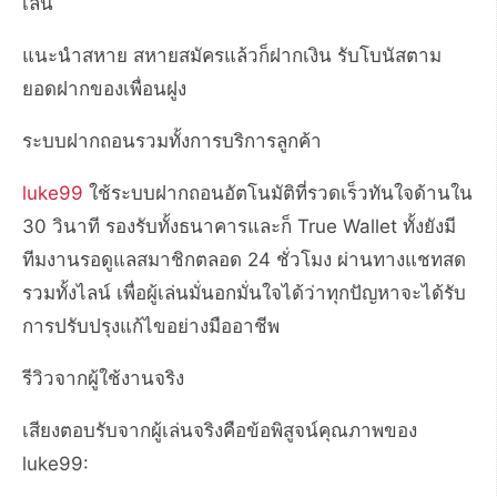
เล่น
แนะนำสหาย สหายสมัครแล้วก็ฝากเงิน รับโบนัสตาม
ยอดฝากของเพื่อนฝูง
ระบบฝากถอนรวมทั้งการบริการลูกค้า
luke99
ใช้ระบบฝากถอนอัตโนมัติที่รวดเร็วทันใจด้านใน
30 วินาที รองรับทั้งธนาคารและก็ True Wallet ทั้งยังมี
ทีมงานรอดูแลสมาชิกตลอด 24 ชั่วโมง ผ่านทางแชทสด
รวมทั้งไลน์ เพื่อผู้เล่นมั่นอกมั่นใจได้ว่าทุกปัญหาจะได้รับ
การปรับปรุงแก้ไขอย่างมืออาชีพ
รีวิวจากผู้ใช้งานจริง
เสียงตอบรับจากผู้เล่นจริงคือข้อพิสูจน์คุณภาพของ
luke99: