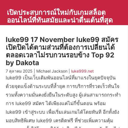
Skip
to
เปิดประสบการณ์ใหม่กับเกมสล็อต
content
ออนไลน์ที่ทันสมัยและน่าตื่นเต้นที่สุด
luke99 17 November luke99 สมัคร
เปิดปิดได้ตามส่วนที่ต้องการเปลี่ยนได้
ตลอดเวลาไม่รบกวนรอบข้าง Top 92
by Dakota
7 ตุลาคม 2025 | Michael Jackson |
luke999.net
luke99 เป็นเว็บเดิมพันออนไลน์ที่มาแรงในยุคปัจจุบัน
ด้วยจุดแข็งด้านระบบที่ล้ำยุค การบริการที่รวดเร็วทันใจ
รวมทั้งความมั่นคงยั่งยืนในระดับสูง ผู้เล่นสามารถกระทำ
การ luke99 สมัคร ได้เพียงแค่ไม่กี่ขั้นตอน พร้อม
luke99 เข้าสู่ระบบ เพื่อเริ่มเล่นเกมได้โดยทันที อีกทั้งยัง
มอบสิทธิพิเศษ luke99 เครดิตฟรี ที่ช่วยเพิ่มความคุ้ม