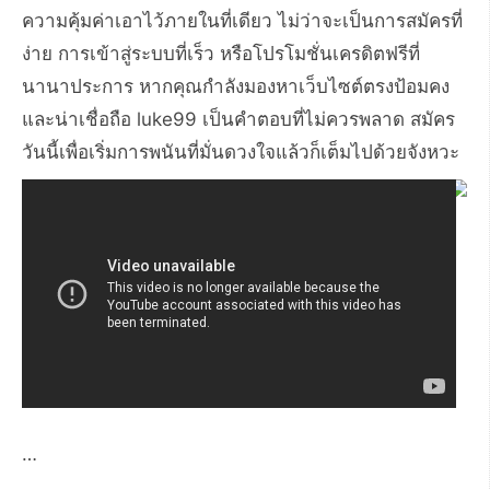
ความคุ้มค่าเอาไว้ภายในที่เดียว ไม่ว่าจะเป็นการสมัครที่
ง่าย การเข้าสู่ระบบที่เร็ว หรือโปรโมชั่นเครดิตฟรีที่
นานาประการ หากคุณกำลังมองหาเว็บไซต์ตรงป้อมคง
และน่าเชื่อถือ luke99 เป็นคำตอบที่ไม่ควรพลาด สมัคร
วันนี้เพื่อเริ่มการพนันที่มั่นดวงใจแล้วก็เต็มไปด้วยจังหวะ
…