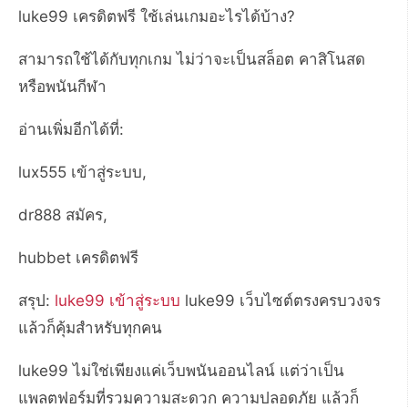
luke99 เครดิตฟรี ใช้เล่นเกมอะไรได้บ้าง?
สามารถใช้ได้กับทุกเกม ไม่ว่าจะเป็นสล็อต คาสิโนสด
หรือพนันกีฬา
อ่านเพิ่มอีกได้ที่:
lux555 เข้าสู่ระบบ,
dr888 สมัคร,
hubbet เครดิตฟรี
สรุป:
luke99 เข้าสู่ระบบ
luke99 เว็บไซต์ตรงครบวงจร
แล้วก็คุ้มสำหรับทุกคน
luke99 ไม่ใช่เพียงแค่เว็บพนันออนไลน์ แต่ว่าเป็น
แพลตฟอร์มที่รวมความสะดวก ความปลอดภัย แล้วก็