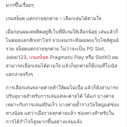
มากขึ้นเรื่อยๆ
เกมสล็อต แตกง่ายทุกค่าย – เลือกเล่นได้ตามใจ
เมื่อก่อนผมเคยติดอยู่ที่เว็บที่มีเกมให้เลือกน้อย เล่นแล้วก็
ไม่ค่อยแตกสักเท่าไหร่ จวบจนกระทั่งผมพบเว็บไซต์ศูนย์
รวม สล็อตแตกง่ายทุกค่าย ไม่ว่าจะเป็น PG Slot,
Joker123,
เกมสล็อต
Pragmatic Play หรือ SlotXO ผม
สามารถเลือกเล่นได้ตามใจ แล้วก็ทุกค่ายก็มีเกมที่โบนัส
แตกง่ายจริงๆ
การเลือกเล่นหลายค่ายทำให้ผมไม่เบื่อ แล้วก็ยังสามารถ
ปรับอุบายสำหรับการเล่นแต่ละค่ายได้ ได้แก่ บางค่าย
เหมาะกับการเล่นสปินเร็ว บางค่ายย้ำรางวัลใหญ่แต่ช่อง
ทางน้อย แต่ว่าเมื่อรวมทุกค่ายแล้ว ช่องทางสำหรับใน
การได้กำไรก็สูงมากขึ้นอย่างแจ่มแจ้ง