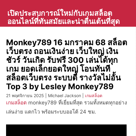
Skip
to
เปิดประสบการณ์ใหม่กับเกมสล็อต
content
ออนไลน์ที่ทันสมัยและน่าตื่นเต้นที่สุด
Monkey789 16 มกราคม 68 สล็อต
เว็บตรง ถอนเงินง่าย เว็บใหญ่ เงิน
ชัวร์ วันเกิด รับฟรี 300 เล่นได้ทุก
เกม ยอดเล็กยอดใหญ่ โอนทันที
สล็อตเว็บตรง ระบบดี รางวัลไม่อั้น
Top 3 by Lesley Monkey789
21 พฤศจิกายน 2025 | Michael Jackson |
เกมสล็อต
เกมสล็อต
monkey789 ที่เยี่ยมที่สุด รวมทั้งหมดทุกอย่าง
เล่นง่าย แตกไว พร้อมระบบออโต้ 24 ชม.