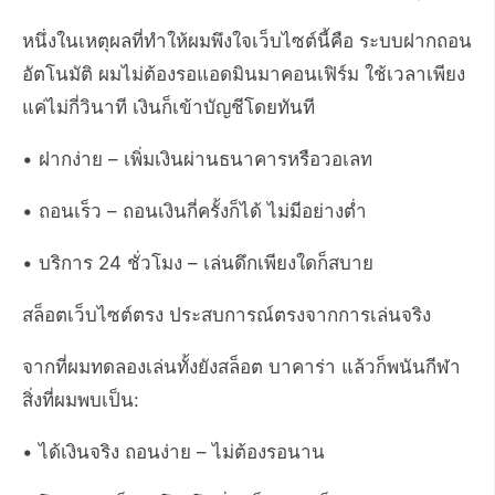
หนึ่งในเหตุผลที่ทำให้ผมพึงใจเว็บไซต์นี้คือ ระบบฝากถอน
อัตโนมัติ ผมไม่ต้องรอแอดมินมาคอนเฟิร์ม ใช้เวลาเพียง
แค่ไม่กี่วินาที เงินก็เข้าบัญชีโดยทันที
• ฝากง่าย – เพิ่มเงินผ่านธนาคารหรือวอเลท
• ถอนเร็ว – ถอนเงินกี่ครั้งก็ได้ ไม่มีอย่างต่ำ
• บริการ 24 ชั่วโมง – เล่นดึกเพียงใดก็สบาย
สล็อตเว็บไซต์ตรง ประสบการณ์ตรงจากการเล่นจริง
จากที่ผมทดลองเล่นทั้งยังสล็อต บาคาร่า แล้วก็พนันกีฬา
สิ่งที่ผมพบเป็น:
• ได้เงินจริง ถอนง่าย – ไม่ต้องรอนาน