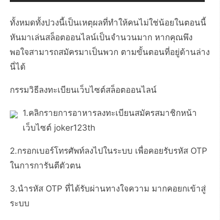
ทั้งหมดทั้งปวงนี้เป็นเหตุผลที่ทำให้คนไม่ใช่น้อยในตอนนี้
หันมาเล่นสล็อตออนไลน์เป็นจำนวนมาก หากคุณพึง
พอใจสามารถสมัครมาเป็นพวก ตามขั้นตอนที่อยู่ด้านล่าง
นี่ได้
กรรมวิธีลงทะเบียนเว็บไซต์สล็อตออนไลน์
1.คลิกรายการอาหารลงทะเบียนสมัครสมาชิกหน้า
เว็บไซต์ joker123th
2.กรอกเบอร์โทรศัพท์ลงไปในระบบ เพื่อคอยรับรหัส OTP
ในการการันตีตัวตน
3.นำรหัส OTP ที่ได้รับผ่านทางใจความ มากคอยกเข้าสู่
ระบบ