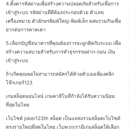
4.ตั้งค่ารหัสผ่านเพื่อสร้างความปลอดภัยสำหรับเพื่อการ
เข้าสู่ระบบ รหัสผ่านที่ดีต้องประกอบด้วย ตัวเลข
เครื่องหมาย ตัวอักษรพิมพ์ใหญ่-พิมพ์เล็ก ผสมรวมกันเพื่อ
ยากต่อการคาดเดา
5.เลือกบัญชีธนาคารที่คุณต้องการจะผูกติดกับระบบ เพื่อ
สร้างความสบายสำหรับการทำธุรกรรมฝาก-ถอน เงิน
เข้าสู่ระบบ
ถ้าเกิดคุณพอใจสามารถสมัครได้ด้วยตัวเองเพียงคลิก
โจ๊กเกอร์123
เกมสล็อตออนไลน์ เกมคาสิโนที่กำลังได้รับความนิยม
ที่สุดในไทย
เว็บไซต์ joker123th สล็อต เป็นแหล่งรวมสล็อตเว็บไซต์
ตรงรายใหญ่ที่สุดในไทย เว็บพวกเรามีเกมสล็อตให้เลือก