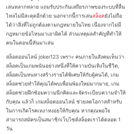
เล่นหลากหลาย แถมรับประกันเสถียรภาพของระบบที่ลื่น
ไหลไม่มีสะดุดอีกด้วย นอกจากนี้การเล่น
สล็อต
ยังไม่ถือ
ได้ว่าสิ่งที่ไม่ถูกต้องตามกฎหมายในไทย เนื่องจากไม่มี
กฎหมายข้อไหนมาเอาผิดได้ ส่วนเหตุผลสำคัญที่ทำให้
คนในตอนนี้หันมาเล่น
สล็อตออนไลน์ joker123 เพราะ คนภายในสังคมเห็นว่า
สล็อตเป็นเกมพนันอย่างหนึ่งที่ให้ความบันเทิงในชีวิต,
สล็อตเป็นหนทางสร้างรายได้พิเศษให้กับผู้คนได้, เกม
สล็อตช่วยทำให้คุณได้พบเพื่อนพ้องใหม่มากมาย, เกม
สล็อตช่วยฝึกซ้อมความนึกคิดและจัดระเบียบความจำให้
กับคุณ แล้วก็ เกมสล็อตออนไลน์ ช่วยลดโอกาสสำหรับ
ในการเกิดโรคเหงาหงอยให้กับคุณ หากคุณพอใจ
สามารถสมัครเป็นสมาชิกเว็บไซต์สล็อตเราได้ตลอด 1
วัน