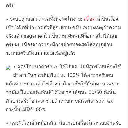
ครับ
• ระบบถูกล็อกผลรวมทั้งทุจริตได้ง่าย:
สล็อต
นี่เป็นเรื่อง
เข้าใจผิดที่น่าปวดหัวที่สุดเลยนะครับ เพราะเหตุว่าความ
จริงแล้ว sagame นั้นเป็นเกมเดิมพันที่ล็อกผลไม่ได้เลย
ครับผม เนื่องจากว่าจะมีการถ่ายทอดสดให้คุณดูผ่าน
ระบบสตรีมมิ่งแบบแจ่มแจ้งอยู่แล้ว
• สูตรโกง บาคาร่า AI ใช้ได้ผล: ไม่มีสูตรไหนที่จะใช้
สำหรับในการเดิมพันชนะ 100% ได้หรอกครับผม
แม้แต่การอ่านเค้าไพ่ที่เหล่ามืออาชีพใช้กันก็ตาม เพราะ
ว่ามันเป็นเกมเดิมพันที่ได้โอกาสแพ้ชนะ 50/50 ดังนั้น
มันบางครั้งก็อาจจะช่วยสำหรับการพินิจพิจารณา แม้
กระนั้นไม่ใช่ 100%
• แทงฝั่งไหนก็เหมือนกัน: ถือว่าเป็นเรื่องใหม่ๆเลยจ๊าครับ