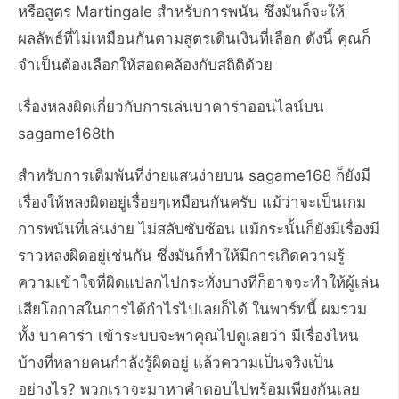
หรือสูตร Martingale สำหรับการพนัน ซึ่งมันก็จะให้
ผลลัพธ์ที่ไม่เหมือนกันตามสูตรเดินเงินที่เลือก ดังนี้ คุณก็
จำเป็นต้องเลือกให้สอดคล้องกับสถิติด้วย
เรื่องหลงผิดเกี่ยวกับการเล่นบาคาร่าออนไลน์บน
sagame168th
สำหรับการเดิมพันที่ง่ายแสนง่ายบน sagame168 ก็ยังมี
เรื่องให้หลงผิดอยู่เรื่อยๆเหมือนกันครับ แม้ว่าจะเป็นเกม
การพนันที่เล่นง่าย ไม่สลับซับซ้อน แม้กระนั้นก็ยังมีเรื่องมี
ราวหลงผิดอยู่เช่นกัน ซึ่งมันก็ทำให้มีการเกิดความรู้
ความเข้าใจที่ผิดแปลกไปกระทั่งบางทีก็อาจจะทำให้ผู้เล่น
เสียโอกาสในการได้กำไรไปเลยก็ได้ ในพาร์ทนี้ ผมรวม
ทั้ง บาคาร่า เข้าระบบจะพาคุณไปดูเลยว่า มีเรื่องไหน
บ้างที่หลายคนกำลังรู้ผิดอยู่ แล้วความเป็นจริงเป็น
อย่างไร? พวกเราจะมาหาคำตอบไปพร้อมเพียงกันเลย