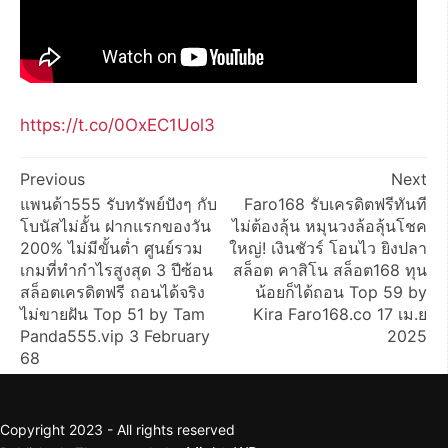
https://t.co/0OxEC1Uol3
แนะแนว
Previous
Next
แพนด้า555 รับทรัพย์ปังๆ กับ
Faro168 รับเครดิตฟรีทันที
เรื่อง
โบนัสไม่อั้น ฝากแรกของวัน
ไม่ต้องลุ้น หมุนวงล้อลุ้นโชค
200% ไม่มีขั้นต่ำ ศูนย์รวม
ใหญ่! เงินชัวร์ โอนไว ยิงปลา
เกมที่ทำกำไรสูงสุด 3 ปีซ้อน
สล็อต คาสิโน สล็อต168 ทุน
สล็อตเครดิตฟรี ถอนได้จริง
น้อยก็ได้ถอน Top 59 by
ไม่ขายฝัน Top 51 by Tam
Kira Faro168.co 17 เม.ย
Panda555.vip 3 February
2025
68
Copyright 2023 - All rights reserved