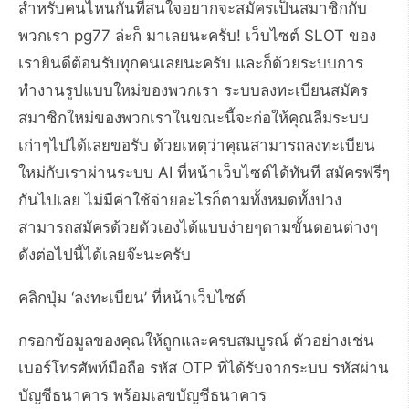
สำหรับคนไหนกันที่สนใจอยากจะสมัครเป็นสมาชิกกับ
พวกเรา pg77 ล่ะก็ มาเลยนะครับ! เว็บไซต์ SLOT ของ
เรายินดีต้อนรับทุกคนเลยนะครับ และก็ด้วยระบบการ
ทำงานรูปแบบใหม่ของพวกเรา ระบบลงทะเบียนสมัคร
สมาชิกใหม่ของพวกเราในขณะนี้จะก่อให้คุณลืมระบบ
เก่าๆไปได้เลยขอรับ ด้วยเหตุว่าคุณสามารถลงทะเบียน
ใหม่กับเราผ่านระบบ AI ที่หน้าเว็บไซต์ได้ทันที สมัครฟรีๆ
กันไปเลย ไม่มีค่าใช้จ่ายอะไรก็ตามทั้งหมดทั้งปวง
สามารถสมัครด้วยตัวเองได้แบบง่ายๆตามขั้นตอนต่างๆ
ดังต่อไปนี้ได้เลยจ๊ะนะครับ
คลิกปุ่ม ‘ลงทะเบียน’ ที่หน้าเว็บไซต์
กรอกข้อมูลของคุณให้ถูกและครบสมบูรณ์ ตัวอย่างเช่น
เบอร์โทรศัพท์มือถือ รหัส OTP ที่ได้รับจากระบบ รหัสผ่าน
บัญชีธนาคาร พร้อมเลขบัญชีธนาคาร