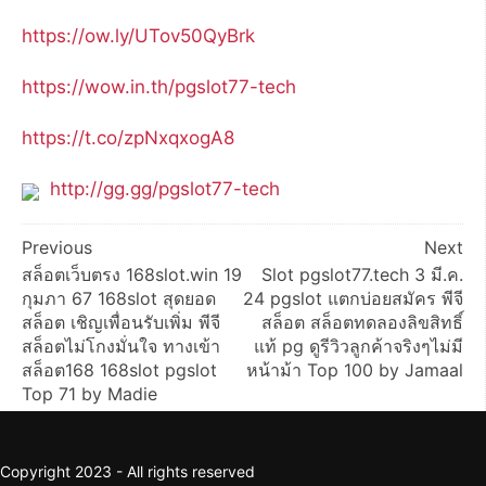
https://ow.ly/UTov50QyBrk
https://wow.in.th/pgslot77-tech
https://t.co/zpNxqxogA8
http://gg.gg/pgslot77-tech
แนะแนว
Previous
Next
สล็อตเว็บตรง 168slot.win 19
Slot pgslot77.tech 3 มี.ค.
เรื่อง
กุมภา 67 168slot สุดยอด
24 pgslot แตกบ่อยสมัคร พีจี
สล็อต เชิญเพื่อนรับเพิ่ม พีจี
สล็อต สล็อตทดลองลิขสิทธิ์
สล็อตไม่โกงมั่นใจ ทางเข้า
แท้ pg ดูรีวิวลูกค้าจริงๆไม่มี
สล็อต168 168slot pgslot
หน้าม้า Top 100 by Jamaal
Top 71 by Madie
Copyright 2023 - All rights reserved