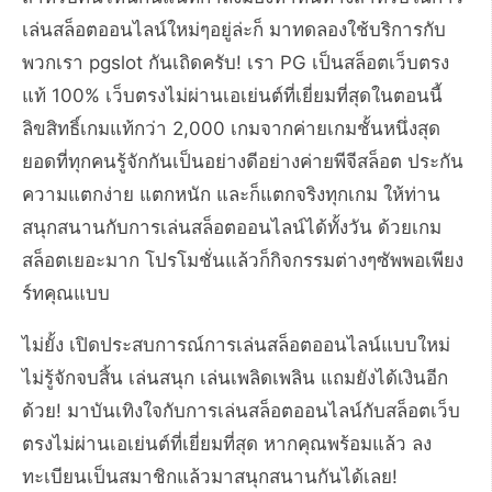
เล่นสล็อตออนไลน์ใหม่ๆอยู่ล่ะก็ มาทดลองใช้บริการกับ
พวกเรา pgslot กันเถิดครับ! เรา PG เป็นสล็อตเว็บตรง
แท้ 100% เว็บตรงไม่ผ่านเอเย่นต์ที่เยี่ยมที่สุดในตอนนี้
ลิขสิทธิ์เกมแท้กว่า 2,000 เกมจากค่ายเกมชั้นหนึ่งสุด
ยอดที่ทุกคนรู้จักกันเป็นอย่างดีอย่างค่ายพีจีสล็อต ประกัน
ความแตกง่าย แตกหนัก และก็แตกจริงทุกเกม ให้ท่าน
สนุกสนานกับการเล่นสล็อตออนไลน์ได้ทั้งวัน ด้วยเกม
สล็อตเยอะมาก โปรโมชั่นแล้วก็กิจกรรมต่างๆซัพพอเพียง
ร์ทคุณแบบ
ไม่ยั้ง เปิดประสบการณ์การเล่นสล็อตออนไลน์แบบใหม่
ไม่รู้จักจบสิ้น เล่นสนุก เล่นเพลิดเพลิน แถมยังได้เงินอีก
ด้วย! มาบันเทิงใจกับการเล่นสล็อตออนไลน์กับสล็อตเว็บ
ตรงไม่ผ่านเอเย่นต์ที่เยี่ยมที่สุด หากคุณพร้อมแล้ว ลง
ทะเบียนเป็นสมาชิกแล้วมาสนุกสนานกันได้เลย!