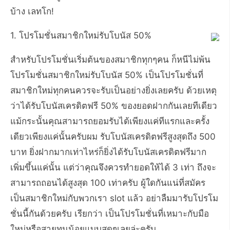
บ้าง เลทโก!
1. โปรโมชั่นสมาชิกใหม่รับโบนัส 50%
สำหรับโปรโมชั่นเริ่มต้นของสมาชิกทุกๆคน ก็หนีไม่พ้น
โปรโมชั่นสมาชิกใหม่รับโบนัส 50% เป็นโปรโมชั่นที่
สมาชิกใหม่ทุกคนควรจะรับเป็นอย่างยิ่งเลยครับ ด้วยเหตุ
ว่าได้รับโบนัสเครดิตฟรี 50% ของยอดฝากกันเลยทีเดียว
แม้กระนั้นคุณสามารถยอมรับได้เพียงแค่ทีแรกและครั้ง
เดียวเพียงแค่นั้นครับผม รับโบนัสเครดิตฟรีสูงสุดถึง 500
บาท ยิ่งฝากมากเท่าไหร่ก็ยิ่งได้รับโบนัสเครดิตฟรีมาก
เพิ่มขึ้นแค่นั้น แต่ว่าคุณจึงควรทำยอดให้ได้ 3 เท่า ถึงจะ
สามารถถอนได้สูงสุด 100 เท่าครับ ผู้ใดกันแน่ที่สมัคร
เป็นสมาชิกใหม่กับพวกเรา slot แล้ว อย่าลืมมารับโปรโม
ชั่นนี้กันด้วยครับ เรียกว่า เป็นโปรโมชั่นที่เหมาะกับมือ
ใหม่หรือสายทุนน้อยแบบสุดๆเลยล่ะครับ