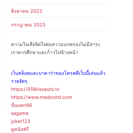
สิงหาคม 2023
กรกฎาคม 2023
ความใจเสียจิตใจต่อความบกพร่องไม่มีสาระ
เราควรศึกษาและก้าวไปข้างหน้า
เว็บสล็อตและบาคาร่าของโครตดีเว็บนี้เล่นแล้ว
รวยจัดๆ
t
ง
https://918kissauto.tv
ศ
https://www.madoohd.com
4
ปั่นแตก66
sagame
joker123
ดูหนังฟรี