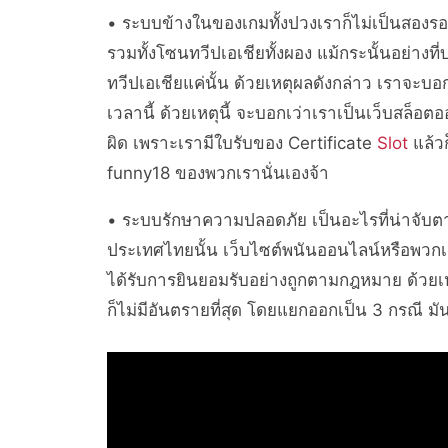
• ระบบข้างในของเกมทั้งปวงเราก็ไม่เป็นสองรอง
รวมทั้งโซนทวีปเอเชียทั้งผอง แม้กระนั้นอย่างที
ทวีปเอเชียแค่นั้น ด้วยเหตุผลดังกล่าว เราจะบ
เวลานี้ ด้วยเหตุนี้ จะบอกเว่าเราเป็นเว็บสล็อ
ผิด เพราะเรามีใบรับของ Certificate
Slot
แล้วก
funny18 ของพวกเรานั่นเองจ้า
• ระบบรักษาความปลอดภัย เป็นอะไรที่น่าจับตาท
ประเทศไทยนั้น เว็บไซต์พนันออนไลน์หรือพวกเว
ได้รับการยินยอมรับอย่างถูกตามกฎหมาย ด้วยเ
ก็ไม่มีอันตรายที่สุด โดยแยกออกเป็น 3 กรณี มัน