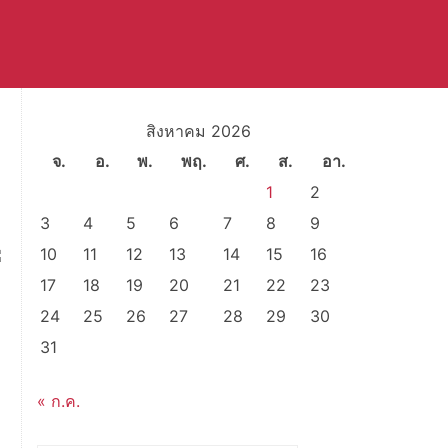
สิงหาคม 2026
จ.
อ.
พ.
พฤ.
ศ.
ส.
อา.
1
2
3
4
5
6
7
8
9
10
11
12
13
14
15
16
17
18
19
20
21
22
23
24
25
26
27
28
29
30
31
« ก.ค.