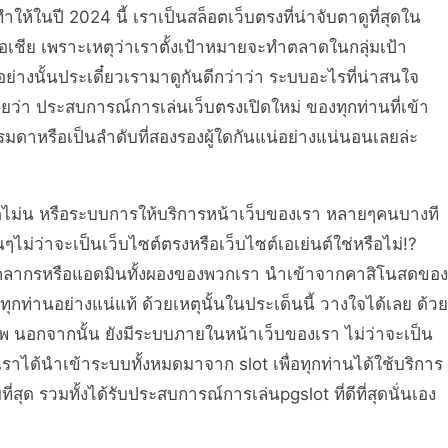
ให้ในปี 2024 นี้ เราเป็นสล็อตเว็บตรงที่น่าจับตาดูที่สุดใน
่าเอเชีย เพราะเหตุว่าเราตั้งเป้าหมายจะทำตลาดในกลุ่มเป้า
อย่างนั้นประเดี๋ยวเรามาดูกันดีกว่าว่า ระบบอะไรที่น่าสนใจ
ลยว่า ประสบการณ์การเล่นเว็บตรงเปิดใหม่ ของทุกท่านที่เข้า
มดาหรือเป็นลำดับที่สองรองผู้ใดกันแน่อย่างแน่นอนเลยล่ะ
ไม่น หรือระบบการให้บริการหน้าเว็บของเรา หลายๆคนบางที
ๆไม่ว่าจะเป็นเว็บไซต์ตรงหรือเว็บไซต์เอเย่นต์ใช่หรือไม่!?
่าบุคลากรหรือแอดมินทั้งผองของพวกเรา นำเข้าจากคาสิโนสดของ
าทุกท่านอย่างแน่แท้ ด้วยเหตุนั้นในประเด็นนี้ วางใจได้เลย ด้วย
ีพ นอกจากนั้น ยังมีระบบภายในหน้าเว็บของเรา ไม่ว่าจะเป็น
เราได้นำเข้าระบบทั้งหมดมาจาก slot เพื่อทุกท่านได้ใช้บริการ
สุด รวมทั้งได้รับประสบการณ์การเล่นpgslot ที่ดีที่สุดนั่นเอง