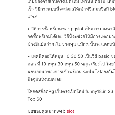
เกมของค่ายเว็บตรงเปิดใหม่ เท่านั้น ต่อไป ให้
เร็ว วิธีการแบบนี้จะส่งผลให้เข้าฟรีเกมหรือมี 
เสียง!
• วิธีการซื้อฟรีเกมของ pgslot เป็นการมองหาสัญ
กดซื้อฟรีเกมได้เลย วิธีนี้จะช่วยให้มีการแตกม
ข้างยืนยันว่าจะไม่ขาดทุน แม้กระนั้นจะแตกหนั
• เทคนิคออโต้หมุน 10 30 50 เป็นวิธี basic 
ตอน ที่ 10 หมุน 30 หมุน 50 หมุน เรียงไป โดยวิ
นอนอ่อนวของการเข้าฟรีเกม ฉะนั้น ไปลองกันได้
ปัจจุบันทั้งหมดเลย!
โหลดสล็อตPg เว็บตรงเปิดใหม่ funny18.in 26 
Top 60
ขอขอบคุณมากweb
slot