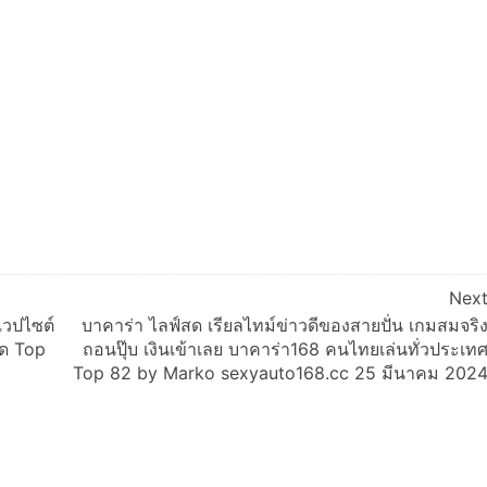
Nex
 เวปไซต์
บาคาร่า ไลฟ์สด เรียลไทม์ข่าวดีของสายปั่น เกมสมจริ
ุด Top
ถอนปุ๊บ เงินเข้าเลย บาคาร่า168 คนไทยเล่นทั่วประเท
Top 82 by Marko sexyauto168.cc 25 มีนาคม 202