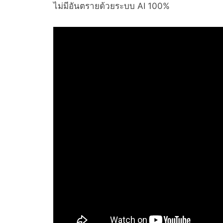
ไม่มีอันตรายด้วยระบบ AI 100%