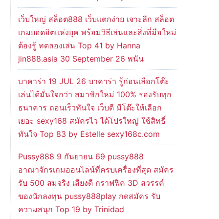
เว็บใหญ่ สล็อต888 เว็บแตกง่าย เจาะลึก สล็อต
เกมยอดฮิตแห่งยุค พร้อมวิธีเล่นและสิ่งที่มือใหม่
ต้องรู้ ทดลองเล่น Top 41 by Hanna
jin888.asia 30 September 26 พนัน
บาคาร่า 19 JUL 26 บาคาร่า รู้ก่อนเลือกโต๊ะ
เล่นได้มั่นใจกว่า สมาชิกใหม่ 100% รองรับทุก
ธนาคาร ถอนเร็วทันใจ เว็บดี มีโต๊ะให้เลือก
เยอะ sexy168 สมัครไว ได้โปรใหญ่ ใช้สิทธิ์
ทันใจ Top 83 by Estelle sexy168c.com
Pussy888 9 กันยายน 69 pussy888
อาณาจักรเกมออนไลน์ที่ครบเครื่องที่สุด สมัคร
รับ 500 สมจริง เสียงดี กราฟฟิค 3D สวรรค์
ของนักลงทุน pussy888play กดสมัคร รับ
ความสนุก Top 19 by Trinidad