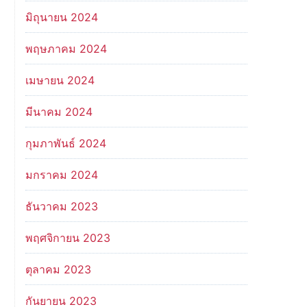
มิถุนายน 2024
พฤษภาคม 2024
เมษายน 2024
มีนาคม 2024
กุมภาพันธ์ 2024
มกราคม 2024
ธันวาคม 2023
พฤศจิกายน 2023
ตุลาคม 2023
กันยายน 2023