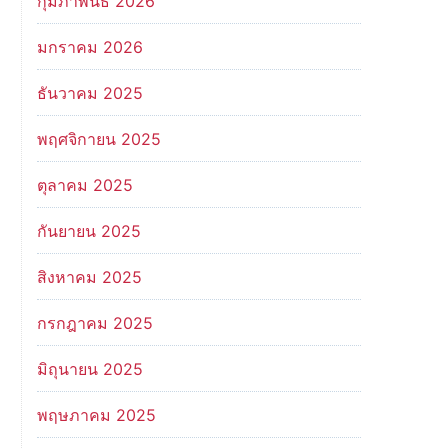
กุมภาพันธ์ 2026
มกราคม 2026
ธันวาคม 2025
พฤศจิกายน 2025
ตุลาคม 2025
กันยายน 2025
สิงหาคม 2025
กรกฎาคม 2025
มิถุนายน 2025
พฤษภาคม 2025