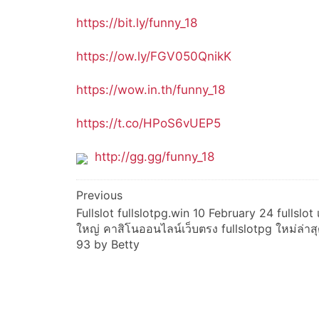
https://bit.ly/funny_18
https://ow.ly/FGV050QnikK
https://wow.in.th/funny_18
https://t.co/HPoS6vUEP5
http://gg.gg/funny_18
แนะแนว
Previous
Fullslot fullslotpg.win 10 February 24 fullslot
เรื่อง
ใหญ่ คาสิโนออนไลน์เว็บตรง fullslotpg ใหม่ล่าส
93 by Betty