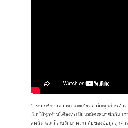
1. ระบบรักษาความปลอดภัยของข้อมูลส่วนตัวขอ
เปิดให้ทุกท่านได้ลงทะเบียนสมัครสมาชิกกัน เรา
แค่นั้น และก็เก็บรักษาความลับของข้อมูลลูกค้า