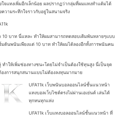
จแทงเพิ่มอีกเล็กน้อย ผลปรากฏว่ากลุ่มที่ผมแทงทำแต้มได้
ั้งความระทึกใจราวกับอยู่ในสนามจริง
A11k
่างต่ำ 10 บาท นี่แหละ ทำให้ผมสามารถทดสอบเดิมพันหลายๆแบบ
รเริ่มต้นพนันเพียงแต่ 10 บาท ทำให้ผมได้ลองอีกทั้งการพนันคน
ทำให้เพิ่มช่องทางชนะโดยไม่จำเป็นต้องใช้ทุนสูง นี่เป็นจุด
ู้ที่ต้องการสนุกสนานแบบไม่ต้องลงทุนมากมาย
UFA11k เว็บพนันบอลออนไลน์ชั้นแนวหน้า
แทงบอลเว็บไซต์ตรงไม่ผ่านเอเย่นต์ เล่นได้
ทุกหนทุกแห่ง
UFA11k เว็บแทงบอลออนไลน์ชั้นแนวหน้า ที่