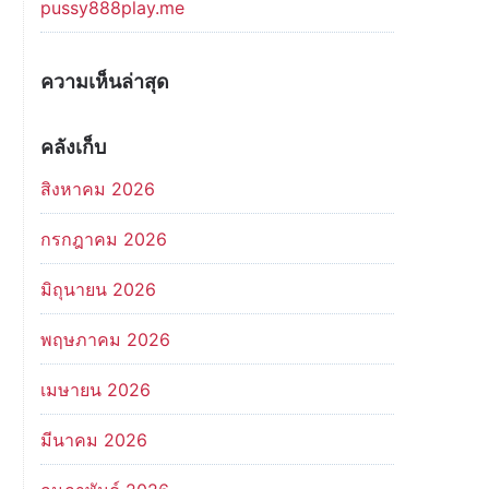
pussy888play.me
ความเห็นล่าสุด
คลังเก็บ
สิงหาคม 2026
กรกฎาคม 2026
มิถุนายน 2026
พฤษภาคม 2026
เมษายน 2026
มีนาคม 2026