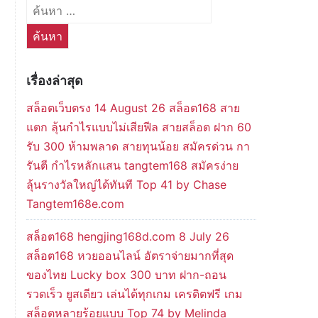
ค้นหา
สำหรับ:
เรื่องล่าสุด
สล็อตเว็บตรง 14 August 26 สล็อต168 สาย
แตก ลุ้นกำไรแบบไม่เสียฟีล สายสล็อต ฝาก 60
รับ 300 ห้ามพลาด สายทุนน้อย สมัครด่วน กา
รันตี กำไรหลักแสน tangtem168 สมัครง่าย
ลุ้นรางวัลใหญ่ได้ทันที Top 41 by Chase
Tangtem168e.com
สล็อต168 hengjing168d.com 8 July 26
สล็อต168 หวยออนไลน์ อัตราจ่ายมากที่สุด
ของไทย Lucky box 300 บาท ฝาก-ถอน
รวดเร็ว ยูสเดียว เล่นได้ทุกเกม เครดิตฟรี เกม
สล็อตหลายร้อยแบบ Top 74 by Melinda