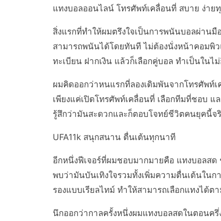
แทงบอลออนไลน์ โทรศัพท์เคลื่อนที่ สบาย ง่ายทุ
สิ่งแรกที่ทำให้ผมตรึงใจเป็นการพนันบอลผ่านมื
สามารถพนันได้โดยทันที ไม่ต้องนั่งหน้าคอมพิว
ทะเบียน ฝากเงิน แล้วก็เลือกคู่บอล ทำเป็นในไม่ก
ผมคิดออกว่าหนแรกที่ลองเดิมพันจากโทรศัพท์เคลื
เพียงแค่เปิดโทรศัพท์เคลื่อนที่ เลือกทีมที่ชอบ
รู้สึกว่ามันสะดวกและก็ตอบโจทย์ชีวิตคนยุคนี้จร
UFA11k สนุกสนาน ตื่นเต้นทุกนาที
อีกหนึ่งฟีเจอร์ที่ผมชอบมากมายคือ แทงบอลสด ช
พบว่ามันบันเทิงใจรวมทั้งเพิ่มความตื่นเต้นใน
รองแบบเรียลไทม์ ทำให้สามารถเลือกแทงได้ต
นึกออกว่ากาลครั้งหนึ่งผมแทงบอลสดในตอนครึ่ง