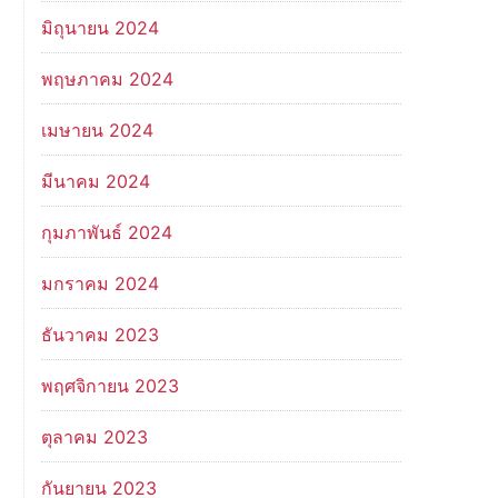
มิถุนายน 2024
พฤษภาคม 2024
เมษายน 2024
มีนาคม 2024
กุมภาพันธ์ 2024
มกราคม 2024
ธันวาคม 2023
พฤศจิกายน 2023
ตุลาคม 2023
กันยายน 2023