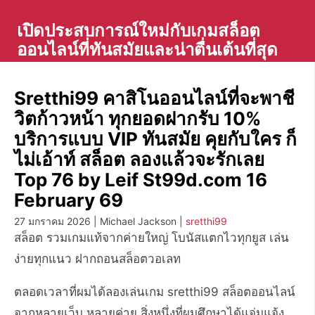
Skip
to
เปิดประสบการณ์ใหม่กับเกมสล็อต
content
ออนไลน์ที่ทันสมัยและน่าตื่นเต้นที่สุด
Sretthi99 คาสิโนออนไลน์ที่จะพาชี
วิตก้าวหน้า ทุกยอดฝากรับ 10%
บริการแบบ VIP ทันสมัย คุยกับใคร ก็
ไม่เอ้าท์ สล็อต ลองแล้วจะรักเลย
Top 76 by Leif St99d.com 16
February 69
27 มกราคม 2026 | Michael Jackson |
sretthi99
สล็อต รวมเกมแท้จากค่ายใหญ่ โบนัสแตกไวทุกยูส เล่น
ง่ายทุกแนว ฝากถอนสล็อตวอเลท
ตลอดเวลาที่ผมได้ลองเล่นเกม sretthi99 สล็อตออนไลน์
จากหลายเว็บ หลายค่าย สิ่งหนึ่งที่ผมศึกษาได้แจ่มแจ้ง