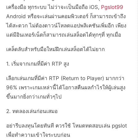
เครื่องมือ ทุกระบบ ไม่ว่าจะเป็นมือถือ iOS,
Pgslot99
Android หรือจะเล่นผ่านคอมพิวเตอร์ ก็สามารถเข้าถึง
ได้สะดวก ไม่ต้องดาวน์โหลดแอปพลิเคชันเพิ่มอีก เพียง
แต่มีอินเทอร์เน็ตก็สามารถเล่นสล็อตได้ทุกๆที่ ทุกเมื่อ
เคล็ดลับสำหรับมือใหม่ฝึกเล่นสล็อตได้ไม่ยาก
1. เริ่มจากเกมที่มีค่า RTP สูง
เลือกเล่นเกมที่มีค่า RTP (Return to Player) มากกว่า
96% เพราะเกมเหล่านี้ได้โอกาสคืนผลกำไรให้ผู้เล่นสูง
ขึ้นมากยิ่งกว่าเกมทั่วๆไป
2. ทดลองเล่นก่อนเสมอ
อย่ารีบลงทุนโดยทันที ควรใช้ โหมดทดสอบเล่น pgslot
เพื่อทำความเข้าใจระบบก่อน