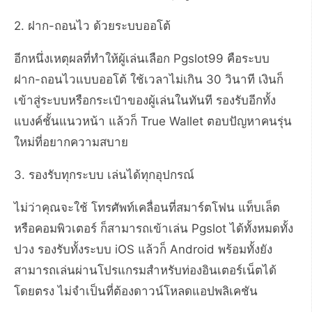
2. ฝาก-ถอนไว ด้วยระบบออโต้
อีกหนึ่งเหตุผลที่ทำให้ผู้เล่นเลือก Pgslot99 คือระบบ
ฝาก-ถอนไวแบบออโต้ ใช้เวลาไม่เกิน 30 วินาที เงินก็
เข้าสู่ระบบหรือกระเป๋าของผู้เล่นในทันที รองรับอีกทั้ง
แบงค์ชั้นแนวหน้า แล้วก็ True Wallet ตอบปัญหาคนรุ่น
ใหม่ที่อยากความสบาย
3. รองรับทุกระบบ เล่นได้ทุกอุปกรณ์
ไม่ว่าคุณจะใช้ โทรศัพท์เคลื่อนที่สมาร์ตโฟน แท็บเล็ต
หรือคอมพิวเตอร์ ก็สามารถเข้าเล่น Pgslot ได้ทั้งหมดทั้ง
ปวง รองรับทั้งระบบ iOS แล้วก็ Android พร้อมทั้งยัง
สามารถเล่นผ่านโปรแกรมสำหรับท่องอินเตอร์เน็ตได้
โดยตรง ไม่จำเป็นที่ต้องดาวน์โหลดแอปพลิเคชัน