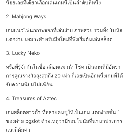
น้อยเลยทีเดียวเลือกเล่นเกมนี้เป็นลำดับที่หนึ่ง
2. Mahjong Ways
เกมแนวไพ่นกกระจอกที่เล่นง่าย ภาพสวย รวมทั้ง โบนัส
แตกง่าย เหมาะสำหรับมือใหม่ที่พึ่งเริ่มต้นเล่นสล็อต
3. Lucky Neko
หรือที่รู้จักกันในชื่อ สล็อตแมวนำโชค เป็นเกมที่มีอัตรา
การคูณรางวัลสูงสุดถึง 20 เท่า ก็เลยเป็นอีกหนึ่งเกมที่ได้
รับความนิยมไม่แพ้กัน
4. Treasures of Aztec
เกมสล็อตสาวถ้ำ ที่หลายคนชูให้เป็นเกม แตกง่ายชั้น 1
ของค่าย pgslot ด้วยเหตุว่ามีรอบโบนัสที่นานาประการ
และก็คุ้มค่า