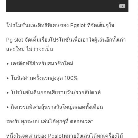
โปรโมชั่นและสิทธิพิเศษของ Pgslot ที่จัดเต็มจุใจ
Pg slot จัดเต็มเรื่องโปรโมชั่นเพื่อเอาใจผู้เล่นอีกทั้งเก่า
และใหม่ ไม่ว่าจะเป็น
• เครดิตฟรีสำหรับสมาชิกใหม่
• โบนัสฝากครั้งแรกสูงสุด 100%
• โปรโมชั่นคืนยอดเสียรายวัน/รายสัปดาห์
• กิจกรรมพิเศษลุ้นรางวัลใหญ่ตลอดทั้งเดือน
รองรับทุกระบบ เล่นได้ทุกๆที่ ตลอดเวลา
หนึ่งในจุดเด่นของ Pgslotหมายถึงเล่นได้ทุกเครื่องไม้