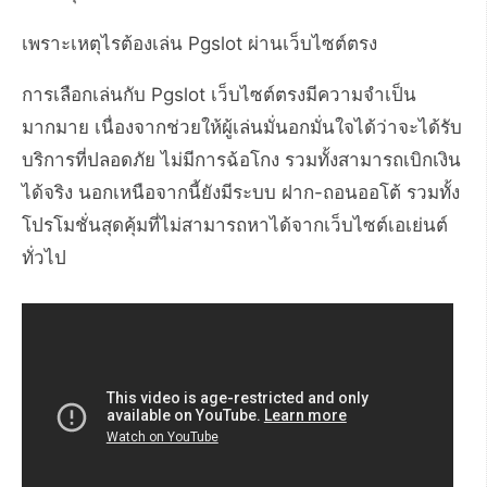
เพราะเหตุไรต้องเล่น Pgslot ผ่านเว็บไซต์ตรง
การเลือกเล่นกับ Pgslot เว็บไซต์ตรงมีความจำเป็น
มากมาย เนื่องจากช่วยให้ผู้เล่นมั่นอกมั่นใจได้ว่าจะได้รับ
บริการที่ปลอดภัย ไม่มีการฉ้อโกง รวมทั้งสามารถเบิกเงิน
ได้จริง นอกเหนือจากนี้ยังมีระบบ ฝาก-ถอนออโต้ รวมทั้ง
โปรโมชั่นสุดคุ้มที่ไม่สามารถหาได้จากเว็บไซต์เอเย่นต์
ทั่วไป