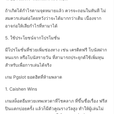
ถ้าเกิดได้กำไรตามจุดหมายแล้ว ควรจะถอนในทันที ไม่
สมควรเล่นต่อโดยหวังว่าจะได้มากกว่าเดิม เนื่องจาก
อาจก่อให้เสียกำไรที่หามาได้
5. ใช้ประโยชน์จากโปรโมชั่น
มีโปรโมชั่นที่ช่วยเพิ่มช่องทาง เช่น เครดิตฟรี โบนัสฝาก
หนแรก หรือโบนัสรายวัน ที่สามารถประยุกต์ใช้เพิ่มทุน
สำหรับเพื่อการเล่นได้จริง
เกม Pgslot ยอดฮิตที่ห้ามพลาด
1. Caishen Wins
เกมสล็อตธีมทวยเทพเทวดาที่โชคลาภ ที่ขึ้นชื่อเรื่อง ฟรีส
ปินแตกบ่อยครั้ง แล้วก็มีตัวคูณรางวัลสูง ทำให้ผู้เล่นไม่