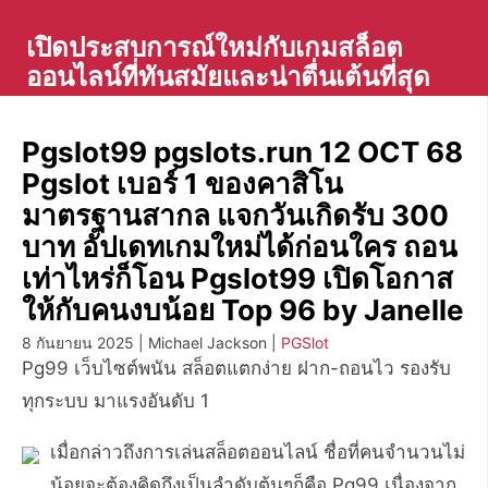
Skip
to
เปิดประสบการณ์ใหม่กับเกมสล็อต
content
ออนไลน์ที่ทันสมัยและน่าตื่นเต้นที่สุด
Pgslot99 pgslots.run 12 OCT 68
Pgslot เบอร์ 1 ของคาสิโน
มาตรฐานสากล แจกวันเกิดรับ 300
บาท อัปเดทเกมใหม่ได้ก่อนใคร ถอน
เท่าไหร่ก็โอน Pgslot99 เปิดโอกาส
ให้กับคนงบน้อย Top 96 by Janelle
8 กันยายน 2025 | Michael Jackson |
PGSlot
Pg99 เว็บไซต์พนัน สล็อตแตกง่าย ฝาก-ถอนไว รองรับ
ทุกระบบ มาแรงอันดับ 1
เมื่อกล่าวถึงการเล่นสล็อตออนไลน์ ชื่อที่คนจำนวนไม่
น้อยจะต้องคิดถึงเป็นลำดับต้นๆก็คือ Pg99 เนื่องจาก