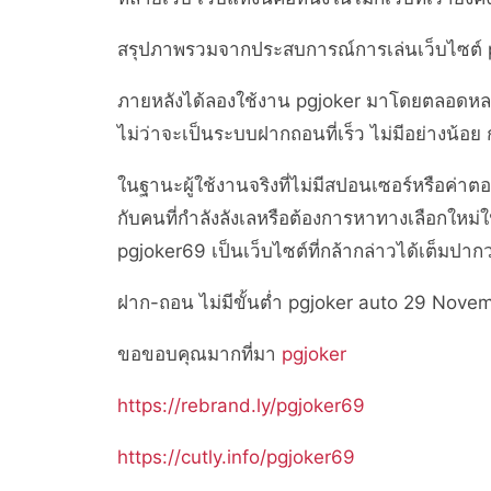
สรุปภาพรวมจากประสบการณ์การเล่นเว็บไซต์ pg
ภายหลังได้ลองใช้งาน pgjoker มาโดยตลอดหลายส
ไม่ว่าจะเป็นระบบฝากถอนที่เร็ว ไม่มีอย่างน้อย
ในฐานะผู้ใช้งานจริงที่ไม่มีสปอนเซอร์หรือค่าต
กับคนที่กำลังลังเลหรือต้องการหาทางเลือกใหม
pgjoker69 เป็นเว็บไซต์ที่กล้ากล่าวได้เต็มปากว่
ฝาก-ถอน ไม่มีขั้นต่ำ pgjoker auto 29 Novemb
ขอขอบคุณมากที่มา
pgjoker
https://rebrand.ly/pgjoker69
https://cutly.info/pgjoker69