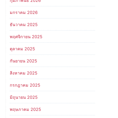
กุมภาพันธ์ 2026
มกราคม 2026
ธันวาคม 2025
พฤศจิกายน 2025
ตุลาคม 2025
กันยายน 2025
สิงหาคม 2025
กรกฎาคม 2025
มิถุนายน 2025
พฤษภาคม 2025