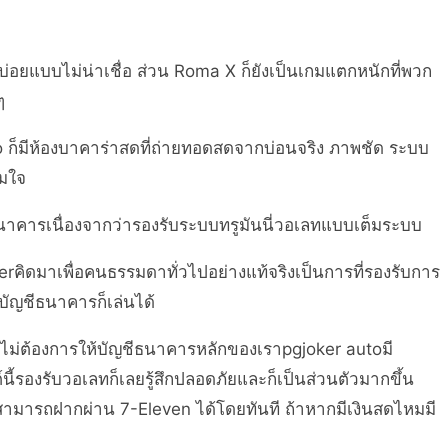
่อยแบบไม่น่าเชื่อ ส่วน Roma X ก็ยังเป็นเกมแตกหนักที่พวก
ๆ
ก็มีห้องบาคาร่าสดที่ถ่ายทอดสดจากบ่อนจริง ภาพชัด ระบบ
ามใจ
ธนาคารเนื่องจากว่ารองรับระบบทรูมันนี่วอเลทแบบเต็มระบบ
gjokerคิดมาเพื่อคนธรรมดาทั่วไปอย่างแท้จริงเป็นการที่รองรับการ
บัญชีธนาคารก็เล่นได้
ไม่ต้องการให้บัญชีธนาคารหลักของเราpgjoker autoมี
นี้รองรับวอเลทก็เลยรู้สึกปลอดภัยและก็เป็นส่วนตัวมากขึ้น
สามารถฝากผ่าน 7-Eleven ได้โดยทันที ถ้าหากมีเงินสดไหมมี