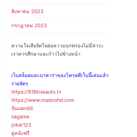
สิงหาคม 2023
กรกฎาคม 2023
ความใจเสียจิตใจต่อความบกพร่องไม่มีสาระ
เราควรศึกษาและก้าวไปข้างหน้า
เว็บสล็อตและบาคาร่าของโครตดีเว็บนี้เล่นแล้ว
รวยจัดๆ
https://918kissauto.tv
https://www.madoohd.com
ปั่นแตก66
sagame
joker123
ดูหนังฟรี