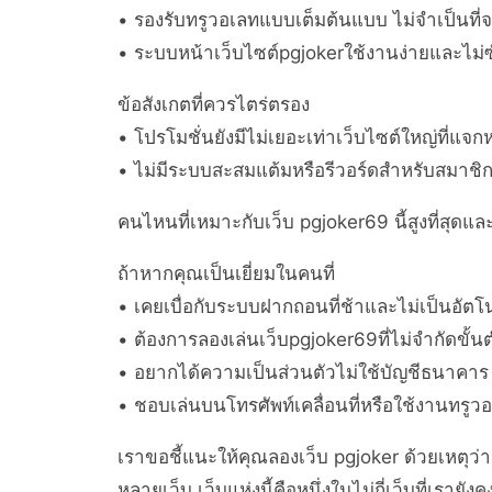
• รองรับทรูวอเลทแบบเต็มต้นแบบ ไม่จำเป็นที่
• ระบบหน้าเว็บไซต์pgjokerใช้งานง่ายและไม่
ข้อสังเกตที่ควรไตร่ตรอง
• โปรโมชั่นยังมีไม่เยอะเท่าเว็บไซต์ใหญ่ที่แ
• ไม่มีระบบสะสมแต้มหรือรีวอร์ดสำหรับสมาช
คนไหนที่เหมาะกับเว็บ pgjoker69 นี้สูงที่สุดแล
ถ้าหากคุณเป็นเยี่ยมในคนที่
• เคยเบื่อกับระบบฝากถอนที่ช้าและไม่เป็นอัตโน
• ต้องการลองเล่นเว็บpgjoker69ที่ไม่จำกัดขั้นต
• อยากได้ความเป็นส่วนตัวไม่ใช้บัญชีธนาคาร
• ชอบเล่นบนโทรศัพท์เคลื่อนที่หรือใช้งานทรูว
เราขอชี้แนะให้คุณลองเว็บ pgjoker ด้วยเหตุว่าม
หลายเว็บ เว็บแห่งนี้คือหนึ่งในไม่กี่เว็บที่เรายังคง