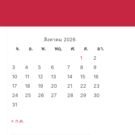
สิงหาคม 2026
จ.
อ.
พ.
พฤ.
ศ.
ส.
อา.
1
2
3
4
5
6
7
8
9
10
11
12
13
14
15
16
17
18
19
20
21
22
23
24
25
26
27
28
29
30
31
« ก.ค.