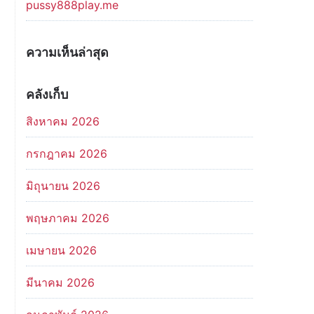
pussy888play.me
ความเห็นล่าสุด
คลังเก็บ
สิงหาคม 2026
กรกฎาคม 2026
มิถุนายน 2026
พฤษภาคม 2026
เมษายน 2026
มีนาคม 2026