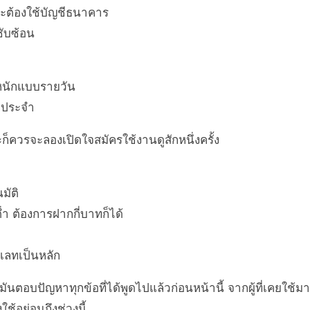
จะต้องใช้บัญชีธนาคาร
ซับซ้อน
จกหนักแบบรายวัน
ิกประจำ
ะก็ควรจะลองเปิดใจสมัครใช้งานดูสักหนึ่งครั้ง
มัติ
่ำ ต้องการฝากกี่บาทก็ได้
อเลทเป็นหลัก
ันตอบปัญหาทุกข้อที่ได้พูดไปแล้วก่อนหน้านี้ จากผู้ที่เคยใช้มา
ใช้อยู่จนถึงช่วงนี้