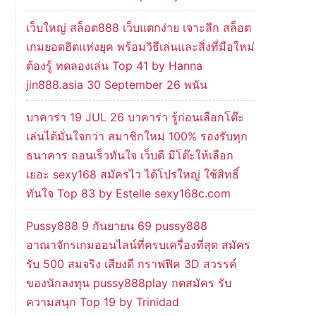
เว็บใหญ่ สล็อต888 เว็บแตกง่าย เจาะลึก สล็อต
เกมยอดฮิตแห่งยุค พร้อมวิธีเล่นและสิ่งที่มือใหม่
ต้องรู้ ทดลองเล่น Top 41 by Hanna
jin888.asia 30 September 26 พนัน
บาคาร่า 19 JUL 26 บาคาร่า รู้ก่อนเลือกโต๊ะ
เล่นได้มั่นใจกว่า สมาชิกใหม่ 100% รองรับทุก
ธนาคาร ถอนเร็วทันใจ เว็บดี มีโต๊ะให้เลือก
เยอะ sexy168 สมัครไว ได้โปรใหญ่ ใช้สิทธิ์
ทันใจ Top 83 by Estelle sexy168c.com
Pussy888 9 กันยายน 69 pussy888
อาณาจักรเกมออนไลน์ที่ครบเครื่องที่สุด สมัคร
รับ 500 สมจริง เสียงดี กราฟฟิค 3D สวรรค์
ของนักลงทุน pussy888play กดสมัคร รับ
ความสนุก Top 19 by Trinidad