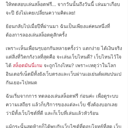
ให้ทดสอบเล่นสล็อตฟรี… จากวันนั้นถึงวันนี้ เล่นมาเกือบ
จะปี ยังไม่เคยเปลี่ยนความคิดเลย!
ย้อนกลับไปเมื่อปีที่ผ่านมา ฉันเป็นเพียงแค่คนหนึ่งที่
ต้องการลองเล่นสล็อตดูสักครั้ง
เพราะเห็นเพื่อนๆบอกกันหลายครั้งว่า แตกง่าย ได้เงินจริง
แต่สิ่งที่วิตกกังวลที่สุดคือ จะเล่นเว็บไหนดี? เว็บไหนไว้ใจ
ได้
สล็อตมันนี่เกม
จะถูกโกงไหม? เพราะเหตุว่าในโลก
อินเตอร์เน็ตมีทั้งยังเว็บตรงและเว็บผ่านเอเย่นต์ผสมปนเป
กันเยอะไปหมด
ฉันเริ่มจากการ ทดลองเล่นสล็อตฟรี ก่อนค่ะ เพื่อดูระบบ
ความเสถียร แล้วก็บริการของแต่ละเว็บ ซึ่งต้องบอกเลย
ว่ามีทั้งเว็บไซต์ที่ดี และก็เว็บที่เล่นแล้วหัวร้อน
แม้กระนั้นสุดท้ายก็ได้พบกับเว็บไซต์ที่ตอบโจทย์ที่สุด เว็บ