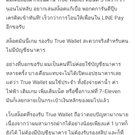
นอนไม่หลับ อยากเล่นสล็อตแก้เบื่อ พอกดการันตีปุ๊บ
เครดิตเข้าทันที! เร็วกว่าการโอนให้เพื่อนใน LINE Pay
อีกขอรับ
สล็อตมันนี่เกม รองรับ True Wallet สะดวกจริงสำหรับคน
ไม่มีบัญชีธนาคาร
อย่างที่บอกขอรับ ผมเป็นคนที่ไม่ค่อยใช้บัญชีธนาคาร
หลายครั้ง บางเดือนแทบจะไม่ได้เปิดแอปธนาคารเลย
แต่ว่า True Wallet ผมใช้ประจำ ทั้งยังจ่ายค่าน้ำ ค่า
ไฟฟ้า เติมเกม เพิ่มเติมเน็ต หรือซื้อกาแฟที่ 7-Eleven
มันก็เลยกลายเป็นกระเป๋าเงินหลักของผมไปแล้ว
เว็บสล็อตที่รองรับ True Wallet ถือว่าตอบปัญหามากมาย
เนื่องจากว่าผมสามารถฝากได้อย่างน้อยเพียงแค่ 1 บาทก็
ยังได้ ไม่ต้องมีบัญชีธนาคาร ไม่ต้องรับรองสลิป และก็ที่