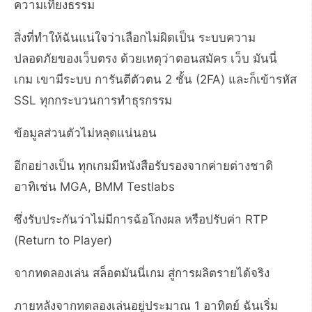
ความเที่ยงธรรม
สิ่งที่ทำให้ฉันแน่ใจว่าเลือกไม่ผิดเป็น ระบบความ
ปลอดภัยของเว็บตรง ด้วยเหตุว่าตอนสมัคร เว็บ มันนี่
เกม เขามีระบบ การันตีตัวตน 2 ชั้น (2FA) และก็เข้ารหัส
SSL ทุกกระบวนการทำธุรกรรม
ข้อมูลส่วนตัวไม่หลุดแน่นอน
อีกอย่างเป็น ทุกเกมมีหนังสือรับรองจากค่ายต่างชาติ
อาทิเช่น MGA, BMM Testlabs
ซึ่งรับประกันว่าไม่มีการฉ้อโกงผล หรือปรับค่า RTP
(Return to Player)
จากทดลองเล่น สล็อตมันนี่เกม สู่การผลิตรายได้จริง
ภายหลังจากทดลองเล่นอยู่ประมาณ 1 อาทิตย์ ฉันเริ่ม