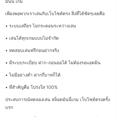
มันนี่ เกม
เพียงพอพวกเราเล่นกับเว็บไซต์ตรง สิ่งที่ได้ชัดๆเลยคือ
• ระบบเสถียร ไม่กระดอนระหว่างเล่น
• เล่นได้ทุกเกมแบบไม่จำกัด
• ทดสอบเล่นฟรีก่อนฝากจริง
• มีระบบระเบียบ ฝาก-ถอนออโต้ ไม่ต้องรอแอดมิน
• ไม่มีอย่างต่ำ ฝากกี่บาทก็ได้
• ที่สำคัญคือ โปร่งใส 100%
ประสบการณ์ทดลองเล่น สล็อตมันนี่เกม เว็บไซต์ตรงครั้ง
แรก