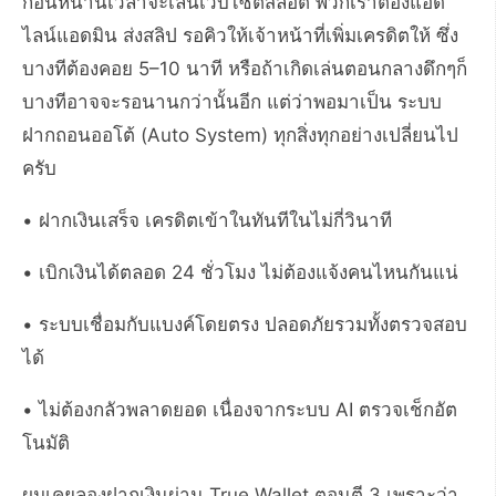
ก่อนหน้านี้เวลาจะเล่นเว็บไซต์สล็อต พวกเราต้องแอด
ไลน์แอดมิน ส่งสลิป รอคิวให้เจ้าหน้าที่เพิ่มเครดิตให้ ซึ่ง
บางทีต้องคอย 5–10 นาที หรือถ้าเกิดเล่นตอนกลางดึกๆก็
บางทีอาจจะรอนานกว่านั้นอีก แต่ว่าพอมาเป็น ระบบ
ฝากถอนออโต้ (Auto System) ทุกสิ่งทุกอย่างเปลี่ยนไป
ครับ
• ฝากเงินเสร็จ เครดิตเข้าในทันทีในไม่กี่วินาที
• เบิกเงินได้ตลอด 24 ชั่วโมง ไม่ต้องแจ้งคนไหนกันแน่
• ระบบเชื่อมกับแบงค์โดยตรง ปลอดภัยรวมทั้งตรวจสอบ
ได้
• ไม่ต้องกลัวพลาดยอด เนื่องจากระบบ AI ตรวจเช็กอัต
โนมัติ
ผมเคยลองฝากเงินผ่าน True Wallet ตอนตี 3 เพราะว่า