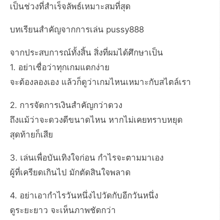
เป็นช่วงที่สำเร็จลัพธ์เหมาะสมที่สุด
บทเรียนสำคัญจากการเล่น pussy888
จากประสบการณ์ทั้งสิ้น สิ่งที่ผมได้ศึกษาเป็น
1. อย่าเชื่อว่าทุกเกมแตกง่าย
จะต้องลองเอง แล้วก็ดูว่าเกมไหนเหมาะกับสไตล์เรา
2. การจัดการเงินสำคัญกว่าดวง
ถึงแม้ว่าจะดวงดีขนาดไหน หากไม่เคยทราบหยุด
สุดท้ายก็เสีย
3. เล่นเพื่อบันเทิงใจก่อน กำไรจะตามมาเอง
ผู้ที่เครียดเกินไป มักตัดสินใจพลาด
4. อย่าเอากำไรวันหนึ่งไปวัดกับอีกวันหนึ่ง
ดูระยะยาว จะเห็นภาพชัดกว่า