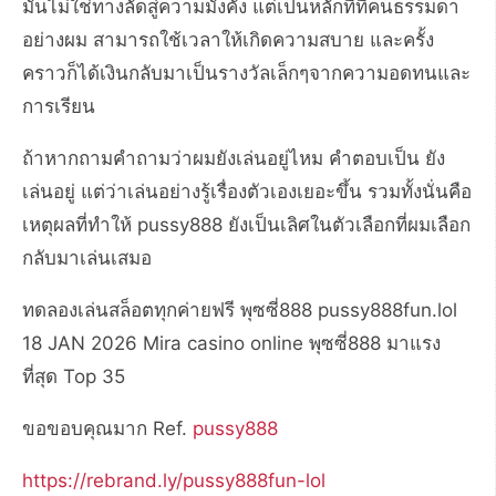
มันไม่ใช่ทางลัดสู่ความมั่งคั่ง แต่เป็นหลักที่ที่คนธรรมดา
อย่างผม สามารถใช้เวลาให้เกิดความสบาย และครั้ง
คราวก็ได้เงินกลับมาเป็นรางวัลเล็กๆจากความอดทนและ
การเรียน
ถ้าหากถามคำถามว่าผมยังเล่นอยู่ไหม คำตอบเป็น ยัง
เล่นอยู่ แต่ว่าเล่นอย่างรู้เรื่องตัวเองเยอะขึ้น รวมทั้งนั่นคือ
เหตุผลที่ทำให้ pussy888 ยังเป็นเลิศในตัวเลือกที่ผมเลือก
กลับมาเล่นเสมอ
ทดลองเล่นสล็อตทุกค่ายฟรี พุซซี่888 pussy888fun.lol
18 JAN 2026 Mira casino online พุซซี่888 มาแรง
ที่สุด Top 35
ขอขอบคุณมาก Ref.
pussy888
https://rebrand.ly/pussy888fun-lol