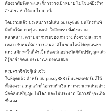
ต้องอาศัยจังหวะและก็การวางเป้าหมาย ไม่ใช่แค่ยิงรัวๆ
สิ่งเดียว ทำให้เกมไม่น่าเบื่อ
โดยรวมแล้ว ประสบการณ์เล่น pussy888 บนโทรศัพท์
มือถือให้ความรู้ความเข้าใจสึกครบ ทั้งยังความ
สนุกสนาน ความมากมายของเกม รวมทั้งความสะดวก
เหมาะกับคนที่ต้องการเล่นคาสิโนออนไลน์ได้ทุกหนทุก
แห่ง แม้กระนั้นก็จำเป็นต้องเล่นอย่างมีสติสัมปชัญญะแล้ว
ก็รู้จักจำกัดงบประมาณของตนเสมอ
สรุปจากจิตใจผู้เล่นจริง
ในที่สุดแล้ว สำหรับผม pussy888 เป็นแพลตฟอร์มที่ให้
ทั้งยังความสนุกแล้วก็โอกาสทำเงิน หากพวกเราเล่นอย่าง
มีสติสัมปชัญญะ ไม่โลภ และไม่ประมาท โอกาสดีๆจะเกิด
ขึ้นเอง