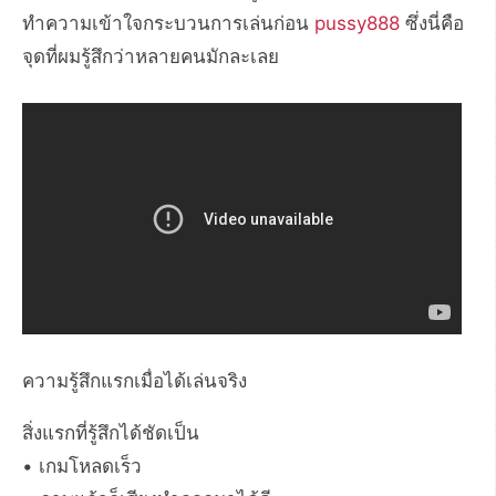
ทำความเข้าใจกระบวนการเล่นก่อน
pussy888
ซึ่งนี่คือ
จุดที่ผมรู้สึกว่าหลายคนมักละเลย
ความรู้สึกแรกเมื่อได้เล่นจริง
สิ่งแรกที่รู้สึกได้ชัดเป็น
• เกมโหลดเร็ว