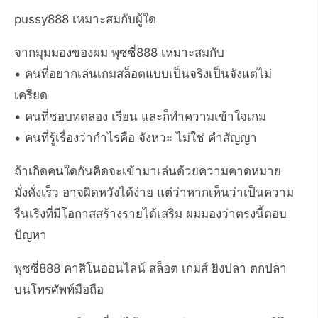
pussy888 เหมาะสมกับผู้ใด
จากมุมมองของผม พุซซี่888 เหมาะสมกับ
• คนที่อยากเล่นเกมสล็อตแบบเป็นจริงเป็นจังแต่ไม่
เครียด
• คนที่ชอบทดลอง เรียน และก็ทำความเข้าใจเกม
• คนที่รู้เรื่องว่ากำไรคือ จังหวะ ไม่ใช่ คำสัญญา
ถ้าเกิดคนใดกันคิดจะเข้ามาเล่นด้วยความคาดหมาย
มั่งคั่งเร็ว อาจผิดหวังได้ง่าย แต่ว่าหากเห็นว่าเป็นความ
รื่นเริงที่มีโอกาสสร้างรายได้เสริม ผมมองว่าตรงนี้ตอบ
ปัญหา
พุซซี่888 คาสิโนออนไลน์ สล็อต เกมส์ ยิงปลา ตกปลา
บนโทรศัพท์มือถือ