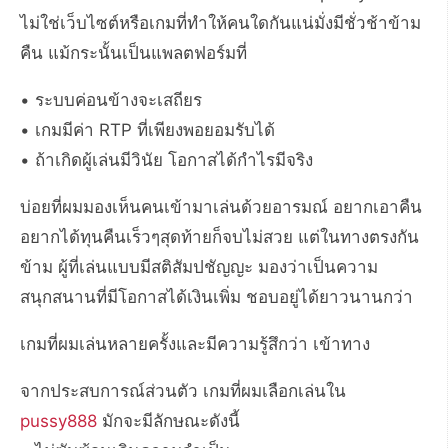
ไม่ใช่เว็บไซต์หรือเกมที่ทำให้คนใดกันแน่มั่งมีชั่วช้าข้าม
คืน แม้กระนั้นเป็นแพลตฟอร์มที่
• ระบบค่อนข้างจะเสถียร
• เกมมีค่า RTP ที่เพียงพอยอมรับได้
• ถ้าเกิดผู้เล่นมีวินัย โอกาสได้กำไรมีจริง
บ่อยที่ผมมองเห็นคนเข้ามาเล่นด้วยอารมณ์ อยากเอาคืน
อยากได้ทุนคืนเร็วๆสุดท้ายก็จบไม่สวย แต่ในทางตรงกัน
ข้าม ผู้ที่เล่นแบบมีสติสัมปชัญญะ มองว่าเป็นความ
สนุกสนานที่มีโอกาสได้เงินเพิ่ม ชอบอยู่ได้ยาวนานกว่า
เกมที่ผมเล่นหลายครั้งและมีความรู้สึกว่า เข้าทาง
จากประสบการณ์ส่วนตัว เกมที่ผมเลือกเล่นใน
pussy888
มักจะมีลักษณะดังนี้