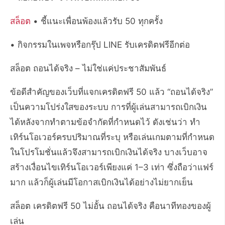
สล็อต
• ชี้แนะเพื่อนพ้องแล้วรับ 50 ทุกครั้ง
• กิจกรรมในเพจหรือกรุ๊ป LINE รับเครดิตฟรีอีกต่อ
สล็อต ถอนได้จริง – ไม่ใช่แค่ประชาสัมพันธ์
ข้อดีสำคัญของเว็บที่แจกเครดิตฟรี 50 แล้ว “ถอนได้จริง”
เป็นความโปร่งใสของระบบ การที่ผู้เล่นสามารถเบิกเงิน
ได้หลังจากทำตามข้อจำกัดที่กำหนดไว้ ดังเช่นว่า ทำ
เทิร์นโอเวอร์ครบปริมาณที่ระบุ หรือเล่นเกมตามที่กำหนด
ในโปรโมชั่นแล้วจึงสามารถเบิกเงินได้จริง บางเว็บอาจ
สร้างเงื่อนไขเทิร์นโอเวอร์เพียงแค่ 1–3 เท่า ซึ่งถือว่าแฟร์
มาก แล้วก็ผู้เล่นมีโอกาสเบิกเงินได้อย่างไม่ยากเย็น
สล็อต เครดิตฟรี 50 ไม่อั้น ถอนได้จริง คือนาทีทองของผู้
เล่น