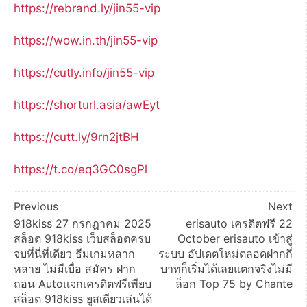
https://rebrand.ly/jin55-vip
https://wow.in.th/jin55-vip
https://cutly.info/jin55-vip
https://shorturl.asia/awEyt
https://cutt.ly/9rn2jtBH
https://t.co/eq3GC0sgPl
แนะแนว
Previous
Next
918kiss 27 กรกฎาคม 2025
erisauto เครดิตฟรี 22
เรื่อง
สล็อต 918kiss เว็บสล็อตครบ
October erisauto เข้าสู่
จบที่นี่ที่เดียว ธีมเกมหลาก
ระบบ อัปเดตใหม่ตลอดฝากกี่
หลาย ไม่มีเบื่อ สมัคร ฝาก
บาทก็เริ่มได้เลยแตกจริงไม่มี
ถอน Autoแจกเครดิตฟรีเพียบ
ล็อก Top 75 by Chante
สล็อต 918kiss ยูสเดียวเล่นได้