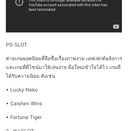
PG SLOT
ค่ายเกมยอดนิยมที่ลือชื่อเรื่องภาพงาม เอฟเฟกต์อลังการ
และเกมที่ดีไซน์มาให้เล่นง่าย มือใหม่เข้าใจได้ไว เกมที่
ได้รับความนิยม ดังเช่น
• Lucky Neko
• Caishen Wins
• Fortune Tiger
2. JILI SLOT