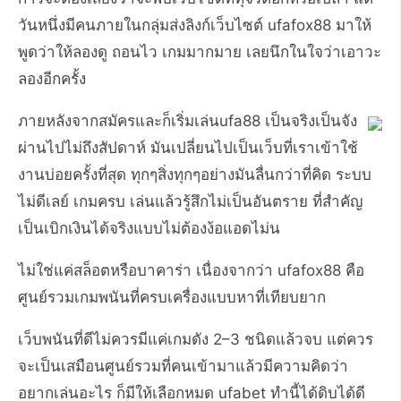
วันหนึ่งมีคนภายในกลุ่มส่งลิงก์เว็บไซต์ ufafox88 มาให้
พูดว่าให้ลองดู ถอนไว เกมมากมาย เลยนึกในใจว่าเอาวะ
ลองอีกครั้ง
ภายหลังจากสมัครและก็เริ่มเล่นufa88 เป็นจริงเป็นจัง
ผ่านไปไม่ถึงสัปดาห์ มันเปลี่ยนไปเป็นเว็บที่เราเข้าใช้
งานบ่อยครั้งที่สุด ทุกๆสิ่งทุกๆอย่างมันลื่นกว่าที่คิด ระบบ
ไม่ดีเลย์ เกมครบ เล่นแล้วรู้สึกไม่เป็นอันตราย ที่สำคัญ
เป็นเบิกเงินได้จริงแบบไม่ต้องง้อแอดไม่น
ไม่ใช่แค่สล็อตหรือบาคาร่า เนื่องจากว่า ufafox88 คือ
ศูนย์รวมเกมพนันที่ครบเครื่องแบบหาที่เทียบยาก
เว็บพนันที่ดีไม่ควรมีแค่เกมดัง 2–3 ชนิดแล้วจบ แต่ควร
จะเป็นเสมือนศูนย์รวมที่คนเข้ามาแล้วมีความคิดว่า
อยากเล่นอะไร ก็มีให้เลือกหมด ufabet ทำนี้ได้ดิบได้ดี