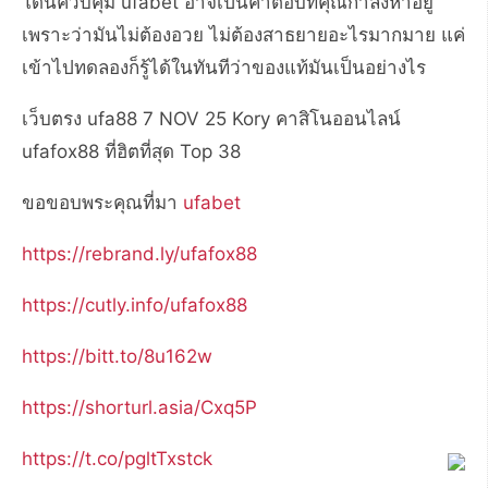
โดนควบคุม ufabet อาจเป็นคำตอบที่คุณกำลังหาอยู่
เพราะว่ามันไม่ต้องอวย ไม่ต้องสาธยายอะไรมากมาย แค่
เข้าไปทดลองก็รู้ได้ในทันทีว่าของแท้มันเป็นอย่างไร
เว็บตรง ufa88 7 NOV 25 Kory คาสิโนออนไลน์
ufafox88 ที่ฮิตที่สุด Top 38
ขอขอบพระคุณที่มา
ufabet
https://rebrand.ly/ufafox88
https://cutly.info/ufafox88
https://bitt.to/8u162w
https://shorturl.asia/Cxq5P
https://t.co/pgltTxstck