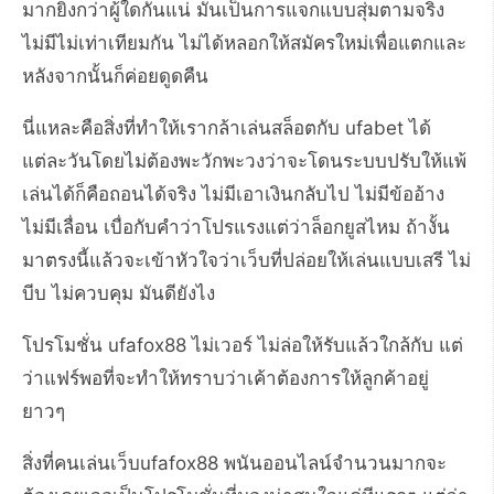
มากยิ่งกว่าผู้ใดกันแน่ มันเป็นการแจกแบบสุ่มตามจริง
ไม่มีไม่เท่าเทียมกัน ไม่ได้หลอกให้สมัครใหม่เพื่อแตกและ
หลังจากนั้นก็ค่อยดูดคืน
นี่แหละคือสิ่งที่ทำให้เรากล้าเล่นสล็อตกับ ufabet ได้
แต่ละวันโดยไม่ต้องพะวักพะวงว่าจะโดนระบบปรับให้แพ้
เล่นได้ก็คือถอนได้จริง ไม่มีเอาเงินกลับไป ไม่มีข้ออ้าง
ไม่มีเลื่อน เบื่อกับคำว่าโปรแรงแต่ว่าล็อกยูสไหม ถ้างั้น
มาตรงนี้แล้วจะเข้าหัวใจว่าเว็บที่ปล่อยให้เล่นแบบเสรี ไม่
บีบ ไม่ควบคุม มันดียังไง
โปรโมชั่น ufafox88 ไม่เวอร์ ไม่ล่อให้รับแล้วใกล้กับ แต่
ว่าแฟร์พอที่จะทำให้ทราบว่าเค้าต้องการให้ลูกค้าอยู่
ยาวๆ
สิ่งที่คนเล่นเว็บufafox88 พนันออนไลน์จำนวนมากจะ