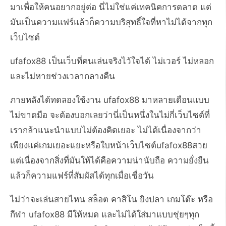
มาเพื่อให้คนอยากอยู่ต่อ นี่ไม่ใช่แค่เทคนิคการตลาด แต่
มันเป็นความแฟร์แล้วก็ความบริสุทธิ์ใจที่หาไม่ได้จากทุก
เว็บไซต์
ufafox88 เป็นเว็บที่คนเล่นจริงไว้ใจได้ ไม่เวอร์ ไม่หลอก
และไม่หายช่วงเวลากลางคืน
ภายหลังได้ทดลองใช้งาน ufafox88 มาหลายเดือนแบบ
ไม่ขาดมือ จะต้องบอกเลยว่านี่เป็นหนึ่งในไม่กี่เว็บไซต์ที่
เรากล้าแนะนำแบบไม่ต้องคิดเยอะ ไม่ได้เนื่องจากว่า
เพียงแค่เกมเยอะแยะหรือใบหน้าเว็บไซต์ufafox88สวย
แต่เนื่องจากสิ่งที่มันให้ได้คือความน่านับถือ ความยั่งยืน
แล้วก็ความแฟร์ที่สัมผัสได้ทุกเมื่อเชื่อวัน
ไม่ว่าจะเล่นสายไหน สล็อต คาสิโน ยิงปลา เกมโต๊ะ หรือ
กีฬา ufafox88 มีให้หมด และไม่ได้ใส่มาแบบชุ่ยๆทุก