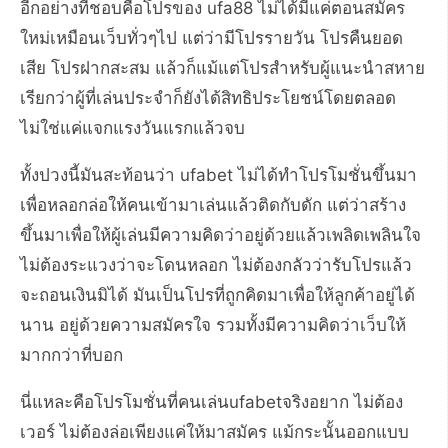
อีกอย่างที่ชอบคือโปรของ ufa88 ไม่ได้มีแค่ตอนสมัคร
ใหม่เหมือนเว็บทั่วๆไป แต่ว่ามีโปรรายวัน โปรคืนยอด
เสีย โปรฝากสะสม แล้วก็แม้แต่โปรสำหรับผู้แนะนำสหาย
เรียกว่าผู้ที่เล่นประจำก็ยังได้สิทธิประโยชน์โดยตลอด
ไม่ใช่แค่แจกแรงวันแรกแล้วจบ
ทั้งปวงนี้มันสะท้อนว่า ufabet ไม่ได้ทำโปรโมชั่นขึ้นมา
เพื่อหลอกล่อให้คนเข้ามาเล่นแล้วติดกับดัก แต่ว่าสร้าง
ขึ้นมาเพื่อให้ผู้เล่นมีความคิดว่าอยู่ด้วยแล้วเพลิดเพลินใจ
ไม่ต้องระแวงว่าจะโดนหลอก ไม่ต้องกลัวว่ารับโปรแล้ว
จะถอนเงินมิได้ มันเป็นโปรที่ถูกคิดมาเพื่อให้ลูกค้าอยู่ได้
นาน อยู่ด้วยความสมัครใจ รวมทั้งมีความคิดว่าเว็บให้
มากกว่าที่บอก
นี่แหละคือโปรโมชั่นที่คนเล่นufabetจริงอยาก ไม่ต้อง
เวอร์ ไม่ต้องล่อเพียงแค่ให้มาสมัคร แม้กระนั้นออกแบบ