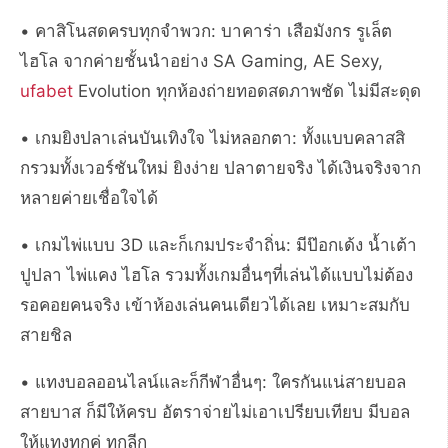
• คาสิโนสดครบทุกจำพวก: บาคาร่า เสือมังกร รูเล็ต
ไฮโล จากค่ายชั้นนำอย่าง SA Gaming, AE Sexy,
ufabet
Evolution ทุกห้องถ่ายทอดสดภาพชัด ไม่มีสะดุด
• เกมยิงปลาเล่นบันเทิงใจ ไม่หลอกตา: ทั้งแบบคลาสสิ
กรวมทั้งเวอร์ชันใหม่ ยิงง่าย ปลาตายจริง ได้เงินจริงจาก
หลายค่ายเชื่อใจได้
• เกมไพ่แบบ 3D และก็เกมประจำถิ่น: มีป๊อกเด้ง น้ำเต้า
ปูปลา ไพ่แคง ไฮโล รวมทั้งเกมอื่นๆที่เล่นได้แบบไม่ต้อง
รอคอยคนจริง เข้าห้องเล่นคนเดียวได้เลย เหมาะสมกับ
สายชิล
• แทงบอลออนไลน์และก็กีฬาอื่นๆ: ใครกันแน่สายบอล
สายบาส ก็มีให้ครบ อัตราจ่ายไม่เอาเปรียบเทียบ มีบอล
ให้แทงทุกคู่ ทุกลีก